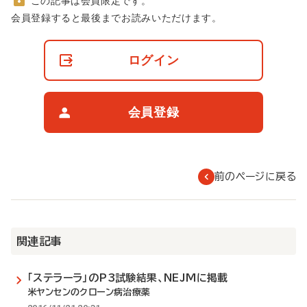
この記事は会員限定です。
非
会員登録すると最後までお読みいただけます。
会
員
の
ログイン
閲
覧
制
限
会員登録
に
つ
い
て
前のページに戻る
関連記事
「ステラーラ」のP3試験結果、NEJMに掲載
米ヤンセンのクローン病治療薬