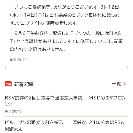
いつもご愛読頂き、ありがとうございます。8月12日
（水）～14日（金）は日刊薬業のEブックを休刊に致しま
す。ウェブサイトは随時更新します。
8月6日午前5時に配信したEブックの上段には「LAS
T」という誤植がありました。すでに修正しています。記事
の内容に変更はありません。
8/5 23:29
一覧
新着記事
RSV抗体の2回目投与で適応拡大申請 MSDのエヌフロン
シア
8/7 20:43
ビルテプソの添文改訂を指示 厚労省、24年公表のP3結
果踏まえ