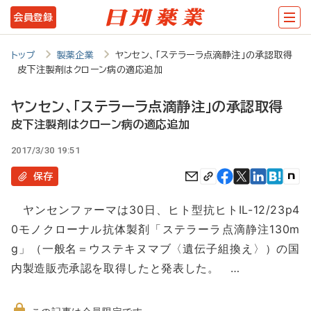
メ
会員登録
イ
ン
トップ
製薬企業
ヤンセン、「ステラーラ点滴静注」の承認取得
皮下注製剤はクローン病の適応追加
コ
ン
ヤンセン、「ステラーラ点滴静注」の承認取得
テ
皮下注製剤はクローン病の適応追加
ン
2017/3/30 19:51
ツ
保存
に
ヤンセンファーマは30日、ヒト型抗ヒトIL-12/23p4
移
0モノクローナル抗体製剤「ステラーラ点滴静注130m
動
g」（一般名＝ウステキヌマブ〈遺伝子組換え〉）の国
内製造販売承認を取得したと発表した。 …