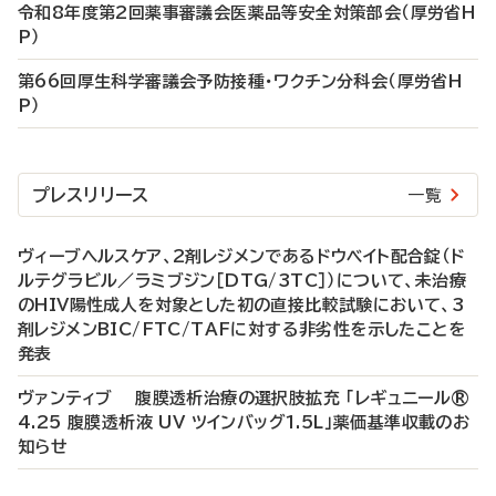
令和8年度第2回薬事審議会医薬品等安全対策部会（厚労省H
P）
第66回厚生科学審議会予防接種・ワクチン分科会（厚労省H
P）
プレスリリース
一覧
ヴィーブヘルスケア、2剤レジメンであるドウベイト配合錠（ド
ルテグラビル／ラミブジン［DTG/3TC］）について、未治療
のHIV陽性成人を対象とした初の直接比較試験において、3
剤レジメンBIC/FTC/TAFに対する非劣性を示したことを
発表
ヴァンティブ 腹膜透析治療の選択肢拡充 「レギュニール®
4.25 腹膜透析液 UV ツインバッグ1.5L」薬価基準収載のお
知らせ