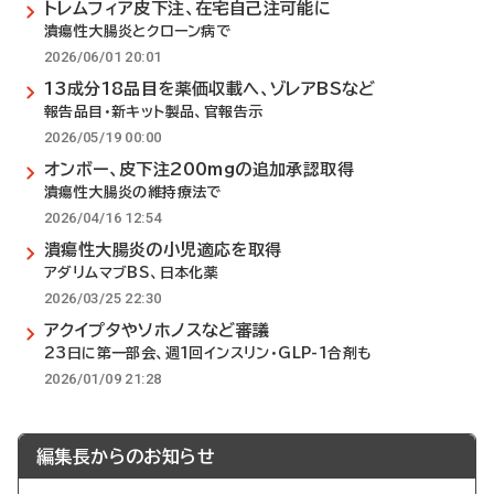
トレムフィア皮下注、在宅自己注可能に
潰瘍性大腸炎とクローン病で
2026/06/01 20:01
13成分18品目を薬価収載へ、ゾレアBSなど
報告品目・新キット製品、官報告示
2026/05/19 00:00
オンボー、皮下注200mgの追加承認取得
潰瘍性大腸炎の維持療法で
2026/04/16 12:54
潰瘍性大腸炎の小児適応を取得
アダリムマブBS、日本化薬
2026/03/25 22:30
アクイプタやソホノスなど審議
23日に第一部会、週1回インスリン・GLP-1合剤も
2026/01/09 21:28
編集長からのお知らせ