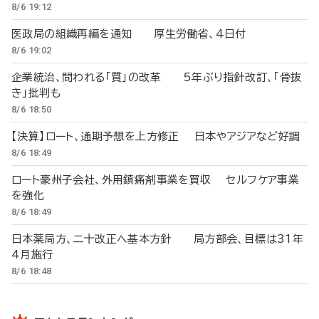
8/6 19:12
医政局の組織再編を通知 厚生労働省、4日付
8/6 19:02
企業統治、問われる「質」の改革 5年ぶり指針改訂、「骨抜
き」批判も
8/6 18:50
【決算】ロート、通期予想を上方修正 日本やアジアなど好調
8/6 18:49
ロート豪州子会社、外用鎮痛剤事業を買収 セルフケア事業
を強化
8/6 18:49
日本薬局方、二十改正へ基本方針 局方部会、目標は31年
4月施行
8/6 18:48