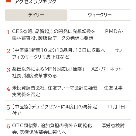
アクセスランキング
デイリー
ウィークリー
CES省略、品質起点の開発に発想転換を PMDA・
栗林審査役、製販後データの発信も要請
【中医協】新薬10成分13品目、13日に収載へ サノ
フィのサークリサ皮下注など
薬価以外によるMFN対応は「困難」 AZ・バーネット
社長、制度改革求める
米投資調査会社、住友ファーマ会計に疑義 住友は事
実関係を否定
【中医協】デュピクセントに4度目の再算定 11月1日
付で
OTC類似薬、追加負担の例外を明確化 厚労省検討
会、医療保険部会に報告へ