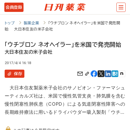
メ
会員登録
イ
ン
トップ
製薬企業
「ウチブロン ネオヘイラー」を米国で発売開
始 大日本住友の米子会社
コ
ン
「ウチブロン ネオヘイラー」を米国で発売開始
テ
大日本住友の米子会社
ン
2017/4/4 16:18
ツ
保存
に
大日本住友製薬米子会社のサノビオン・ファーマシュ
移
ーティカルズ社は、米国で慢性気管支炎・肺気腫を含む
動
慢性閉塞性肺疾患（COPD）による気道閉塞性障害への
長期維持療法に用いるドライパウダー吸入製剤「ウチ…