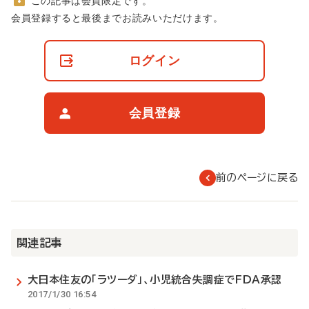
この記事は会員限定です。
非
会員登録すると最後までお読みいただけます。
会
員
の
ログイン
閲
覧
制
限
会員登録
に
つ
い
て
前のページに戻る
関連記事
大日本住友の「ラツーダ」、小児統合失調症でFDA承認
2017/1/30 16:54