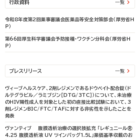
行政資料
一覧
令和8年度第2回薬事審議会医薬品等安全対策部会（厚労省H
P）
第66回厚生科学審議会予防接種・ワクチン分科会（厚労省H
P）
プレスリリース
一覧
ヴィーブヘルスケア、2剤レジメンであるドウベイト配合錠（ド
ルテグラビル／ラミブジン［DTG/3TC］）について、未治療
のHIV陽性成人を対象とした初の直接比較試験において、3
剤レジメンBIC/FTC/TAFに対する非劣性を示したことを
発表
ヴァンティブ 腹膜透析治療の選択肢拡充 「レギュニール®
4.25 腹膜透析液 UV ツインバッグ1.5L」薬価基準収載のお