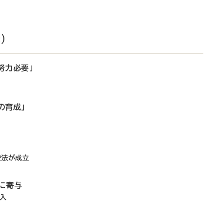
）
努力必要」
の育成」
療法が成立
に寄与
導入