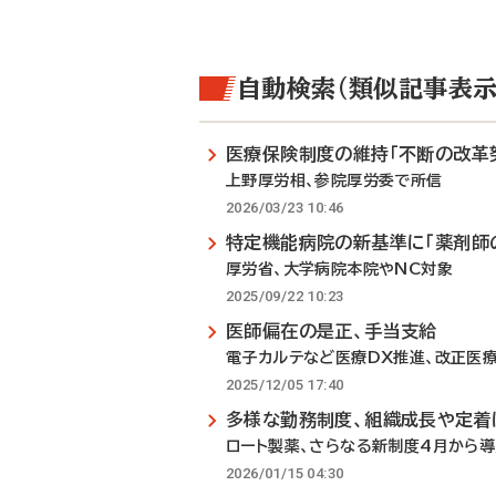
自動検索（類似記事表示
医療保険制度の維持「不断の改革
上野厚労相、参院厚労委で所信
2026/03/23 10:46
特定機能病院の新基準に「薬剤師
厚労省、大学病院本院やNC対象
2025/09/22 10:23
医師偏在の是正、手当支給
電子カルテなど医療DX推進、改正医
2025/12/05 17:40
多様な勤務制度、組織成長や定着
ロート製薬、さらなる新制度4月から
2026/01/15 04:30