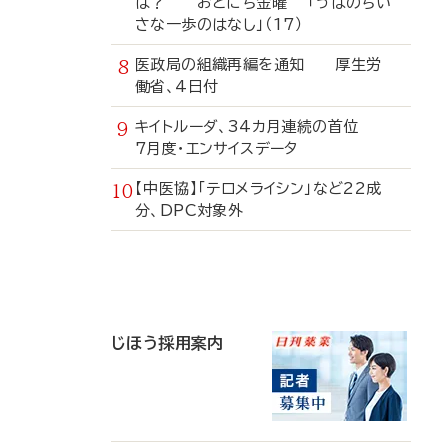
は？ おとにち金曜 「うぱのちい
さな一歩のはなし」（17）
医政局の組織再編を通知 厚生労
働省、4日付
キイトルーダ、34カ月連続の首位
7月度・エンサイスデータ
【中医協】「テロメライシン」など22成
分、DPC対象外
寄
稿
じほう採用案内