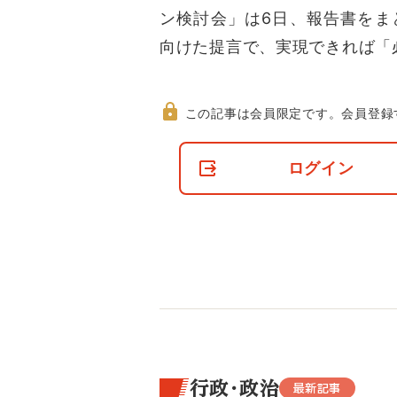
ン検討会」は6日、報告書をま
向けた提言で、実現できれば「
この記事は会員限定です。
会員登録
非
会
ログイン
員
の
閲
覧
制
限
に
つ
い
て
行政・政治
最新記事