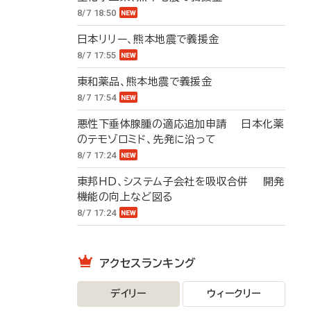
8/7 18:50
日本リリー、熊本地震で義援金
8/7 17:55
東和薬品、熊本地震で義援金
8/7 17:54
悪性下垂体腺腫の適応追加申請 日本化薬
のテモゾロミド、先発に沿って
8/7 17:24
東邦HD、システム子会社を吸収合併 開発
機能の向上など図る
8/7 17:24
アクセスランキング
デイリー
ウィークリー