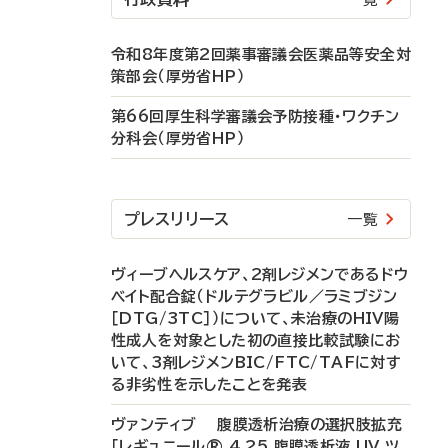
令和8年度第2回薬事審議会医薬品等安全対
策部会（厚労省HP）
第66回厚生科学審議会予防接種・ワクチン
分科会（厚労省HP）
プレスリリース
一覧
ヴィーブヘルスケア、2剤レジメンであるドウ
ベイト配合錠（ドルテグラビル／ラミブジン
［DTG/3TC］）について、未治療のHIV陽
性成人を対象とした初の直接比較試験にお
いて、3剤レジメンBIC/FTC/TAFに対す
る非劣性を示したことを発表
ヴァンティブ 腹膜透析治療の選択肢拡充
「レギュニール® 4.25 腹膜透析液 UV ツ