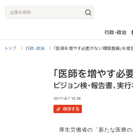
メ
記
イ
事
ン
を
行政・政治
コ
検
ン
索
トップ
行政・政治
「医師を増やす必要がない環境整備」を提
テ
ン
ツ
「医師を増やす必
に
ビジョン検・報告書、実
移
2017/4/7 10:28
動
保存
する
厚生労働省の「新たな医療の