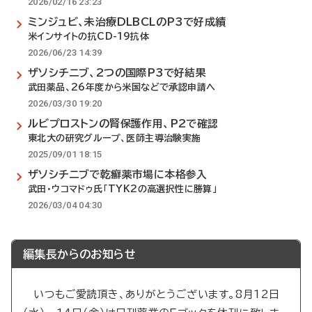
2026/02/16 23:23
ミンジュビ、未治療DLBCLのP3で好成績
米インサイトの抗CD-19抗体
2026/06/23 14:39
ザソシチニブ、2つの国際P3で好結果
武田薬品、26年度から米国などで承認申請へ
2026/03/30 19:20
ルビプロストンの腎保護作用、P2で確認
東北大の研究グループ、医師主導治験実施
2025/09/01 18:15
ザソシチニブで乾癬薬市場に本格参入
武田・ウコマドゥ氏「TYK2の高選択性に勝算」
2026/03/04 04:30
編集長からのお知らせ
いつもご愛読頂き、ありがとうございます。8月12日