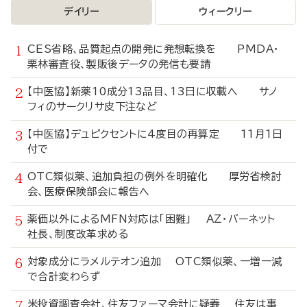
デイリー
ウィークリー
CES省略、品質起点の開発に発想転換を PMDA・
栗林審査役、製販後データの発信も要請
【中医協】新薬10成分13品目、13日に収載へ サノ
フィのサークリサ皮下注など
【中医協】デュピクセントに4度目の再算定 11月1日
付で
OTC類似薬、追加負担の例外を明確化 厚労省検討
会、医療保険部会に報告へ
薬価以外によるMFN対応は「困難」 AZ・バーネット
社長、制度改革求める
対象成分にラメルテオン追加 OTC類似薬、一増一減
で合計変わらず
米投資調査会社、住友ファーマ会計に疑義 住友は事