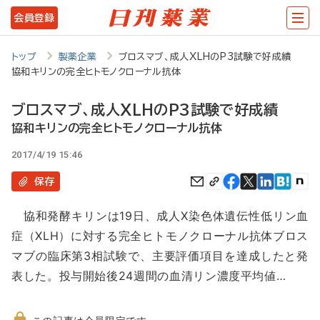
メ
会員登録
イ
ン
トップ
製薬企業
ブロスマブ、成人XLHのP3試験で好成績
協和キリンの完全ヒトモノクローナル抗体
コ
ン
ブロスマブ、成人XLHのP3試験で好成績
テ
協和キリンの完全ヒトモノクローナル抗体
ン
2017/4/19 15:46
ツ
保存
に
協和発酵キリンは19日、成人X染色体遺伝性低リン血
移
症（XLH）に対する完全ヒトモノクローナル抗体ブロス
動
マブの臨床第3相試験で、主要評価項目を達成したと発
表した。投与開始後24週間の血清リン濃度平均値…