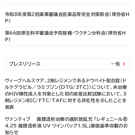
令和8年度第2回薬事審議会医薬品等安全対策部会（厚労省H
P）
第66回厚生科学審議会予防接種・ワクチン分科会（厚労省H
P）
プレスリリース
一覧
ヴィーブヘルスケア、2剤レジメンであるドウベイト配合錠（ド
ルテグラビル／ラミブジン［DTG/3TC］）について、未治療
のHIV陽性成人を対象とした初の直接比較試験において、3
剤レジメンBIC/FTC/TAFに対する非劣性を示したことを
発表
ヴァンティブ 腹膜透析治療の選択肢拡充 「レギュニール®
4.25 腹膜透析液 UV ツインバッグ1.5L」薬価基準収載のお
知らせ