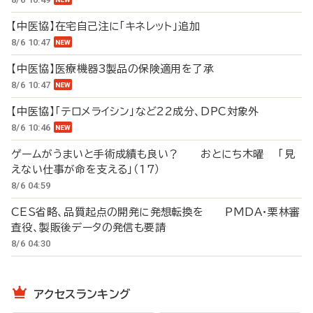
【中医協】在宅自己注に「キネレット」追加
8/6 10:47
【中医協】医療機器3製品の保険適用を了承
8/6 10:47
【中医協】「テロメライシン」など22成分、DPC対象外
8/6 10:46
ゲームがうまいと手術成績も良い？ おとにち木曜 「見
えない仕事が命を支える」（17）
8/6 04:59
CES省略、品質起点の開発に発想転換を PMDA・栗林審
査役、製販後データの発信も要請
8/6 04:30
アクセスランキング