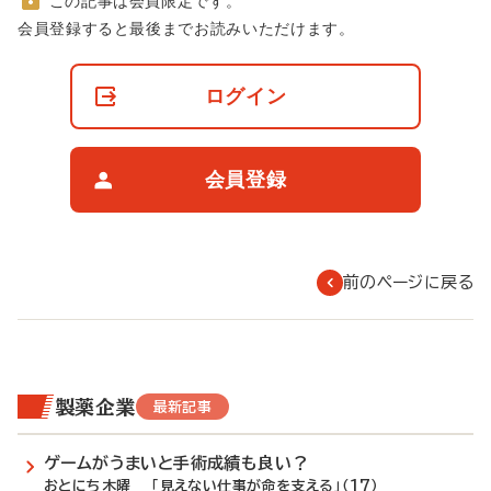
この記事は会員限定です。
非
会員登録すると最後までお読みいただけます。
会
員
の
ログイン
閲
覧
制
限
会員登録
に
つ
い
て
前のページに戻る
製薬企業
最新記事
ゲームがうまいと手術成績も良い？
おとにち木曜 「見えない仕事が命を支える」（17）