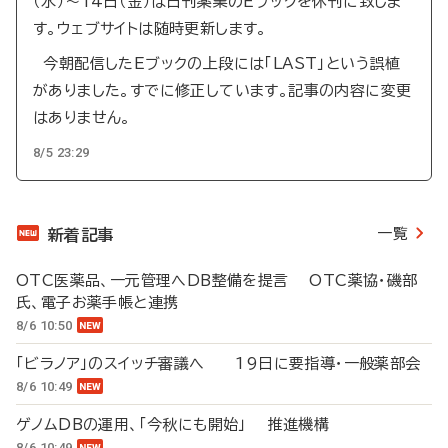
（水）～14日（金）は日刊薬業のEブックを休刊に致しま
す。ウェブサイトは随時更新します。
今朝配信したEブックの上段には「LAST」という誤植
がありました。すでに修正しています。記事の内容に変更
はありません。
8/5 23:29
一覧
新着記事
OTC医薬品、一元管理へDB整備を提言 OTC薬協・磯部
氏、電子お薬手帳と連携
8/6 10:50
「ビラノア」のスイッチ審議へ 19日に要指導・一般薬部会
8/6 10:49
ゲノムDBの運用、「今秋にも開始」 推進機構
8/6 10:49