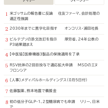
デイリー
ウィークリー
米ゴッサムの報告書に反論 住友ファーマ、会計処理の
適正性強調
2030年までに黒字化目指す オンコリス・浦田社長
ビルテプソの添文改訂を指示 厚労省、24年公表の
P3結果踏まえ
【中医協】医療機器3製品の保険適用を了承
RSV抗体の2回目投与で適応拡大申請 MSDのエヌ
フロンシア
〔人事〕メディパルホールディングス（8月5日付）
佐藤製薬、熊本地震で義援金
初の低分子GLP-1、2型糖尿病でも申請 リリー、日米
で