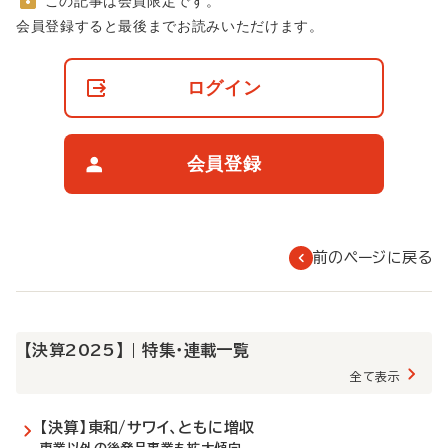
この記事は会員限定です。
非
会員登録すると最後までお読みいただけます。
会
員
の
ログイン
閲
覧
制
限
会員登録
に
つ
い
て
前のページに戻る
【決算2025】 | 特集・連載一覧
全て表示
【決算】東和/サワイ、ともに増収