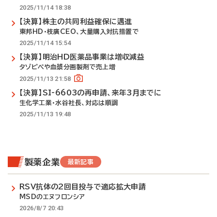
2025/11/14 18:38
【決算】株主の共同利益確保に邁進
東邦HD・枝廣CEO、大量購入対抗措置で
2025/11/14 15:54
【決算】明治HD医薬品事業は増収減益
タゾピペや血漿分画製剤で売上増
2025/11/13 21:58
【決算】SI-6603の再申請、来年3月までに
生化学工業・水谷社長、対応は順調
2025/11/13 19:48
製薬企業
最新記事
RSV抗体の2回目投与で適応拡大申請
MSDのエヌフロンシア
2026/8/7 20:43