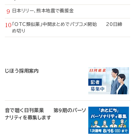
日本リリー、熊本地震で義援金
「OTC類似薬」中間まとめでパブコメ開始 20日締
め切り
寄
稿
じほう採用案内
音で聴く日刊薬業 第9期のパーソ
ナリティを募集します