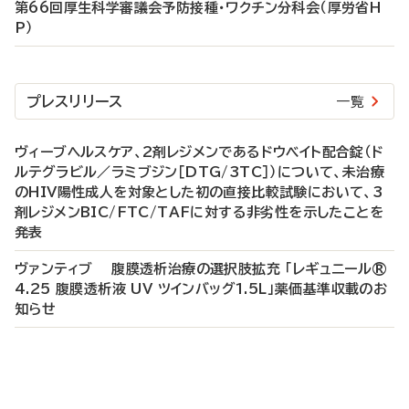
第66回厚生科学審議会予防接種・ワクチン分科会（厚労省H
P）
プレスリリース
一覧
ヴィーブヘルスケア、2剤レジメンであるドウベイト配合錠（ド
ルテグラビル／ラミブジン［DTG/3TC］）について、未治療
のHIV陽性成人を対象とした初の直接比較試験において、3
剤レジメンBIC/FTC/TAFに対する非劣性を示したことを
発表
ヴァンティブ 腹膜透析治療の選択肢拡充 「レギュニール®
4.25 腹膜透析液 UV ツインバッグ1.5L」薬価基準収載のお
知らせ
P
R