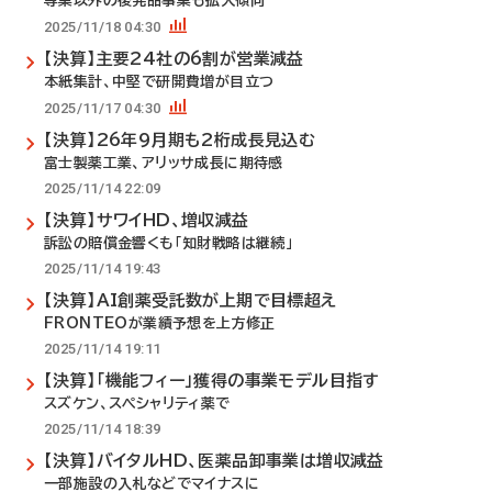
専業以外の後発品事業も拡大傾向
2025/11/18 04:30
【決算】主要24社の6割が営業減益
本紙集計、中堅で研開費増が目立つ
2025/11/17 04:30
【決算】26年9月期も2桁成長見込む
富士製薬工業、アリッサ成長に期待感
2025/11/14 22:09
【決算】サワイHD、増収減益
訴訟の賠償金響くも「知財戦略は継続」
2025/11/14 19:43
【決算】AI創薬受託数が上期で目標超え
FRONTEOが業績予想を上方修正
2025/11/14 19:11
【決算】「機能フィー」獲得の事業モデル目指す
スズケン、スペシャリティ薬で
2025/11/14 18:39
【決算】バイタルHD、医薬品卸事業は増収減益
一部施設の入札などでマイナスに