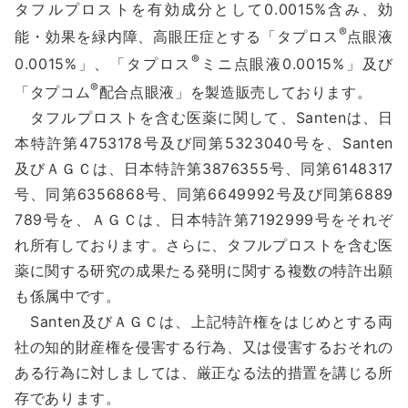
タフルプロストを有効成分として0.0015%含み、効
®
能・効果を緑内障、高眼圧症とする「タプロス
点眼液
®
0.0015%」、「タプロス
ミニ点眼液0.0015%」及び
®
「タプコム
配合点眼液」を製造販売しております。
タフルプロストを含む医薬に関して、Santenは、日
本特許第4753178号及び同第5323040号を、Santen
及びＡＧＣは、日本特許第3876355号、同第6148317
号、同第6356868号、同第6649992号及び同第6889
789号を、ＡＧＣは、日本特許第7192999号をそれぞ
れ所有しております。さらに、タフルプロストを含む医
薬に関する研究の成果たる発明に関する複数の特許出願
も係属中です。
Santen及びＡＧＣは、上記特許権をはじめとする両
社の知的財産権を侵害する行為、又は侵害するおそれの
ある行為に対しましては、厳正なる法的措置を講じる所
存であります。