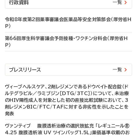
行政資料
一覧
令和8年度第2回薬事審議会医薬品等安全対策部会（厚労省H
P）
第66回厚生科学審議会予防接種・ワクチン分科会（厚労省H
P）
プレスリリース
一覧
ヴィーブヘルスケア、2剤レジメンであるドウベイト配合錠（ド
ルテグラビル／ラミブジン［DTG/3TC］）について、未治療
のHIV陽性成人を対象とした初の直接比較試験において、3
剤レジメンBIC/FTC/TAFに対する非劣性を示したことを
発表
ヴァンティブ 腹膜透析治療の選択肢拡充 「レギュニール®
4.25 腹膜透析液 UV ツインバッグ1.5L」薬価基準収載のお