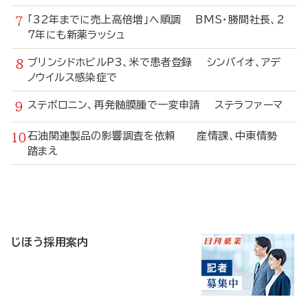
「32年までに売上高倍増」へ順調 BMS・勝間社長、2
7年にも新薬ラッシュ
ブリンシドホビルP3、米で患者登録 シンバイオ、アデ
ノウイルス感染症で
ステボロニン、再発髄膜腫で一変申請 ステラファーマ
石油関連製品の影響調査を依頼 産情課、中東情勢
踏まえ
寄
稿
じほう採用案内