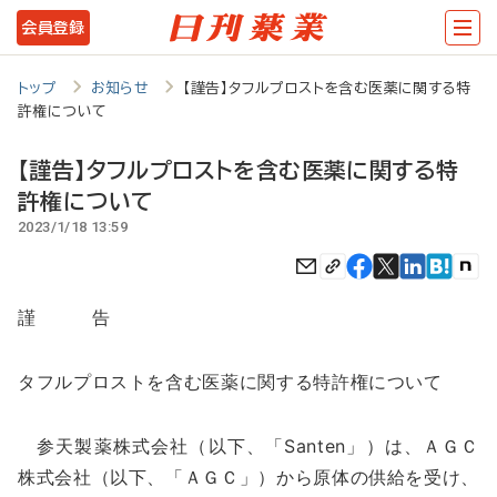
メ
会員登録
イ
ン
トップ
お知らせ
【謹告】タフルプロストを含む医薬に関する特
許権について
コ
ン
【謹告】タフルプロストを含む医薬に関する特
テ
許権について
2023/1/18 13:59
ン
ツ
に
謹 告
移
動
タフルプロストを含む医薬に関する特許権について
参天製薬株式会社（以下、「Santen」）は、ＡＧＣ
株式会社（以下、「ＡＧＣ」）から原体の供給を受け、