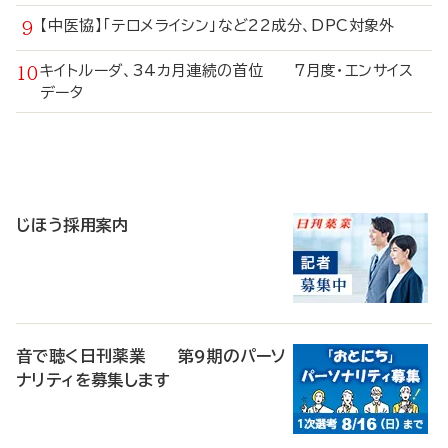
【中医協】「テロメライシン」など22成分、DPC対象外
キイトルーダ、34カ月連続の首位 7月度・エンサイス
データ
寄
稿
じほう採用案内
音で聴く日刊薬業 第9期のパーソ
ナリティを募集します