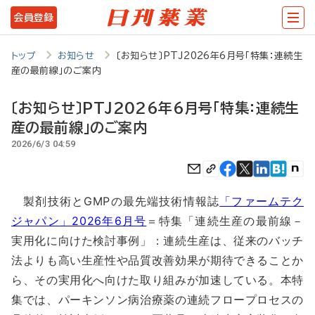
メ
会員登録
イ
ン
トップ
お知らせ
〔お知らせ〕PTJ2026年6月号「特集：連続生
産の最前線」のご案内
コ
ン
〔お知らせ〕PTJ2026年6月号「特集：連続生
テ
産の最前線」のご案内
2026/6/3 04:59
ン
ツ
に
製剤技術とGMPの最先端技術情報誌
「ファームテク
移
ジャパン」2026年6月号
＝特集「連続生産の最前線－
動
実用化に向けた検討事例」：連続生産は、従来のバッチ
法よりも高い生産性や品質改善効果が期待できることか
ら、その実用化へ向けた取り組みが加速している。本特
集では、パーキンソン病治療薬の連続フロープロセスの