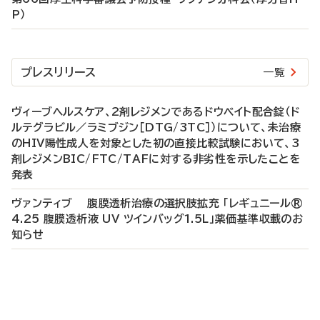
P）
プレスリリース
一覧
ヴィーブヘルスケア、2剤レジメンであるドウベイト配合錠（ド
ルテグラビル／ラミブジン［DTG/3TC］）について、未治療
のHIV陽性成人を対象とした初の直接比較試験において、3
剤レジメンBIC/FTC/TAFに対する非劣性を示したことを
発表
ヴァンティブ 腹膜透析治療の選択肢拡充 「レギュニール®
4.25 腹膜透析液 UV ツインバッグ1.5L」薬価基準収載のお
知らせ
P
R