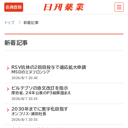
メ
会員登録
イ
ン
トップ
新着記事
コ
ン
新着記事
テ
ン
RSV抗体の2回目投与で適応拡大申請
ツ
MSDのエヌフロンシア
に
2026/8/7 20:43
移
ビルテプソの添文改訂を指示
厚労省、24年公表のP3結果踏まえ
動
2026/8/7 20:33
2030年までに黒字化目指す
オンコリス・浦田社長
2026/8/7 20:33