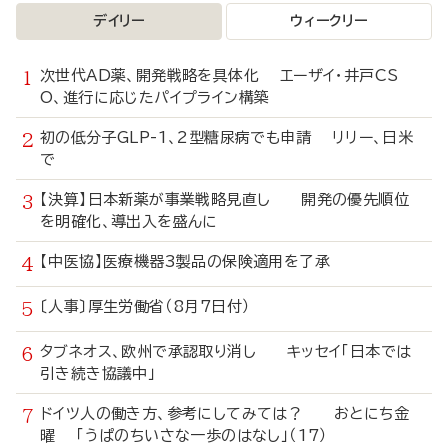
デイリー
ウィークリー
次世代AD薬、開発戦略を具体化 エーザイ・井戸CS
O、進行に応じたパイプライン構築
初の低分子GLP-1、2型糖尿病でも申請 リリー、日米
で
【決算】日本新薬が事業戦略見直し 開発の優先順位
を明確化、導出入を盛んに
【中医協】医療機器3製品の保険適用を了承
〔人事〕厚生労働省（8月7日付）
タブネオス、欧州で承認取り消し キッセイ「日本では
引き続き協議中」
ドイツ人の働き方、参考にしてみては？ おとにち金
曜 「うぱのちいさな一歩のはなし」（17）