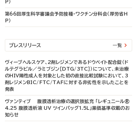
P）
第66回厚生科学審議会予防接種・ワクチン分科会（厚労省H
P）
プレスリリース
一覧
ヴィーブヘルスケア、2剤レジメンであるドウベイト配合錠（ド
ルテグラビル／ラミブジン［DTG/3TC］）について、未治療
のHIV陽性成人を対象とした初の直接比較試験において、3
剤レジメンBIC/FTC/TAFに対する非劣性を示したことを
発表
ヴァンティブ 腹膜透析治療の選択肢拡充 「レギュニール®
4.25 腹膜透析液 UV ツインバッグ1.5L」薬価基準収載のお
知らせ