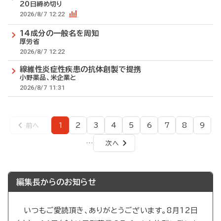
20日締め切り
2026/8/7 12:22
14成分の一般名を周知
厚労省
2026/8/7 12:22
線維性炎症性疾患の抗体創製で提携
小野薬品、米企業と
2026/8/7 11:31
1
2
3
4
5
6
7
8
9
前へ
前
ペ
ペ
ペ
ペ
ペ
ペ
ペ
ペ
ペ
ペ
ー
ー
ー
ー
ー
ー
ー
ー
ー
ー
ジ
ジ
ジ
ジ
ジ
ジ
ジ
ジ
ジ
…
次へ
次
ジ
ペ
ペ
ー
ー
ジ
ジ
編集長からのお知らせ
送
り
いつもご愛読頂き、ありがとうございます。8月12日