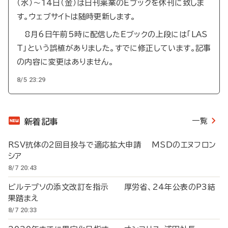
（水）～14日（金）は日刊薬業のEブックを休刊に致しま
す。ウェブサイトは随時更新します。
8月6日午前5時に配信したEブックの上段には「LAS
T」という誤植がありました。すでに修正しています。記事
の内容に変更はありません。
8/5 23:29
一覧
新着記事
RSV抗体の2回目投与で適応拡大申請 MSDのエヌフロン
シア
8/7 20:43
ビルテプソの添文改訂を指示 厚労省、24年公表のP3結
果踏まえ
8/7 20:33