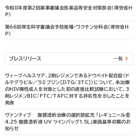
令和8年度第2回薬事審議会医薬品等安全対策部会（厚労省H
P）
第66回厚生科学審議会予防接種・ワクチン分科会（厚労省H
P）
プレスリリース
一覧
ヴィーブヘルスケア、2剤レジメンであるドウベイト配合錠（ド
ルテグラビル／ラミブジン［DTG/3TC］）について、未治療
のHIV陽性成人を対象とした初の直接比較試験において、3
剤レジメンBIC/FTC/TAFに対する非劣性を示したことを
発表
ヴァンティブ 腹膜透析治療の選択肢拡充 「レギュニール®
4.25 腹膜透析液 UV ツインバッグ1.5L」薬価基準収載のお
知らせ