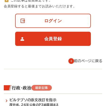
この記事は会員限定です。
非
会員登録すると最後までお読みいただけます。
会
員
の
ログイン
閲
覧
制
限
会員登録
に
つ
い
て
前のページに戻る
行政・政治
最新記事
ビルテプソの添文改訂を指示
厚労省、24年公表のP3結果踏まえ