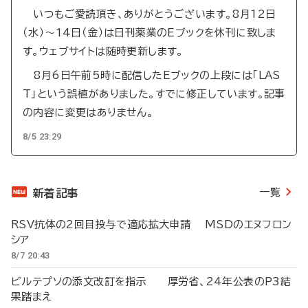
いつもご愛読頂き、ありがとうございます。8月12日
（水）～14日（金）は日刊薬業のEブックを休刊に致しま
す。ウェブサイトは随時更新します。
8月6日午前5時に配信したEブックの上段には「LAS
T」という誤植がありました。すでに修正しています。記事
の内容に変更はありません。
8/5 23:29
一覧
新着記事
RSV抗体の2回目投与で適応拡大申請 MSDのエヌフロン
シア
8/7 20:43
ビルテプソの添文改訂を指示 厚労省、24年公表のP3結
果踏まえ