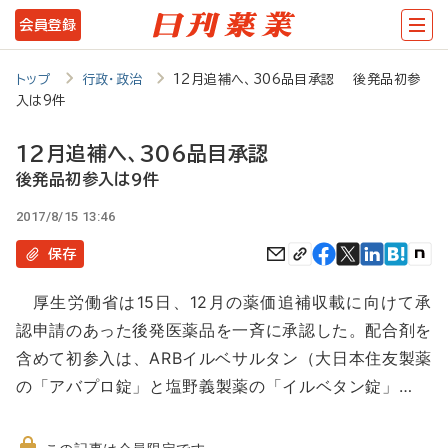
メ
会員登録
イ
ン
トップ
行政・政治
12月追補へ、306品目承認 後発品初参
入は9件
コ
ン
12月追補へ、306品目承認
テ
後発品初参入は9件
ン
2017/8/15 13:46
ツ
保存
に
厚生労働省は15日、12月の薬価追補収載に向けて承
移
認申請のあった後発医薬品を一斉に承認した。配合剤を
動
含めて初参入は、ARBイルベサルタン（大日本住友製薬
の「アバプロ錠」と塩野義製薬の「イルベタン錠」…