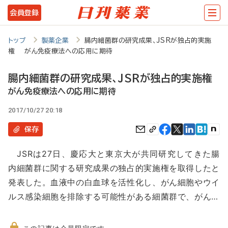
メ
会員登録
イ
ン
トップ
製薬企業
腸内細菌群の研究成果、JSRが独占的実施
権 がん免疫療法への応用に期待
コ
ン
腸内細菌群の研究成果、JSRが独占的実施権
テ
がん免疫療法への応用に期待
ン
2017/10/27 20:18
ツ
保存
に
JSRは27日、慶応大と東京大が共同研究してきた腸
移
内細菌群に関する研究成果の独占的実施権を取得したと
動
発表した。血液中の白血球を活性化し、がん細胞やウイ
ルス感染細胞を排除する可能性がある細菌群で、がん…