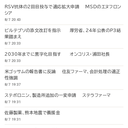
RSV抗体の2回目投与で適応拡大申請 MSDのエヌフロン
シア
8/7 20:43
ビルテプソの添文改訂を指示 厚労省、24年公表のP3結
果踏まえ
8/7 20:33
2030年までに黒字化目指す オンコリス・浦田社長
8/7 20:33
米ゴッサムの報告書に反論 住友ファーマ、会計処理の適正
性強調
8/7 19:37
ステボロニン、製造所追加の一変申請 ステラファーマ
8/7 19:31
佐藤製薬、熊本地震で義援金
8/7 19:31