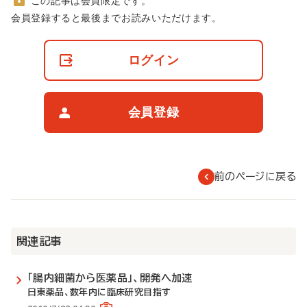
この記事は会員限定です。
非
会員登録すると最後までお読みいただけます。
会
員
の
ログイン
閲
覧
制
限
会員登録
に
つ
い
て
前のページに戻る
関連記事
「腸内細菌から医薬品」、開発へ加速
日東薬品、数年内に臨床研究目指す