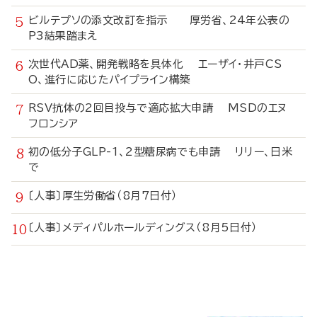
ビルテプソの添文改訂を指示 厚労省、24年公表の
P3結果踏まえ
次世代AD薬、開発戦略を具体化 エーザイ・井戸CS
O、進行に応じたパイプライン構築
RSV抗体の2回目投与で適応拡大申請 MSDのエヌ
フロンシア
初の低分子GLP-1、2型糖尿病でも申請 リリー、日米
で
〔人事〕厚生労働省（8月7日付）
〔人事〕メディパルホールディングス（8月5日付）
寄
稿