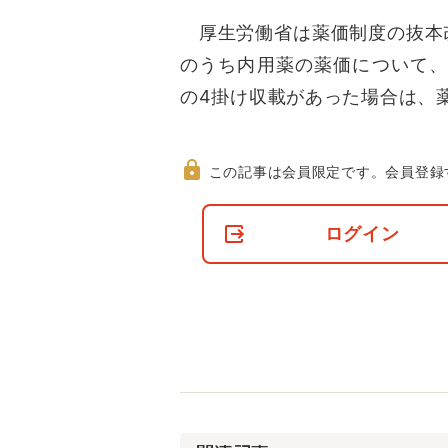
厚生労働省は薬価制度の抜本改
のうち内用薬の薬価について、
の4掛け収載があった場合は、
この記事は会員限定です。
会員登録
非
会
ログイン
員
の
閲
覧
制
限
に
つ
い
て