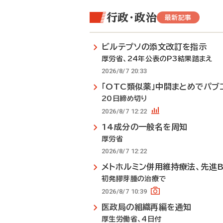
行政・政治
最新記事
ビルテプソの添文改訂を指示
厚労省、24年公表のP3結果踏まえ
2026/8/7 20:33
「OTC類似薬」中間まとめでパブ
20日締め切り
2026/8/7 12:22
14成分の一般名を周知
厚労省
2026/8/7 12:22
メトホルミン併用維持療法、先進
初発膠芽腫の治療で
2026/8/7 10:39
医政局の組織再編を通知
厚生労働省、4日付