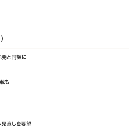
）
、先発と同額に
収載も
ル見直しを要望