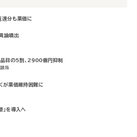
返還分も薬価に
に異論噴出
全品目の5割、2900億円抑制
割該当
多くが薬価維持困難に
整」を導入へ