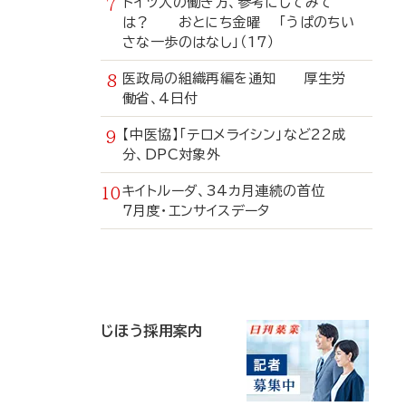
ドイツ人の働き方、参考にしてみて
は？ おとにち金曜 「うぱのちい
さな一歩のはなし」（17）
医政局の組織再編を通知 厚生労
働省、4日付
【中医協】「テロメライシン」など22成
分、DPC対象外
キイトルーダ、34カ月連続の首位
7月度・エンサイスデータ
寄
稿
じほう採用案内