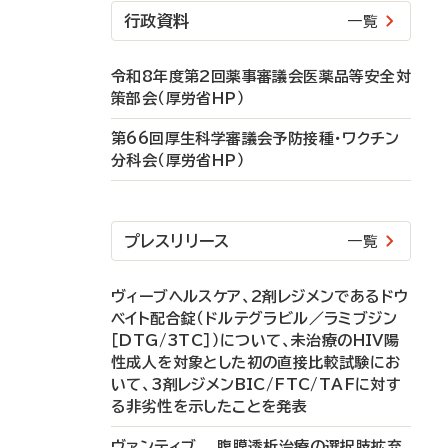
行政資料
一覧
令和8年度第2回薬事審議会医薬品等安全対
策部会（厚労省HP）
第66回厚生科学審議会予防接種・ワクチン
分科会（厚労省HP）
プレスリリース
一覧
ヴィーブヘルスケア、2剤レジメンであるドウ
ベイト配合錠（ドルテグラビル／ラミブジン
［DTG/3TC］）について、未治療のHIV陽
性成人を対象とした初の直接比較試験にお
いて、3剤レジメンBIC/FTC/TAFに対す
る非劣性を示したことを発表
ヴァンティブ 腹膜透析治療の選択肢拡充