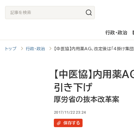
メ
記
イ
事
ン
を
行政・政治
コ
検
ン
索
トップ
行政・政治
【中医協】内用薬AG、改定後は「4掛け
テ
ン
ツ
【中医協】内用薬A
に
引き下げ
移
厚労省の抜本改革案
動
2017/11/22 23:24
保存
する