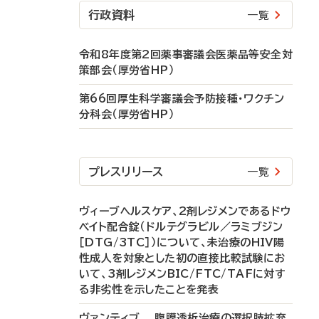
行政資料
一覧
令和8年度第2回薬事審議会医薬品等安全対
策部会（厚労省HP）
第66回厚生科学審議会予防接種・ワクチン
分科会（厚労省HP）
プレスリリース
一覧
ヴィーブヘルスケア、2剤レジメンであるドウ
ベイト配合錠（ドルテグラビル／ラミブジン
［DTG/3TC］）について、未治療のHIV陽
性成人を対象とした初の直接比較試験にお
いて、3剤レジメンBIC/FTC/TAFに対す
る非劣性を示したことを発表
ヴァンティブ 腹膜透析治療の選択肢拡充