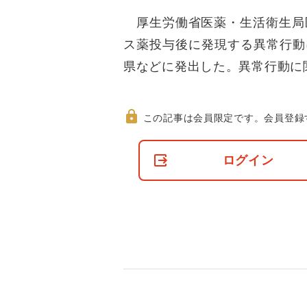
厚生労働省医薬・生活衛生局医
ス薬投与後に発現する異常行動
県などに発出した。異常行動に
この記事は会員限定です。
会員登録
非
会
ログイン
員
の
閲
覧
制
限
に
つ
い
て