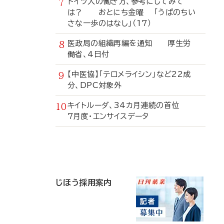
ドイツ人の働き方、参考にしてみて
は？ おとにち金曜 「うぱのちい
さな一歩のはなし」（17）
医政局の組織再編を通知 厚生労
働省、4日付
【中医協】「テロメライシン」など22成
分、DPC対象外
キイトルーダ、34カ月連続の首位
7月度・エンサイスデータ
寄
稿
じほう採用案内