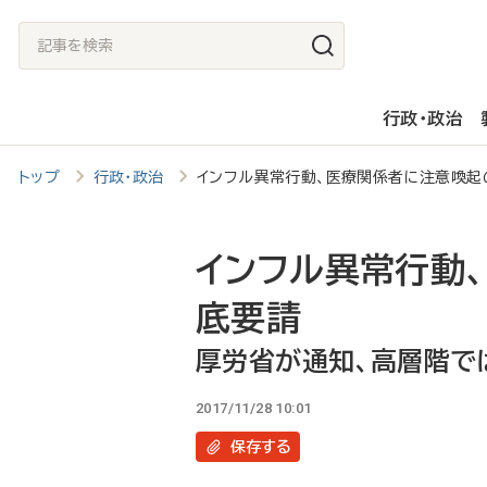
メ
記
イ
事
ン
を
行政・政治
コ
検
ン
索
トップ
行政・政治
インフル異常行動、医療関係者に注意喚
テ
ン
ツ
インフル異常行動
に
底要請
移
厚労省が通知、高層階で
動
2017/11/28 10:01
保存
する