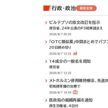
行政・政治
最新記事
ビルテプソの添文改訂を指示
厚労省、24年公表のP3結果踏まえ
2026/8/7 20:33
「OTC類似薬」中間まとめでパブ
20日締め切り
2026/8/7 12:22
14成分の一般名を周知
厚労省
2026/8/7 12:22
メトホルミン併用維持療法、先進
初発膠芽腫の治療で
2026/8/7 10:39
医政局の組織再編を通知
厚生労働省、4日付