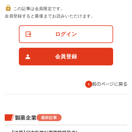
この記事は会員限定です。
非
会員登録すると最後までお読みいただけます。
会
員
の
ログイン
閲
覧
制
限
会員登録
に
つ
い
て
前のページに戻る
製薬企業
最新記事