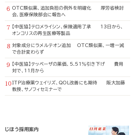
OTC類似薬、追加負担の例外を明確化 厚労省検討
会、医療保険部会に報告へ
【中医協】テロメライシン、保険適用了承 13日から、
オンコリスの再生医療等製品
対象成分にラメルテオン追加 OTC類似薬、一増一減
で合計変わらず
【中医協】テッペーザの薬価、5.51％引き下げ 費用
対で、11月から
ITP治療薬ウェイリズ、QOL改善にも期待 阪大加藤
教授、サノフィセミナーで
寄
稿
じほう採用案内