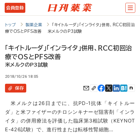
メ
会員登録
イ
ン
トップ
製薬企業
「キイトルーダ」「インライタ」併用、RCC初回治
療でOSとPFS改善 米メルクのP3試験
コ
ン
「キイトルーダ」「インライタ」併用、RCC初回治
テ
療でOSとPFS改善
ン
米メルクのP3試験
ツ
2018/10/26 18:05
に
保存
移
米メルクは26日までに、抗PD-1抗体「キイトルー
動
ダ」と米ファイザーのチロシンキナーゼ阻害剤「インラ
イタ」の併用療法を評価した臨床第3相試験（KEYNOT
E-426試験）で、進行性または転移性腎細胞…