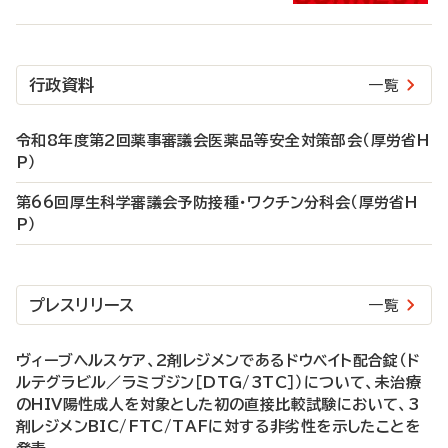
行政資料
一覧
令和8年度第2回薬事審議会医薬品等安全対策部会（厚労省H
P）
第66回厚生科学審議会予防接種・ワクチン分科会（厚労省H
P）
プレスリリース
一覧
ヴィーブヘルスケア、2剤レジメンであるドウベイト配合錠（ド
ルテグラビル／ラミブジン［DTG/3TC］）について、未治療
のHIV陽性成人を対象とした初の直接比較試験において、3
剤レジメンBIC/FTC/TAFに対する非劣性を示したことを