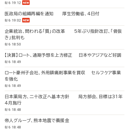
8/6 19:12
医政局の組織再編を通知 厚生労働省、4日付
8/6 19:02
企業統治、問われる「質」の改革 5年ぶり指針改訂、「骨抜
き」批判も
8/6 18:50
【決算】ロート、通期予想を上方修正 日本やアジアなど好調
8/6 18:49
ロート豪州子会社、外用鎮痛剤事業を買収 セルフケア事業
を強化
8/6 18:49
日本薬局方、二十改正へ基本方針 局方部会、目標は31年
4月施行
8/6 18:48
帝人グループ、熊本地震で義援金
8/6 18:48