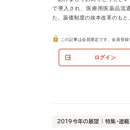
で導入され、医療用医薬品流
た。薬価制度の抜本改革のもと
この記事は会員限定です。
会員登録
非
会
ログイン
員
の
閲
覧
制
限
に
つ
い
て
2019今年の展望 | 特集・連