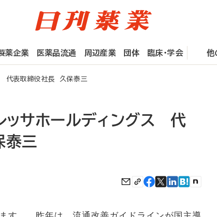
製薬企業
医薬品流通
周辺産業
団体
臨床・学会
他
ス 代表取締役社長 久保泰三
レッサホールディングス 代
保泰三
ます。 昨年は、流通改善ガイドラインが国主導