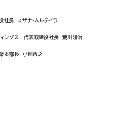
役社長 スザナ・ムルテイラ
ディングス 代表取締役社長 荒川隆治
営業本部長 小関智之