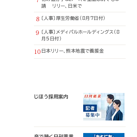
請 リリー、日米で
〔人事〕厚生労働省（8月7日付）
〔人事〕メディパルホールディングス（8
月5日付）
日本リリー、熊本地震で義援金
寄
稿
じほう採用案内
音で聴く日刊薬業