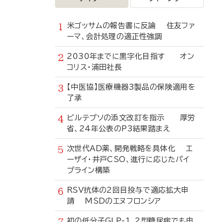
米ゴッサムの報告書に反論 住友ファ
ーマ、会計処理の適正性強調
2030年までに黒字化目指す オン
コリス・浦田社長
【中医協】医療機器3製品の保険適用を
了承
ビルテプソの添文改訂を指示 厚労
省、24年公表のP3結果踏まえ
次世代AD薬、開発戦略を具体化 エ
ーザイ・井戸CSO、進行に応じたパイ
プライン構築
RSV抗体の2回目投与で適応拡大申
請 MSDのエヌフロンシア
初の低分子GLP-1、2型糖尿病でも申