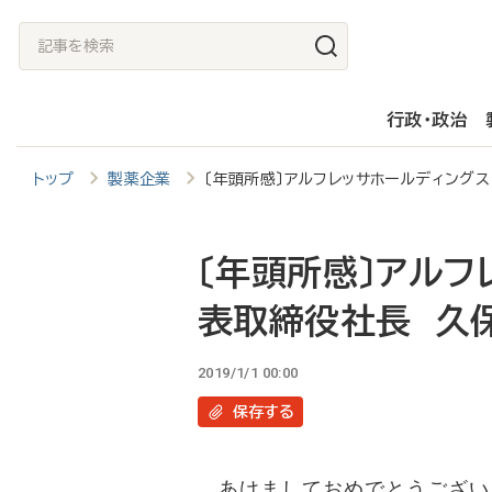
メ
記
イ
事
ン
を
行政・政治
コ
検
ン
索
トップ
製薬企業
〔年頭所感〕アルフレッサホールディング
テ
ン
ツ
〔年頭所感〕アルフ
に
表取締役社長 久
移
動
2019/1/1 00:00
保存
する
あけましておめでとうござい