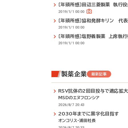
〔年頭所感〕田辺三菱製薬 執行
2019/1/1 00:00
〔年頭所感〕協和発酵キリン 代
2019/1/1 00:00
〔年頭所感〕塩野義製薬 上席執
2019/1/1 00:00
製薬企業
最新記事
RSV抗体の2回目投与で適応拡
MSDのエヌフロンシア
2026/8/7 20:43
2030年までに黒字化目指す
オンコリス・浦田社長
2026/8/7 20:33