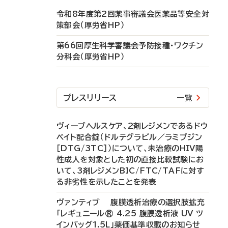
令和8年度第2回薬事審議会医薬品等安全対
策部会（厚労省HP）
第66回厚生科学審議会予防接種・ワクチン
分科会（厚労省HP）
プレスリリース
一覧
ヴィーブヘルスケア、2剤レジメンであるドウ
ベイト配合錠（ドルテグラビル／ラミブジン
［DTG/3TC］）について、未治療のHIV陽
性成人を対象とした初の直接比較試験にお
いて、3剤レジメンBIC/FTC/TAFに対す
る非劣性を示したことを発表
ヴァンティブ 腹膜透析治療の選択肢拡充
「レギュニール® 4.25 腹膜透析液 UV ツ
インバッグ1.5L」薬価基準収載のお知らせ