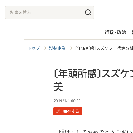
メ
記
イ
事
ン
を
行政・政治
コ
検
ン
索
トップ
製薬企業
〔年頭所感〕スズケン 代表取
テ
ン
ツ
〔年頭所感〕スズ
に
美
移
動
2019/1/1 00:00
保存
する
明けましておめでとうござい