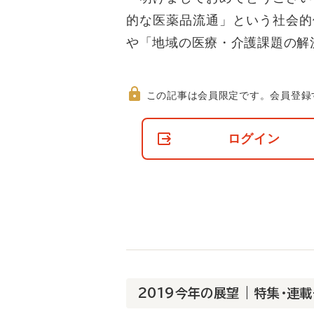
的な医薬品流通」という社会的
や「地域の医療・介護課題の解
この記事は会員限定です。
会員登録
非
会
ログイン
員
の
閲
覧
制
限
に
つ
い
て
2019今年の展望 | 特集・連