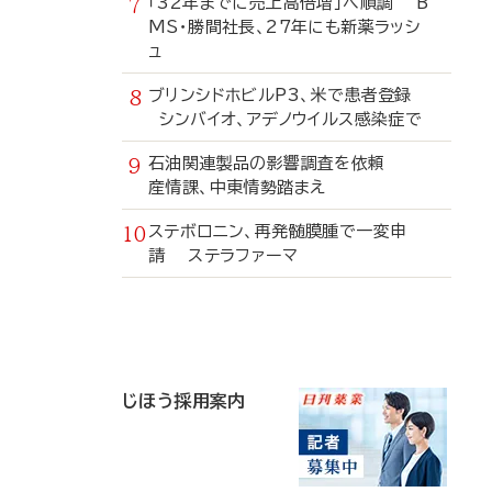
「32年までに売上高倍増」へ順調 B
MS・勝間社長、27年にも新薬ラッシ
ュ
ブリンシドホビルP3、米で患者登録
シンバイオ、アデノウイルス感染症で
石油関連製品の影響調査を依頼
産情課、中東情勢踏まえ
ステボロニン、再発髄膜腫で一変申
請 ステラファーマ
寄
稿
じほう採用案内