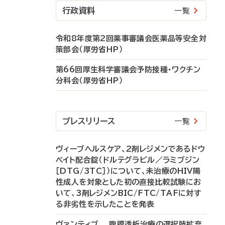
行政資料
一覧
令和8年度第2回薬事審議会医薬品等安全対
策部会（厚労省HP）
第66回厚生科学審議会予防接種・ワクチン
分科会（厚労省HP）
プレスリリース
一覧
ヴィーブヘルスケア、2剤レジメンであるドウ
ベイト配合錠（ドルテグラビル／ラミブジン
［DTG/3TC］）について、未治療のHIV陽
性成人を対象とした初の直接比較試験にお
いて、3剤レジメンBIC/FTC/TAFに対す
る非劣性を示したことを発表
ヴァンティブ 腹膜透析治療の選択肢拡充