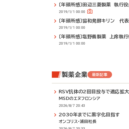
〔年頭所感〕田辺三菱製薬 執行
2019/1/1 00:00
〔年頭所感〕協和発酵キリン 代
2019/1/1 00:00
〔年頭所感〕塩野義製薬 上席執
2019/1/1 00:00
製薬企業
最新記事
RSV抗体の2回目投与で適応拡
MSDのエヌフロンシア
2026/8/7 20:43
2030年までに黒字化目指す
オンコリス・浦田社長
2026/8/7 20:33