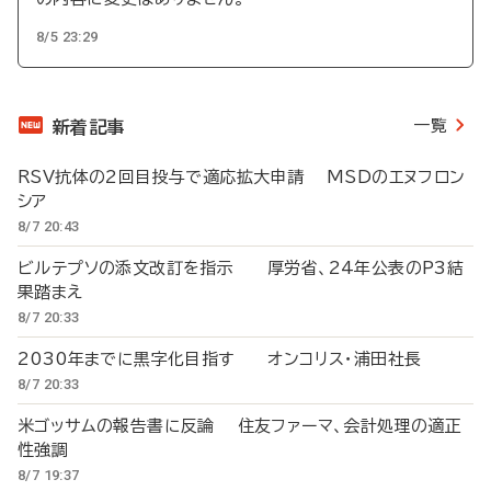
8/5 23:29
一覧
新着記事
RSV抗体の2回目投与で適応拡大申請 MSDのエヌフロン
シア
8/7 20:43
ビルテプソの添文改訂を指示 厚労省、24年公表のP3結
果踏まえ
8/7 20:33
2030年までに黒字化目指す オンコリス・浦田社長
8/7 20:33
米ゴッサムの報告書に反論 住友ファーマ、会計処理の適正
性強調
8/7 19:37