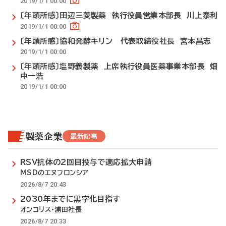
2019/1/1 00:00
〔年頭所感〕田辺三菱製薬 執行役員営業本部長 川上泰利
2019/1/1 00:00
〔年頭所感〕協和発酵キリン 代表取締役社長 宮本昌志
2019/1/1 00:00
〔年頭所感〕塩野義製薬 上席執行役員医薬事業本部長 畑
中一浩
2019/1/1 00:00
製薬企業
最新記事
RSV抗体の2回目投与で適応拡大申請
MSDのエヌフロンシア
2026/8/7 20:43
2030年までに黒字化目指す
オンコリス・浦田社長
2026/8/7 20:33