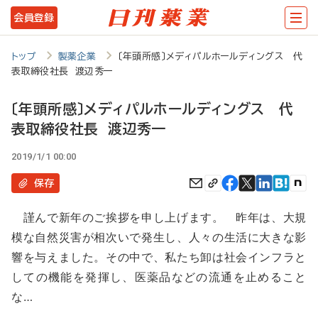
メ
会員登録
イ
ン
トップ
製薬企業
〔年頭所感〕メディパルホールディングス 代
表取締役社長 渡辺秀一
コ
ン
〔年頭所感〕メディパルホールディングス 代
テ
表取締役社長 渡辺秀一
ン
2019/1/1 00:00
ツ
保存
に
移
謹んで新年のご挨拶を申し上げます。 昨年は、大規
模な自然災害が相次いで発生し、人々の生活に大きな影
動
響を与えました。その中で、私たち卸は社会インフラと
しての機能を発揮し、医薬品などの流通を止めること
な…