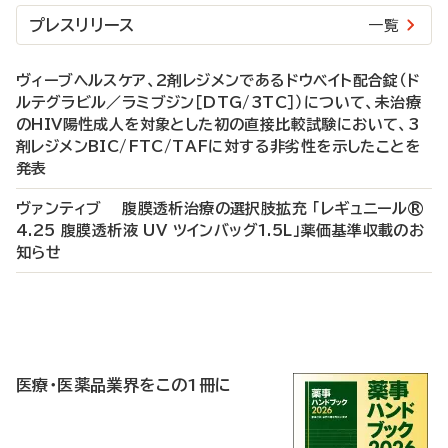
プレスリリース
一覧
ヴィーブヘルスケア、2剤レジメンであるドウベイト配合錠（ド
ルテグラビル／ラミブジン［DTG/3TC］）について、未治療
のHIV陽性成人を対象とした初の直接比較試験において、3
剤レジメンBIC/FTC/TAFに対する非劣性を示したことを
発表
ヴァンティブ 腹膜透析治療の選択肢拡充 「レギュニール®
4.25 腹膜透析液 UV ツインバッグ1.5L」薬価基準収載のお
知らせ
P
R
医療・医薬品業界をこの1冊に