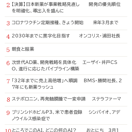
【決算】日本新薬が事業戦略見直し 開発の優先順位
を明確化、導出入を盛んに
コロナワクチン定期接種、きょう開始 来年3月まで
2030年までに黒字化目指す オンコリス・浦田社長
朝食と服薬
次世代AD薬、開発戦略を具体化 エーザイ・井戸CS
O、進行に応じたパイプライン構築
「32年までに売上高倍増」へ順調 BMS・勝間社長、2
7年にも新薬ラッシュ
ステボロニン、再発髄膜腫で一変申請 ステラファーマ
ブリンシドホビルP3、米で患者登録 シンバイオ、アデ
ノウイルス感染症で
ところでこのAI、どこの何のAI？ おとにち 3月1