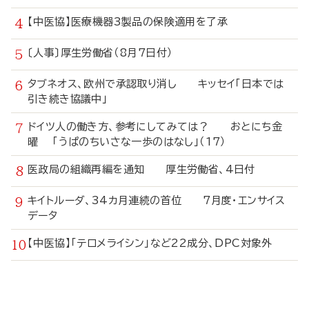
【中医協】医療機器3製品の保険適用を了承
〔人事〕厚生労働省（8月7日付）
タブネオス、欧州で承認取り消し キッセイ「日本では
引き続き協議中」
ドイツ人の働き方、参考にしてみては？ おとにち金
曜 「うぱのちいさな一歩のはなし」（17）
医政局の組織再編を通知 厚生労働省、4日付
キイトルーダ、34カ月連続の首位 7月度・エンサイス
データ
【中医協】「テロメライシン」など22成分、DPC対象外
寄