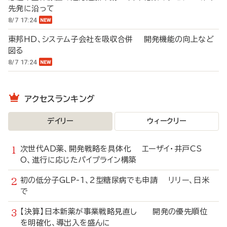
先発に沿って
8/7 17:24
東邦HD、システム子会社を吸収合併 開発機能の向上など
図る
8/7 17:24
アクセスランキング
デイリー
ウィークリー
次世代AD薬、開発戦略を具体化 エーザイ・井戸CS
O、進行に応じたパイプライン構築
初の低分子GLP-1、2型糖尿病でも申請 リリー、日米
で
【決算】日本新薬が事業戦略見直し 開発の優先順位
を明確化、導出入を盛んに