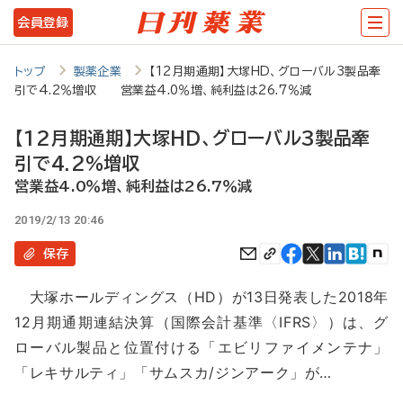
メ
会員登録
イ
ン
トップ
製薬企業
【12月期通期】大塚HD、グローバル3製品牽
引で4.2％増収 営業益4.0％増、純利益は26.7％減
コ
ン
【12月期通期】大塚HD、グローバル3製品牽
テ
引で4.2％増収
ン
営業益4.0％増、純利益は26.7％減
ツ
2019/2/13 20:46
に
保存
移
大塚ホールディングス（HD）が13日発表した2018年
動
12月期通期連結決算（国際会計基準〈IFRS〉）は、グ
ローバル製品と位置付ける「エビリファイメンテナ」
「レキサルティ」「サムスカ/ジンアーク」が…