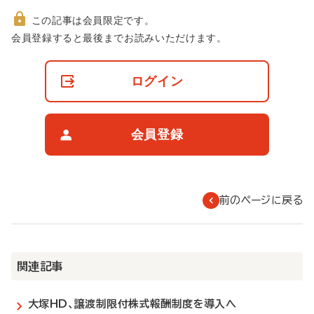
この記事は会員限定です。
非
会員登録すると最後までお読みいただけます。
会
員
の
ログイン
閲
覧
制
限
会員登録
に
つ
い
て
前のページに戻る
関連記事
大塚HD、譲渡制限付株式報酬制度を導入へ