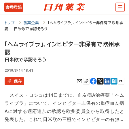
メ
会員登録
イ
ン
トップ
製薬企業
「ヘムライブラ」、インヒビター非保有で欧州承
認 日米欧で承認そろう
コ
ン
「ヘムライブラ」、インヒビター非保有で欧州承
テ
認
ン
日米欧で承認そろう
ツ
2019/3/14 18:41
に
保存
移
スイス・ロシュは14日までに、血友病A治療薬「ヘム
動
ライブラ」について、インヒビター非保有の重症血友病
Aに対する適応追加の承認を欧州委員会から取得したと
発表した。これで日米欧の三極でインヒビターの有無…