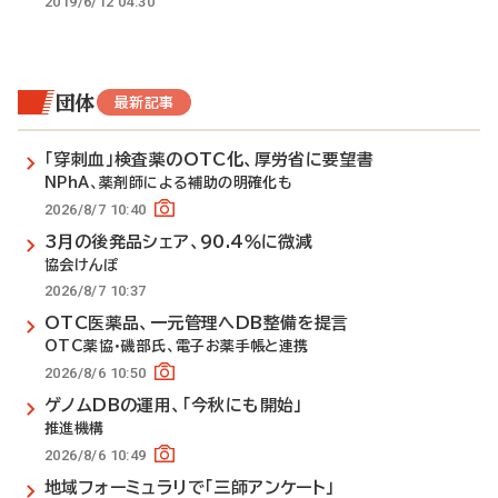
2019/6/12 04:30
団体
最新記事
「穿刺血」検査薬のOTC化、厚労省に要望書
NPhA、薬剤師による補助の明確化も
2026/8/7 10:40
3月の後発品シェア、90.4％に微減
協会けんぽ
2026/8/7 10:37
OTC医薬品、一元管理へDB整備を提言
OTC薬協・磯部氏、電子お薬手帳と連携
2026/8/6 10:50
ゲノムDBの運用、「今秋にも開始」
推進機構
2026/8/6 10:49
地域フォーミュラリで「三師アンケート」