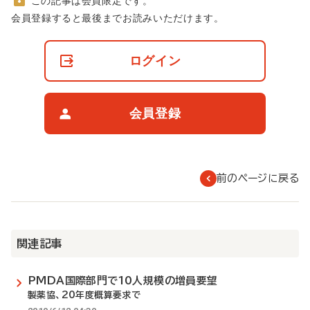
この記事は会員限定です。
非
会員登録すると最後までお読みいただけます。
会
員
の
ログイン
閲
覧
制
限
会員登録
に
つ
い
て
前のページに戻る
関連記事
PMDA国際部門で10人規模の増員要望
製薬協、20年度概算要求で