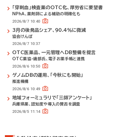
「穿刺血」検査薬のOTC化、厚労省に要望書
NPhA、薬剤師による補助の明確化も
2026/8/7 10:40
3月の後発品シェア、90.4％に微減
協会けんぽ
2026/8/7 10:37
OTC医薬品、一元管理へDB整備を提言
OTC薬協・磯部氏、電子お薬手帳と連携
2026/8/6 10:50
ゲノムDBの運用、「今秋にも開始」
推進機構
2026/8/6 10:49
地域フォーミュラリで「三師アンケート」
兵庫県薬、認知度や導入の賛否を調査
2026/8/5 11:14