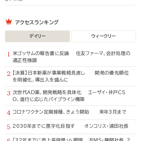
アクセスランキング
デイリー
ウィークリー
米ゴッサムの報告書に反論 住友ファーマ、会計処理の
適正性強調
【決算】日本新薬が事業戦略見直し 開発の優先順位
を明確化、導出入を盛んに
次世代AD薬、開発戦略を具体化 エーザイ・井戸CS
O、進行に応じたパイプライン構築
コロナワクチン定期接種、きょう開始 来年3月まで
2030年までに黒字化目指す オンコリス・浦田社長
「32年までに売上高倍増」へ順調 BMS・勝間社長、2