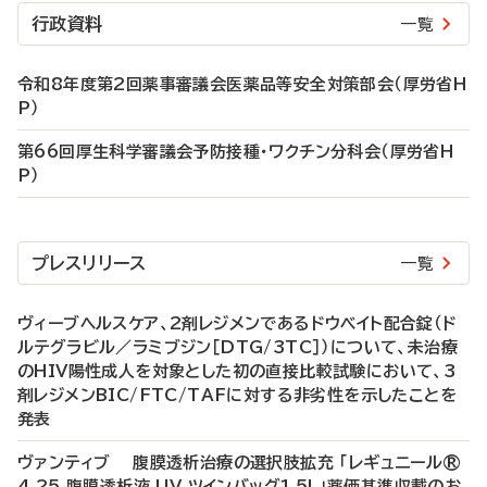
行政資料
一覧
令和8年度第2回薬事審議会医薬品等安全対策部会（厚労省H
P）
第66回厚生科学審議会予防接種・ワクチン分科会（厚労省H
P）
プレスリリース
一覧
ヴィーブヘルスケア、2剤レジメンであるドウベイト配合錠（ド
ルテグラビル／ラミブジン［DTG/3TC］）について、未治療
のHIV陽性成人を対象とした初の直接比較試験において、3
剤レジメンBIC/FTC/TAFに対する非劣性を示したことを
発表
ヴァンティブ 腹膜透析治療の選択肢拡充 「レギュニール®
4.25 腹膜透析液 UV ツインバッグ1.5L」薬価基準収載のお