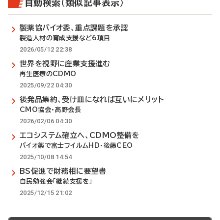
自動検索（類似記事表示）
製薬協バイオ委、重点課題を承認
製造人材の育成支援など6項目
2026/05/12 22:38
世界を視野に産業支援進む
再生医療のCDMO
2025/09/22 04:30
後発品集約、受け皿になれば互いにメリット
CMO協会・髙野会長
2026/02/06 04:30
エコシステム確立へ、CDMO整備を
バイオ薬で富士フイルムHD・後藤CEO
2025/10/08 14:54
BS促進で財務相に要望書
自民勉強会「継続支援を」
2025/12/15 21:02