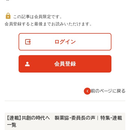
この記事は会員限定です。
非
会員登録すると最後までお読みいただけます。
会
員
の
ログイン
閲
覧
制
限
会員登録
に
つ
い
て
前のページに戻る
【連載】共創の時代へ 製薬協・委員長の声 | 特集・連載
一覧