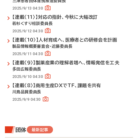
三澤患者団体連携推進委員長
2025/9/13 04:30
【連載〈11〉】対応の指針、今秋に大幅改訂
若杉くすり相談委員長
2025/9/12 04:30
【連載〈10〉】人材育成へ、医療者との研修会を計画
製品情報概要審査会・近藤委員長
2025/9/11 04:30
【連載〈9〉】製薬産業の理解者増へ、情報発信を工夫
多田広報委員長
2025/9/10 04:30
【連載〈8〉】商用生産DXでTF、課題を共有
川島品質委員長
2025/9/9 04:30
団体
最新記事