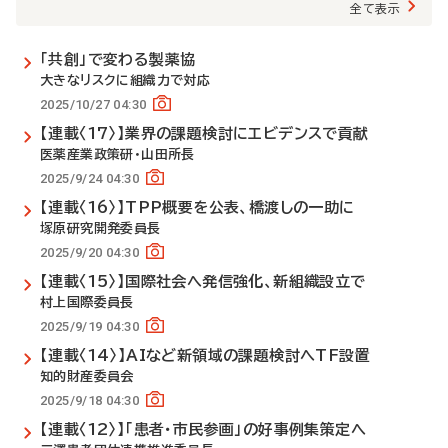
全て表示
「共創」で変わる製薬協
大きなリスクに組織力で対応
2025/10/27 04:30
【連載〈17〉】業界の課題検討にエビデンスで貢献
医薬産業政策研・山田所長
2025/9/24 04:30
【連載〈16〉】TPP概要を公表、橋渡しの一助に
塚原研究開発委員長
2025/9/20 04:30
【連載〈15〉】国際社会へ発信強化、新組織設立で
村上国際委員長
2025/9/19 04:30
【連載〈14〉】AIなど新領域の課題検討へTF設置
知的財産委員会
2025/9/18 04:30
【連載〈12〉】「患者・市民参画」の好事例集策定へ