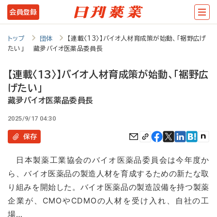
メ
会員登録
イ
ン
トップ
団体
【連載〈13〉】バイオ人材育成策が始動、「裾野広げ
たい」 藏夛バイオ医薬品委員長
コ
ン
【連載〈13〉】バイオ人材育成策が始動、「裾野広
テ
げたい」
ン
藏夛バイオ医薬品委員長
ツ
2025/9/17 04:30
に
保存
移
日本製薬工業協会のバイオ医薬品委員会は今年度か
動
ら、バイオ医薬品の製造人材を育成するための新たな取
り組みを開始した。バイオ医薬品の製造設備を持つ製薬
企業が、CMOやCDMOの人材を受け入れ、自社の工
場…