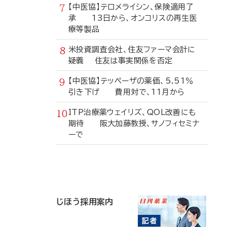
【中医協】テロメライシン、保険適用了
承 13日から、オンコリスの再生医
療等製品
米投資調査会社、住友ファーマ会計に
疑義 住友は事実関係を否定
【中医協】テッペーザの薬価、5.51％
引き下げ 費用対で、11月から
ITP治療薬ウェイリズ、QOL改善にも
期待 阪大加藤教授、サノフィセミナ
ーで
寄
稿
じほう採用案内