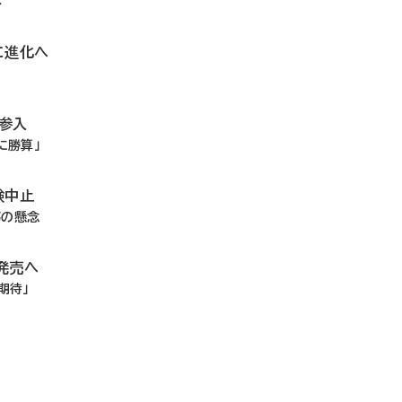
体
に進化へ
参入
に勝算」
験中止
瘍の懸念
発売へ
期待」