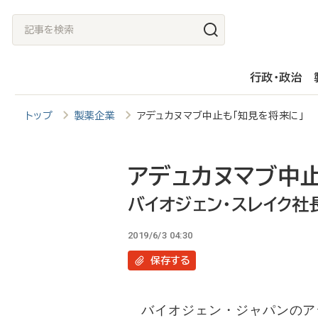
メ
記
イ
事
ン
を
行政・政治
コ
検
ン
索
トップ
製薬企業
アデュカヌマブ中止も「知見を将来に」 
テ
ン
ツ
アデュカヌマブ中止
に
バイオジェン・スレイク社
移
2019/6/3 04:30
動
保存
する
バイオジェン・ジャパンのアジ