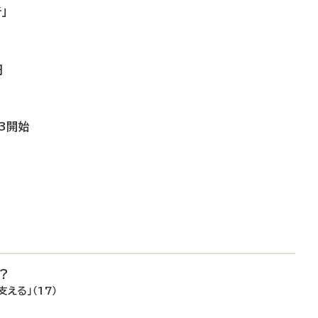
」
円
3開始
？
える」（17）