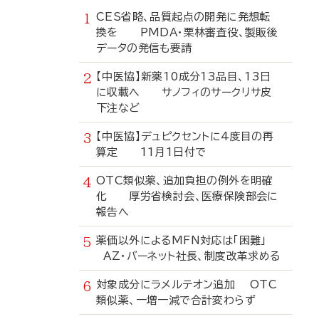
CES省略、品質起点の開発に発想転
換を PMDA・栗林審査役、製販後
データの発信も要請
【中医協】新薬10成分13品目、13日
に収載へ サノフィのサークリサ皮
下注など
【中医協】デュピクセントに4度目の再
算定 11月1日付で
OTC類似薬、追加負担の例外を明確
化 厚労省検討会、医療保険部会に
報告へ
薬価以外によるMFN対応は「困難」
AZ・バーネット社長、制度改革求める
対象成分にラメルテオン追加 OTC
類似薬、一増一減で合計変わらず