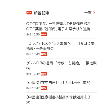
一覧
新着記事
OTC医薬品、一元管理へDB整備を提言
OTC薬協・磯部氏、電子お薬手帳と連携
8/6 10:50
「ビラノア」のスイッチ審議へ 19日に要
指導・一般薬部会
8/6 10:49
ゲノムDBの運用、「今秋にも開始」 推進機
構
8/6 10:49
【中医協】在宅自己注に「キネレット」追加
8/6 10:47
【中医協】医療機器3製品の保険適用を了
承