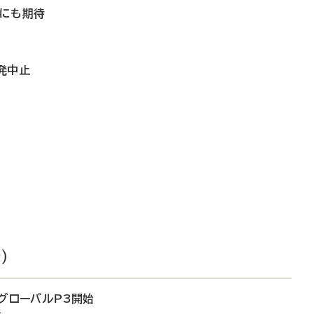
善にも期待
発中止
）
のグローバルP3開始