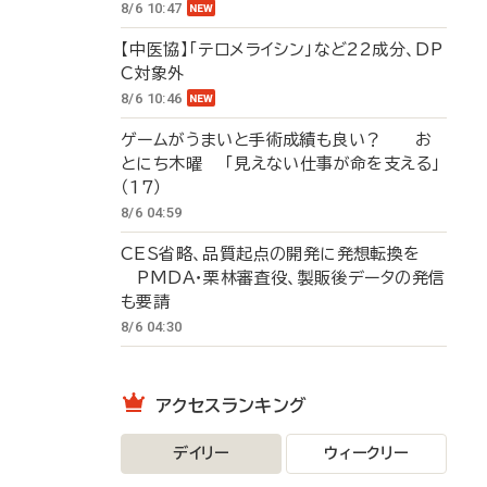
8/6 10:47
【中医協】「テロメライシン」など22成分、DP
C対象外
8/6 10:46
ゲームがうまいと手術成績も良い？ お
とにち木曜 「見えない仕事が命を支える」
（17）
8/6 04:59
CES省略、品質起点の開発に発想転換を
PMDA・栗林審査役、製販後データの発信
も要請
8/6 04:30
アクセスランキング
デイリー
ウィークリー