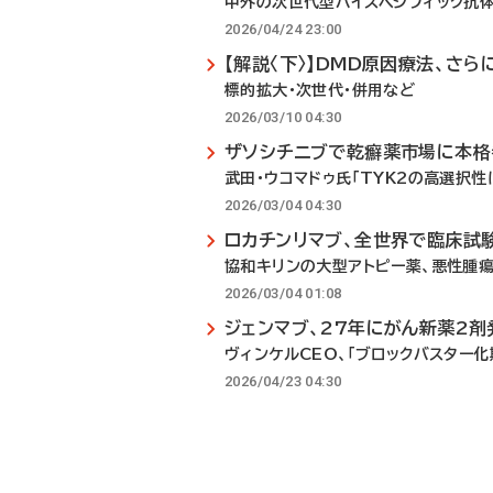
中外の次世代型バイスペシフィック抗
2026/04/24 23:00
【解説〈下〉】DMD原因療法、さら
標的拡大・次世代・併用など
2026/03/10 04:30
ザソシチニブで乾癬薬市場に本格
武田・ウコマドゥ氏「TYK2の高選択性
2026/03/04 04:30
ロカチンリマブ、全世界で臨床試
協和キリンの大型アトピー薬、悪性腫
2026/03/04 01:08
ジェンマブ、27年にがん新薬2剤
ヴィンケルCEO、「ブロックバスター化
2026/04/23 04:30