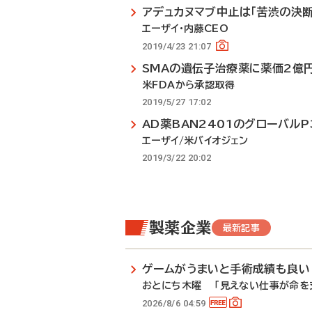
アデュカヌマブ中止は「苦渋の決断
エーザイ・内藤CEO
2019/4/23 21:07
SMAの遺伝子治療薬に薬価2億
米FDAから承認取得
2019/5/27 17:02
AD薬BAN2401のグローバルP
エーザイ/米バイオジェン
2019/3/22 20:02
製薬企業
最新記事
ゲームがうまいと手術成績も良い
おとにち木曜 「見えない仕事が命を支
2026/8/6 04:59