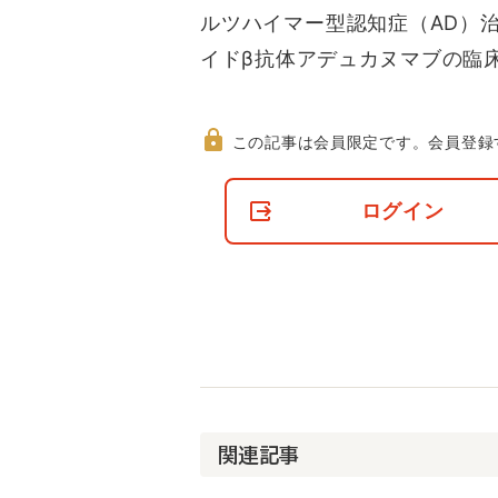
ルツハイマー型認知症（AD）
イドβ抗体アデュカヌマブの臨
この記事は会員限定です。
会員登録
非
会
ログイン
員
の
閲
覧
制
限
に
つ
い
て
関連記事