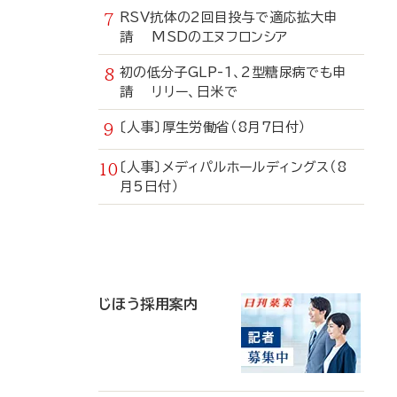
RSV抗体の2回目投与で適応拡大申
請 MSDのエヌフロンシア
初の低分子GLP-1、2型糖尿病でも申
請 リリー、日米で
〔人事〕厚生労働省（8月7日付）
〔人事〕メディパルホールディングス（8
月5日付）
寄
稿
じほう採用案内