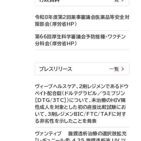
令和8年度第2回薬事審議会医薬品等安全対
策部会（厚労省HP）
第66回厚生科学審議会予防接種・ワクチン
分科会（厚労省HP）
プレスリリース
一覧
ヴィーブヘルスケア、2剤レジメンであるドウ
ベイト配合錠（ドルテグラビル／ラミブジン
［DTG/3TC］）について、未治療のHIV陽
性成人を対象とした初の直接比較試験にお
いて、3剤レジメンBIC/FTC/TAFに対す
る非劣性を示したことを発表
ヴァンティブ 腹膜透析治療の選択肢拡充
「レギュニール® 4.25 腹膜透析液 UV ツ