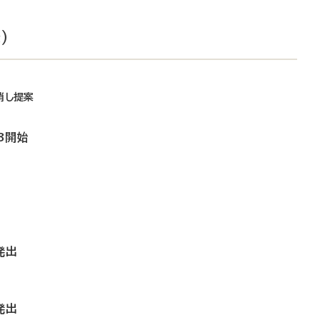
）
消し提案
3開始
発出
発出