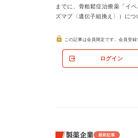
までに、骨粗鬆症治療薬「イベ
ズマブ〈遺伝子組換え〉）につ
この記事は会員限定です。
会員登録
非
会
ログイン
員
の
閲
覧
制
限
に
つ
い
て
製薬企業
最新記事