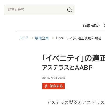
メ
記
イ
事
ン
を
行政・政治
コ
検
ン
索
トップ
製薬企業
「イベニティ」の適正使用を喚起 
テ
ン
ツ
「イベニティ」の適
に
アステラスとAABP
移
2019/7/24 20:43
動
保存
する
アステラス製薬とアステラス・