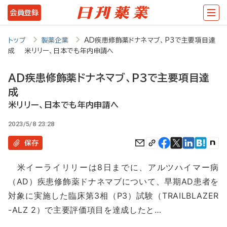
メ
会員登録
イ
ン
トップ
製薬企業
AD疾患修飾薬ドナネマブ、P3で主要項目達
成 米リリー、日本でも年内申請へ
コ
ン
AD疾患修飾薬ドナネマブ、P3で主要項目達
テ
成
ン
米リリー、日本でも年内申請へ
ツ
2023/5/8 23:28
に
保存
移
米イーライリリーは8日までに、アルツハイマー病
動
（AD）疾患修飾薬ドナネマブについて、早期AD患者を
対象に実施した臨床第3相（P3）試験（TRAILBLAZER
-ALZ 2）で主要評価項目を達成したと…