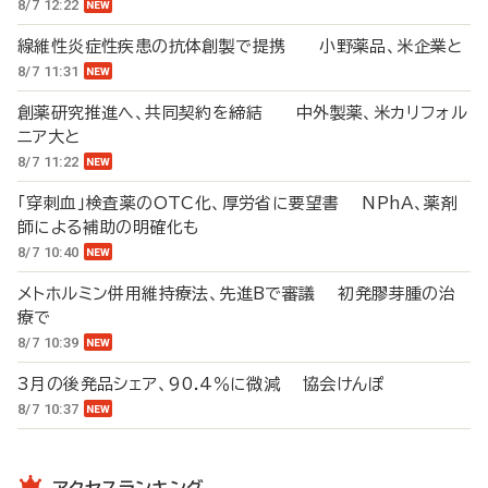
8/7 12:22
線維性炎症性疾患の抗体創製で提携 小野薬品、米企業と
8/7 11:31
創薬研究推進へ、共同契約を締結 中外製薬、米カリフォル
ニア大と
8/7 11:22
「穿刺血」検査薬のOTC化、厚労省に要望書 NPhA、薬剤
師による補助の明確化も
8/7 10:40
メトホルミン併用維持療法、先進Bで審議 初発膠芽腫の治
療で
8/7 10:39
3月の後発品シェア、90.4％に微減 協会けんぽ
8/7 10:37