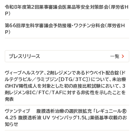
令和8年度第2回薬事審議会医薬品等安全対策部会（厚労省H
P）
第66回厚生科学審議会予防接種・ワクチン分科会（厚労省H
P）
プレスリリース
一覧
ヴィーブヘルスケア、2剤レジメンであるドウベイト配合錠（ド
ルテグラビル／ラミブジン［DTG/3TC］）について、未治療
のHIV陽性成人を対象とした初の直接比較試験において、3
剤レジメンBIC/FTC/TAFに対する非劣性を示したことを
発表
ヴァンティブ 腹膜透析治療の選択肢拡充 「レギュニール®
4.25 腹膜透析液 UV ツインバッグ1.5L」薬価基準収載のお
知らせ