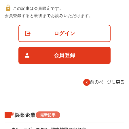
この記事は会員限定です。
非
会員登録すると最後までお読みいただけます。
会
員
の
ログイン
閲
覧
制
限
会員登録
に
つ
い
て
前のページに戻る
製薬企業
最新記事