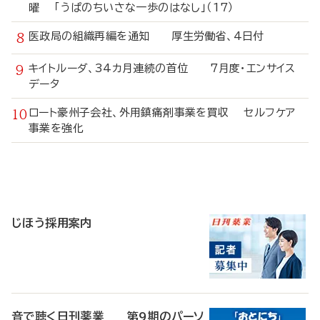
曜 「うぱのちいさな一歩のはなし」（17）
医政局の組織再編を通知 厚生労働省、4日付
キイトルーダ、34カ月連続の首位 7月度・エンサイス
データ
ロート豪州子会社、外用鎮痛剤事業を買収 セルフケア
事業を強化
寄
稿
じほう採用案内
音で聴く日刊薬業 第9期のパーソ