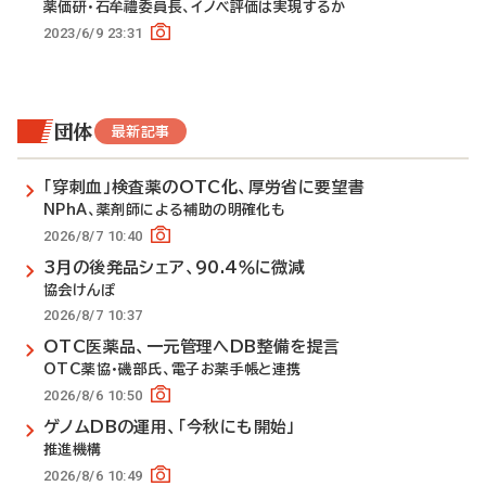
薬価研・石牟禮委員長、イノベ評価は実現するか
2023/6/9 23:31
団体
最新記事
「穿刺血」検査薬のOTC化、厚労省に要望書
NPhA、薬剤師による補助の明確化も
2026/8/7 10:40
3月の後発品シェア、90.4％に微減
協会けんぽ
2026/8/7 10:37
OTC医薬品、一元管理へDB整備を提言
OTC薬協・磯部氏、電子お薬手帳と連携
2026/8/6 10:50
ゲノムDBの運用、「今秋にも開始」
推進機構
2026/8/6 10:49