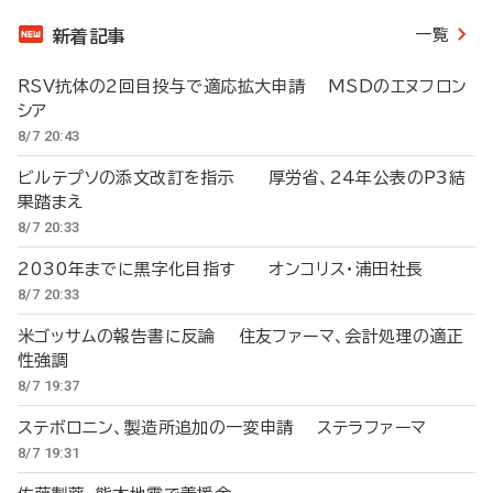
一覧
新着記事
RSV抗体の2回目投与で適応拡大申請 MSDのエヌフロン
シア
8/7 20:43
ビルテプソの添文改訂を指示 厚労省、24年公表のP3結
果踏まえ
8/7 20:33
2030年までに黒字化目指す オンコリス・浦田社長
8/7 20:33
米ゴッサムの報告書に反論 住友ファーマ、会計処理の適正
性強調
8/7 19:37
ステボロニン、製造所追加の一変申請 ステラファーマ
8/7 19:31