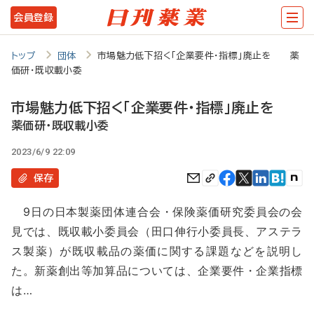
メ
会員登録
イ
ン
トップ
団体
市場魅力低下招く「企業要件・指標」廃止を 薬
価研・既収載小委
コ
ン
市場魅力低下招く「企業要件・指標」廃止を
テ
薬価研・既収載小委
ン
2023/6/9 22:09
ツ
保存
に
9日の日本製薬団体連合会・保険薬価研究委員会の会
移
見では、既収載小委員会（田口伸行小委員長、アステラ
動
ス製薬）が既収載品の薬価に関する課題などを説明し
た。新薬創出等加算品については、企業要件・企業指標
は…