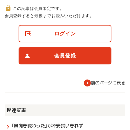
この記事は会員限定です。
非
会員登録すると最後までお読みいただけます。
会
員
の
ログイン
閲
覧
制
限
会員登録
に
つ
い
て
前のページに戻る
関連記事
「風向き変わった」が不安拭いきれず