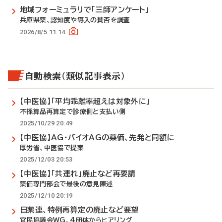
地域フォーミュラリで「三師アンケート」
兵庫県薬、認知度や導入の賛否を調査
2026/8/5 11:14
自動検索（類似記事表示）
【中医協】「平均乖離率超えは対象外に」
不採算品再算定で診療側と支払い側
2025/10/29 20:49
【中医協】AG・バイオAGの薬価、先発と同額に
厚労省、中医協で提案
2025/12/03 20:53
【中医協】「共連れ」廃止など再要請
薬価専門部会で最後の意見陳述
2025/12/10 20:19
日薬連、特例再算定の廃止など要望
官民協議会WG、4団体からヒアリング