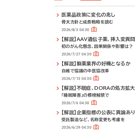
医薬品政策に変化の兆し
骨太方針と成長戦略を読む
2026/8/3 04:30
【解説】AAV遺伝子薬、挿入変異
初のがん化懸念、因果関係や影響は？
2026/7/27 04:30
【解説】製薬業界の好機となるか
自維で協議の中医協改革
2026/7/13 04:30
【解説】不眠症、DORAの処方拡
「睡眠障害」の標榜解禁で
2026/7/6 04:30
【解説】企業指標の公表に異論あ
受託製造など、名称変更も考慮を
2026/6/29 04:30