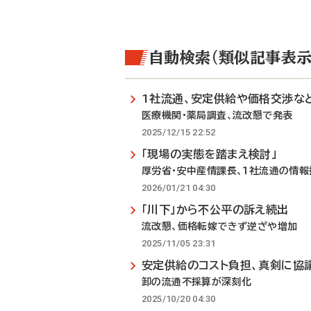
自動検索（類似記事表示
1社流通、安定供給や価格交渉な
医療機関・薬局調査、流改懇で発表
2025/12/15 22:52
「現場の実態を踏まえ検討」
厚労省・安中産情課長、1社流通の情報
2026/01/21 04:30
「川下」から不公平の訴え続出
流改懇、価格転嫁できず逆ざや増加
2025/11/05 23:31
安定供給のコスト負担、真剣に協
卸の流通不採算が深刻化
2025/10/20 04:30