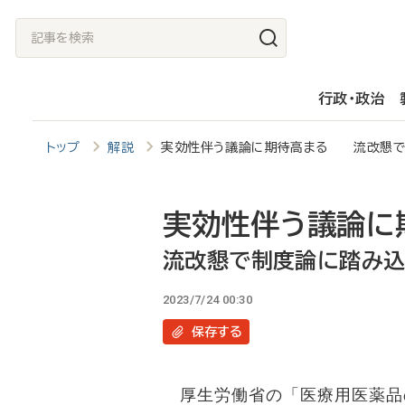
メ
記
イ
事
ン
を
行政・政治
コ
検
ン
索
トップ
解説
実効性伴う議論に期待高まる 流改懇で
テ
ン
ツ
実効性伴う議論に
に
流改懇で制度論に踏み
移
2023/7/24 00:30
動
保存
する
厚生労働省の「医療用医薬品