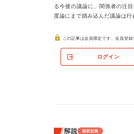
る今後の議論に、関係者の注目
度論にまで踏み込んだ議論は行
この記事は会員限定です。
会員登録
非
会
ログイン
員
の
閲
覧
制
限
に
つ
い
て
解説
最新記事