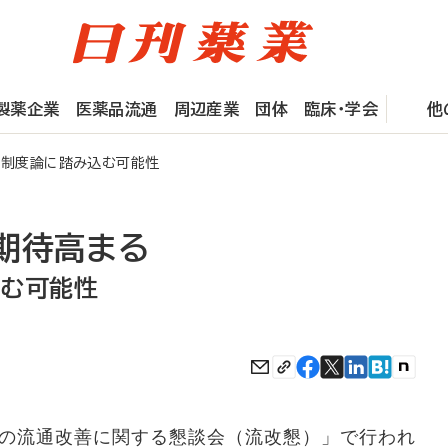
製薬企業
医薬品流通
周辺産業
団体
臨床・学会
他
制度論に踏み込む可能性
期待高まる
込む可能性
の流通改善に関する懇談会（流改懇）」で行われ