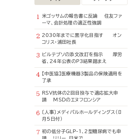
米ゴッサムの報告書に反論 住友ファ
ーマ、会計処理の適正性強調
2030年までに黒字化目指す オン
コリス・浦田社長
ビルテプソの添文改訂を指示 厚労
省、24年公表のP3結果踏まえ
【中医協】医療機器3製品の保険適用を
了承
RSV抗体の2回目投与で適応拡大申
請 MSDのエヌフロンシア
〔人事〕メディパルホールディングス（8
月5日付）
初の低分子GLP-1、2型糖尿病でも申
請 リリー、日米で