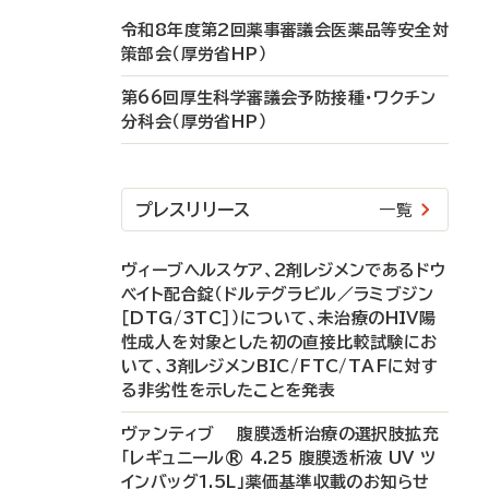
令和8年度第2回薬事審議会医薬品等安全対
策部会（厚労省HP）
第66回厚生科学審議会予防接種・ワクチン
分科会（厚労省HP）
プレスリリース
一覧
ヴィーブヘルスケア、2剤レジメンであるドウ
ベイト配合錠（ドルテグラビル／ラミブジン
［DTG/3TC］）について、未治療のHIV陽
性成人を対象とした初の直接比較試験にお
いて、3剤レジメンBIC/FTC/TAFに対す
る非劣性を示したことを発表
ヴァンティブ 腹膜透析治療の選択肢拡充
「レギュニール® 4.25 腹膜透析液 UV ツ
インバッグ1.5L」薬価基準収載のお知らせ