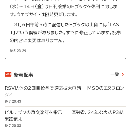
（水）～14日（金）は日刊薬業のEブックを休刊に致しま
す。ウェブサイトは随時更新します。
8月6日午前5時に配信したEブックの上段には「LAS
T」という誤植がありました。すでに修正しています。記事
の内容に変更はありません。
8/5 23:29
一覧
新着記事
RSV抗体の2回目投与で適応拡大申請 MSDのエヌフロン
シア
8/7 20:43
ビルテプソの添文改訂を指示 厚労省、24年公表のP3結
果踏まえ
8/7 20:33