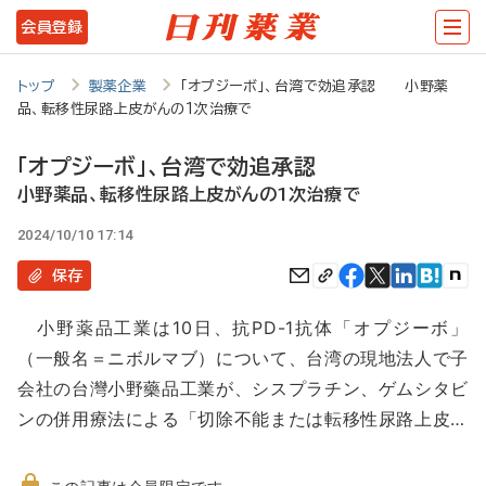
メ
会員登録
イ
ン
トップ
製薬企業
「オプジーボ」、台湾で効追承認 小野薬
品、転移性尿路上皮がんの1次治療で
コ
ン
「オプジーボ」、台湾で効追承認
テ
小野薬品、転移性尿路上皮がんの1次治療で
ン
2024/10/10 17:14
ツ
保存
に
小野薬品工業は10日、抗PD-1抗体「オプジーボ」
移
（一般名＝ニボルマブ）について、台湾の現地法人で子
動
会社の台灣小野藥品工業が、シスプラチン、ゲムシタビ
ンの併用療法による「切除不能または転移性尿路上皮…