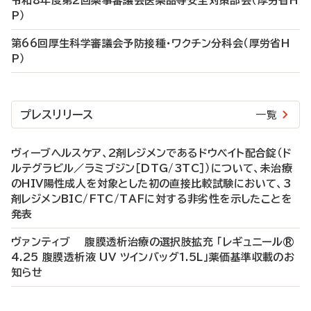
令和8年度第2回薬事審議会医薬品等安全対策部会（厚労省H
P）
第66回厚生科学審議会予防接種・ワクチン分科会（厚労省H
P）
プレスリリース
一覧
ヴィーブヘルスケア、2剤レジメンであるドウベイト配合錠（ド
ルテグラビル／ラミブジン［DTG/3TC］）について、未治療
のHIV陽性成人を対象とした初の直接比較試験において、3
剤レジメンBIC/FTC/TAFに対する非劣性を示したことを
発表
ヴァンティブ 腹膜透析治療の選択肢拡充 「レギュニール®
4.25 腹膜透析液 UV ツインバッグ1.5L」薬価基準収載のお
知らせ