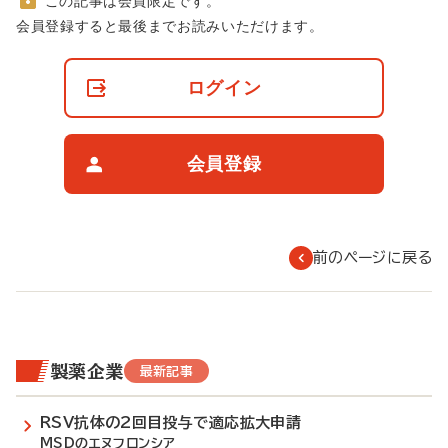
この記事は会員限定です。
非
会員登録すると最後までお読みいただけます。
会
員
の
ログイン
閲
覧
制
限
会員登録
に
つ
い
て
前のページに戻る
製薬企業
最新記事
RSV抗体の2回目投与で適応拡大申請
MSDのエヌフロンシア