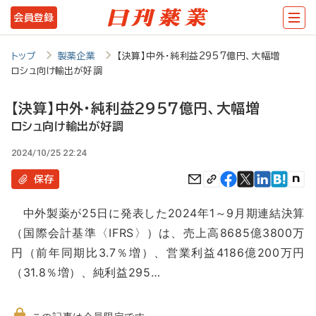
メ
会員登録
イ
ン
トップ
製薬企業
【決算】中外・純利益2957億円、大幅増
ロシュ向け輸出が好調
コ
ン
【決算】中外・純利益2957億円、大幅増
テ
ロシュ向け輸出が好調
ン
2024/10/25 22:24
ツ
保存
に
中外製薬が25日に発表した2024年1～9月期連結決算
移
（国際会計基準〈IFRS〉）は、売上高8685億3800万
動
円（前年同期比3.7％増）、営業利益4186億200万円
（31.8％増）、純利益295…