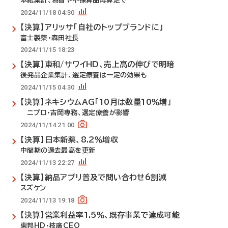
本紙集計、為替や不採算品再算定で
2024/11/18 04:30
【決算】アリッサ「自社のトップブランドに」
富士製薬・森田社長
2024/11/15 18:23
【決算】東和/サワイHD、売上高の伸びで明暗
後発品企業集計、選定療養は一定の効果も
2024/11/15 04:30
【決算】ネキシウムAG「10月は数量10％増」
ニプロ・吉岡専務、選定療養が影響
2024/11/14 21:00
【決算】日本新薬、8.2％増収
中間期の過去最高を更新
2024/11/13 22:27
【決算】納品アプリ普及で問い合わせ6割減
スズケン
2024/11/13 19:18
【決算】営業利益率1.5％、既存事業で達成可能
東邦HD・枝廣CEO