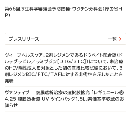
第66回厚生科学審議会予防接種・ワクチン分科会（厚労省H
P）
プレスリリース
一覧
ヴィーブヘルスケア、2剤レジメンであるドウベイト配合錠（ド
ルテグラビル／ラミブジン［DTG/3TC］）について、未治療
のHIV陽性成人を対象とした初の直接比較試験において、3
剤レジメンBIC/FTC/TAFに対する非劣性を示したことを
発表
ヴァンティブ 腹膜透析治療の選択肢拡充 「レギュニール®
4.25 腹膜透析液 UV ツインバッグ1.5L」薬価基準収載のお
知らせ
P