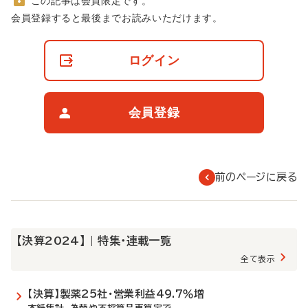
この記事は会員限定です。
非
会員登録すると最後までお読みいただけます。
会
員
の
ログイン
閲
覧
制
限
会員登録
に
つ
い
て
前のページに戻る
【決算2024】 | 特集・連載一覧
全て表示
【決算】製薬25社・営業利益49.7％増