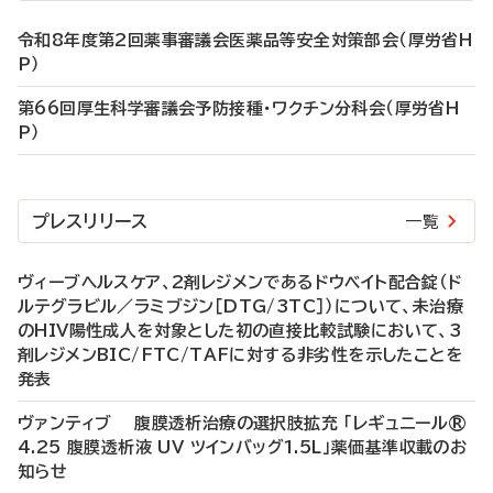
令和8年度第2回薬事審議会医薬品等安全対策部会（厚労省H
P）
第66回厚生科学審議会予防接種・ワクチン分科会（厚労省H
P）
プレスリリース
一覧
ヴィーブヘルスケア、2剤レジメンであるドウベイト配合錠（ド
ルテグラビル／ラミブジン［DTG/3TC］）について、未治療
のHIV陽性成人を対象とした初の直接比較試験において、3
剤レジメンBIC/FTC/TAFに対する非劣性を示したことを
発表
ヴァンティブ 腹膜透析治療の選択肢拡充 「レギュニール®
4.25 腹膜透析液 UV ツインバッグ1.5L」薬価基準収載のお
知らせ