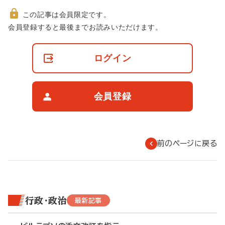
この記事は会員限定です。
非
会員登録すると最後までお読みいただけます。
会
員
の
ログイン
閲
覧
制
限
会員登録
に
つ
い
て
前のページに戻る
行政・政治
最新記事