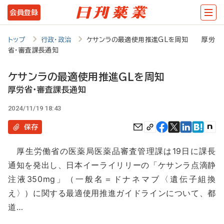
メ
会員登録
イ
ン
トップ
行政・政治
ケサンラの最適使用推進GLを周知 厚労
省・審査課長通知
コ
ン
ケサンラの最適使用推進GLを周知
テ
厚労省・審査課長通知
ン
2024/11/19 18:43
ツ
保存
に
厚生労働省の医薬局医薬品審査管理課は19日に課長
移
通知を発出し、日本イーライリリーの「ケサンラ点滴静
動
注液350mg」（一般名＝ドナネマブ〈遺伝子組換
え〉）に関する最適使用推進ガイドラインについて、都
道…