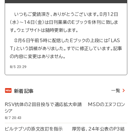
いつもご愛読頂き、ありがとうございます。8月12日
（水）～14日（金）は日刊薬業のEブックを休刊に致しま
す。ウェブサイトは随時更新します。
8月6日午前5時に配信したEブックの上段には「LAS
T」という誤植がありました。すでに修正しています。記事
の内容に変更はありません。
8/5 23:29
一覧
新着記事
RSV抗体の2回目投与で適応拡大申請 MSDのエヌフロン
シア
8/7 20:43
ビルテプソの添文改訂を指示 厚労省、24年公表のP3結