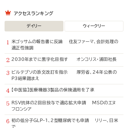
アクセスランキング
デイリー
ウィークリー
米ゴッサムの報告書に反論 住友ファーマ、会計処理の
適正性強調
2030年までに黒字化目指す オンコリス・浦田社長
ビルテプソの添文改訂を指示 厚労省、24年公表の
P3結果踏まえ
【中医協】医療機器3製品の保険適用を了承
RSV抗体の2回目投与で適応拡大申請 MSDのエヌ
フロンシア
初の低分子GLP-1、2型糖尿病でも申請 リリー、日米
で