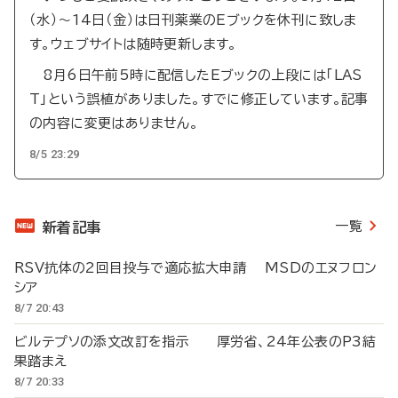
（水）～14日（金）は日刊薬業のEブックを休刊に致しま
す。ウェブサイトは随時更新します。
8月6日午前5時に配信したEブックの上段には「LAS
T」という誤植がありました。すでに修正しています。記事
の内容に変更はありません。
8/5 23:29
一覧
新着記事
RSV抗体の2回目投与で適応拡大申請 MSDのエヌフロン
シア
8/7 20:43
ビルテプソの添文改訂を指示 厚労省、24年公表のP3結
果踏まえ
8/7 20:33