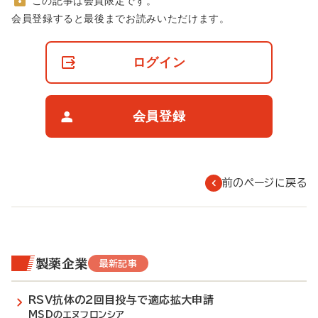
この記事は会員限定です。
非
会員登録すると最後までお読みいただけます。
会
員
の
ログイン
閲
覧
制
限
会員登録
に
つ
い
て
前のページに戻る
製薬企業
最新記事
RSV抗体の2回目投与で適応拡大申請
MSDのエヌフロンシア