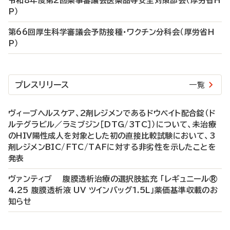
令和8年度第2回薬事審議会医薬品等安全対策部会（厚労省H
P）
第66回厚生科学審議会予防接種・ワクチン分科会（厚労省H
P）
プレスリリース
一覧
ヴィーブヘルスケア、2剤レジメンであるドウベイト配合錠（ド
ルテグラビル／ラミブジン［DTG/3TC］）について、未治療
のHIV陽性成人を対象とした初の直接比較試験において、3
剤レジメンBIC/FTC/TAFに対する非劣性を示したことを
発表
ヴァンティブ 腹膜透析治療の選択肢拡充 「レギュニール®
4.25 腹膜透析液 UV ツインバッグ1.5L」薬価基準収載のお
知らせ