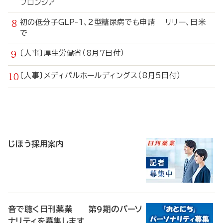
フロンシア
初の低分子GLP-1、2型糖尿病でも申請 リリー、日米
で
〔人事〕厚生労働省（8月7日付）
〔人事〕メディパルホールディングス（8月5日付）
寄
稿
じほう採用案内
音で聴く日刊薬業 第9期のパーソ
ナリティを募集します