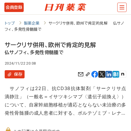
メ
会員登録
イ
ン
トップ
製薬企業
サークリサ併用、欧州で肯定的見解 仏サノ
フィ、多発性骨髄腫で
コ
ン
サークリサ併用、欧州で肯定的見解
テ
仏サノフィ、多発性骨髄腫で
ン
2024/11/22 20:08
ツ
保存
に
サノフィは22日、抗CD38抗体製剤「サークリサ点
移
滴静注」（一般名＝イサツキシマブ〈遺伝子組換え〉）
動
について、自家幹細胞移植が適応とならない未治療の多
発性骨髄腫の成人患者に対する、ボルテゾミブ・レナ…