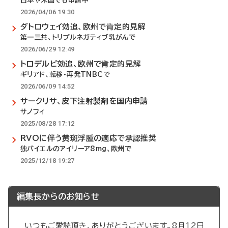
日本や米国でも申請中
2026/04/06 19:30
ダトロウェイ効追、欧州で肯定的見解
第一三共、トリプルネガティブ乳がんで
2026/06/29 12:49
トロデルビ効追、欧州で肯定的見解
ギリアド、転移・再発TNBCで
2026/06/09 14:52
サークリサ、皮下注射製剤を国内申請
サノフィ
2025/08/28 17:12
RVOに伴う黄斑浮腫の適応で承認推奨
独バイエルのアイリーア8mg、欧州で
2025/12/18 19:27
編集長からのお知らせ
いつもご愛読頂き、ありがとうございます。8月12日