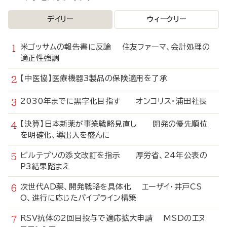
デイリー
ウィークリー
米ゴッサムの報告書に反論 住友ファーマ、会計処理の
適正性強調
【中医協】医療機器3製品の保険適用を了承
2030年までに黒字化目指す オンコリス・浦田社長
【決算】日本新薬が事業戦略見直し 開発の優先順位
を明確化、導出入を盛んに
ビルテプソの添文改訂を指示 厚労省、24年公表の
P3結果踏まえ
次世代AD薬、開発戦略を具体化 エーザイ・井戸CS
O、進行に応じたパイプライン構築
RSV抗体の2回目投与で適応拡大申請 MSDのエヌ