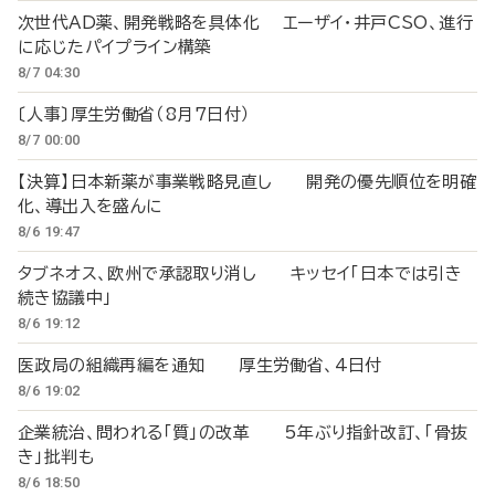
次世代AD薬、開発戦略を具体化 エーザイ・井戸CSO、進行
に応じたパイプライン構築
8/7 04:30
〔人事〕厚生労働省（8月7日付）
8/7 00:00
【決算】日本新薬が事業戦略見直し 開発の優先順位を明確
化、導出入を盛んに
8/6 19:47
タブネオス、欧州で承認取り消し キッセイ「日本では引き
続き協議中」
8/6 19:12
医政局の組織再編を通知 厚生労働省、4日付
8/6 19:02
企業統治、問われる「質」の改革 5年ぶり指針改訂、「骨抜
き」批判も
8/6 18:50