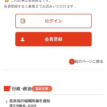
この記事は会員限定です。
非
会員登録すると最後までお読みいただけます。
会
員
の
ログイン
閲
覧
制
限
会員登録
に
つ
い
て
前のページに戻る
行政・政治
最新記事
医政局の組織再編を通知
厚生労働省、4日付