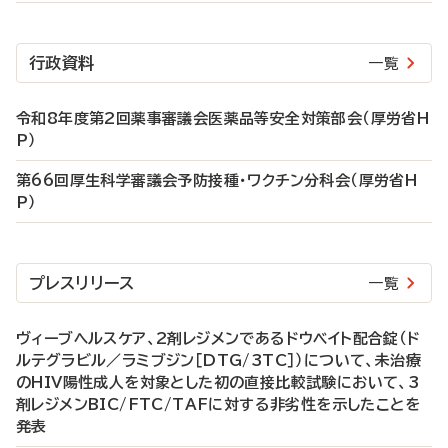
行政資料
一覧
令和8年度第2回薬事審議会医薬品等安全対策部会（厚労省H
P）
第66回厚生科学審議会予防接種・ワクチン分科会（厚労省H
P）
プレスリリース
一覧
ヴィーブヘルスケア、2剤レジメンであるドウベイト配合錠（ド
ルテグラビル／ラミブジン［DTG/3TC］）について、未治療
のHIV陽性成人を対象とした初の直接比較試験において、3
剤レジメンBIC/FTC/TAFに対する非劣性を示したことを
発表