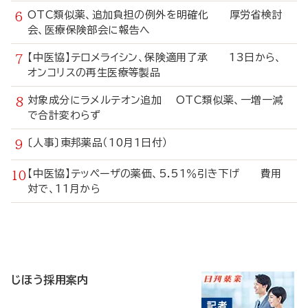
OTC類似薬、追加負担の例外を明確化 厚労省検討
会、医療保険部会に報告へ
【中医協】テロメライシン、保険適用了承 13日から、
オンコリスの再生医療等製品
対象成分にラメルテオン追加 OTC類似薬、一増一減
で合計変わらず
〔人事〕東邦薬品（10月1日付）
【中医協】テッペーザの薬価、5.51％引き下げ 費用
対で、11月から
寄
稿
じほう採用案内