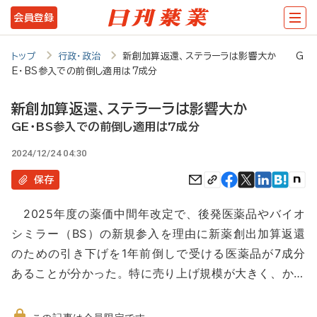
メ
会員登録
イ
ン
トップ
行政・政治
新創加算返還、ステラーラは影響大か G
E・BS参入での前倒し適用は7成分
コ
ン
新創加算返還、ステラーラは影響大か
テ
GE・BS参入での前倒し適用は7成分
ン
2024/12/24 04:30
ツ
保存
に
2025年度の薬価中間年改定で、後発医薬品やバイオ
移
シミラー（BS）の新規参入を理由に新薬創出加算返還
動
のための引き下げを1年前倒しで受ける医薬品が7成分
あることが分かった。特に売り上げ規模が大きく、か…