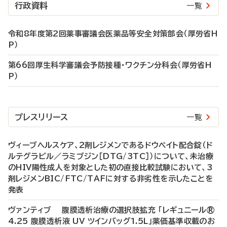
行政資料
一覧
令和8年度第2回薬事審議会医薬品等安全対策部会（厚労省H
P）
第66回厚生科学審議会予防接種・ワクチン分科会（厚労省H
P）
プレスリリース
一覧
ヴィーブヘルスケア、2剤レジメンであるドウベイト配合錠（ド
ルテグラビル／ラミブジン［DTG/3TC］）について、未治療
のHIV陽性成人を対象とした初の直接比較試験において、3
剤レジメンBIC/FTC/TAFに対する非劣性を示したことを
発表
ヴァンティブ 腹膜透析治療の選択肢拡充 「レギュニール®
4.25 腹膜透析液 UV ツインバッグ1.5L」薬価基準収載のお