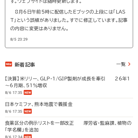
す。ウェブサイトは随時更新します。
8月6日午前5時に配信したEブックの上段には「LAS
T」という誤植がありました。すでに修正しています。記事
の内容に変更はありません。
8/5 23:29
一覧
新着記事
【決算】米リリー、GLP-1/GIP製剤が成長を牽引 26年1
～6月期、51％増収
8/6 17:35
日本ケミファ、熊本地震で義援金
8/6 17:35
食薬区分の例示リストを一部改正 厚労省・監麻課、植物の
「学名欄」を追加
8/6 17:34