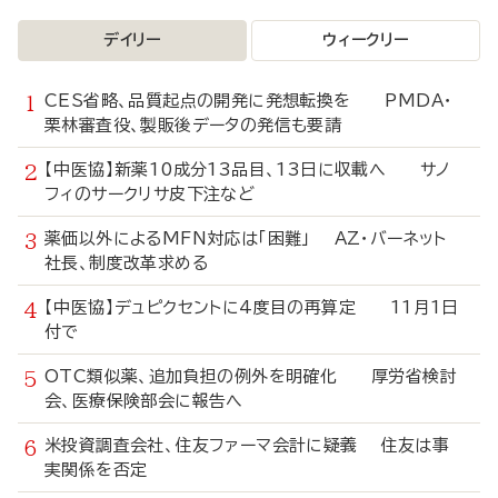
デイリー
ウィークリー
CES省略、品質起点の開発に発想転換を PMDA・
栗林審査役、製販後データの発信も要請
【中医協】新薬10成分13品目、13日に収載へ サノ
フィのサークリサ皮下注など
薬価以外によるMFN対応は「困難」 AZ・バーネット
社長、制度改革求める
【中医協】デュピクセントに4度目の再算定 11月1日
付で
OTC類似薬、追加負担の例外を明確化 厚労省検討
会、医療保険部会に報告へ
米投資調査会社、住友ファーマ会計に疑義 住友は事
実関係を否定