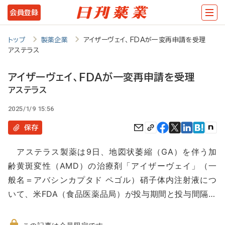
メ
会員登録
イ
ン
トップ
製薬企業
アイザーヴェイ、FDAが一変再申請を受理
アステラス
コ
ン
アイザーヴェイ、FDAが一変再申請を受理
テ
アステラス
ン
2025/1/9 15:56
ツ
保存
に
アステラス製薬は9日、地図状萎縮（GA）を伴う加
移
齢黄斑変性（AMD）の治療剤「アイザーヴェイ」（一
動
般名＝アバシンカプタド ペゴル）硝子体内注射液につ
いて、米FDA（食品医薬品局）が投与期間と投与間隔…