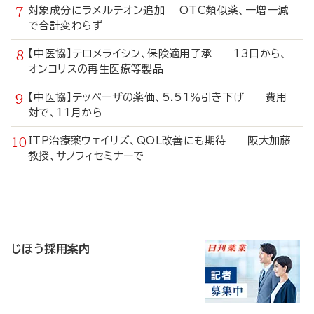
対象成分にラメルテオン追加 OTC類似薬、一増一減
で合計変わらず
【中医協】テロメライシン、保険適用了承 13日から、
オンコリスの再生医療等製品
【中医協】テッペーザの薬価、5.51％引き下げ 費用
対で、11月から
ITP治療薬ウェイリズ、QOL改善にも期待 阪大加藤
教授、サノフィセミナーで
寄
稿
じほう採用案内