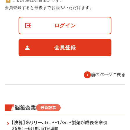
この記事は会員限定です。
非
会員登録すると最後までお読みいただけます。
会
員
の
ログイン
閲
覧
制
限
会員登録
に
つ
い
て
前のページに戻る
製薬企業
最新記事
【決算】米リリー、GLP-1/GIP製剤が成長を牽引
26年1～6月期、51％増収