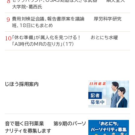
ゼップバウンド、OSAS効追は大きな武器 順天堂大
大学院・葛西氏
費用対検証会議、報告書原案を議論 厚労科学研究
班、18日にもまとめ
「休む準備」が属人化を見つける！ おとにち水曜
「AI時代のMRの在り方」（17）
寄
稿
じほう採用案内
音で聴く日刊薬業 第9期のパーソ
ナリティを募集します