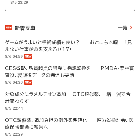
8/5 23:29
一覧
新着記事
ゲームがうまいと手術成績も良い？ おとにち木曜 「見
えない仕事が命を支える」（17）
8/6 04:59
CES省略、品質起点の開発に発想転換を PMDA・栗林審
査役、製販後データの発信も要請
8/6 04:30
対象成分にラメルテオン追加 OTC類似薬、一増一減で合
計変わらず
8/5 22:44
OTC類似薬、追加負担の例外を明確化 厚労省検討会、医
療保険部会に報告へ
8/5 22:29