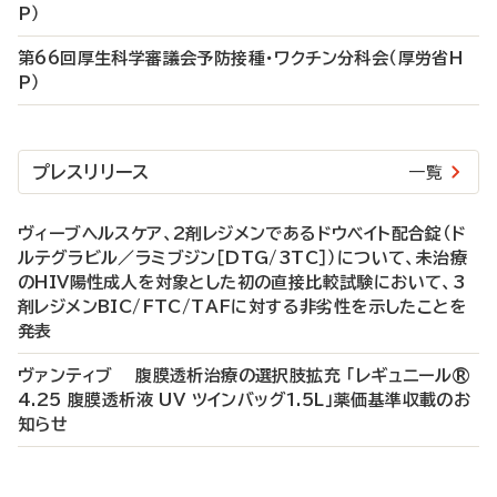
P）
第66回厚生科学審議会予防接種・ワクチン分科会（厚労省H
P）
プレスリリース
一覧
ヴィーブヘルスケア、2剤レジメンであるドウベイト配合錠（ド
ルテグラビル／ラミブジン［DTG/3TC］）について、未治療
のHIV陽性成人を対象とした初の直接比較試験において、3
剤レジメンBIC/FTC/TAFに対する非劣性を示したことを
発表
ヴァンティブ 腹膜透析治療の選択肢拡充 「レギュニール®
4.25 腹膜透析液 UV ツインバッグ1.5L」薬価基準収載のお
知らせ