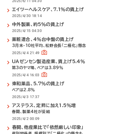
2025/6/11 04:30
エイツーヘルスケア、7.1％の賃上げ
2025/4/30 18:14
中外製薬、約5％の賃上げ
2025/4/15 04:30
薬粧連合、4％台中盤の賃上げ
3月末・10社平均、松野会長「二極化」懸念
2025/4/4 21:49
UAゼンセン製造産業、賃上げ5.4％
第3のヤマ場、ベアは3.89％
2025/4/4 16:03
東和薬品、5.7％の賃上げ
ベアは2.8％
2025/4/3 17:37
アステラス、定昇に加え1.5％増
春闘、製薬4社が妥結
2025/4/2 00:09
春闘、他産業比で「依然厳しい印象」
産別関係者、規模別で「二極化」の懸念も