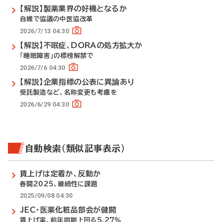
【解説】製薬業界の好機となるか
自維で協議の中医協改革
2026/7/13 04:30
【解説】不眠症、DORAの処方拡大か
「睡眠障害」の標榜解禁で
2026/7/6 04:30
【解説】企業指標の公表に異論あり
受託製造など、名称変更も考慮を
2026/6/29 04:30
自動検索（類似記事表示）
賃上げは定着か、反動か
春闘2025、継続性に課題
2025/09/08 04:30
JEC・医薬化粧品部会が健闘
賃上げ率、前年同期上回る5.27％