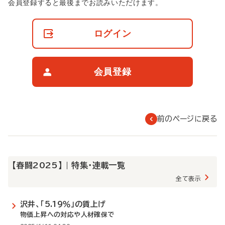
非
会員登録すると最後までお読みいただけます。
会
員
の
ログイン
閲
覧
制
限
会員登録
に
つ
い
て
前のページに戻る
【春闘2025】 | 特集・連載一覧
全て表示
沢井、「5.19％」の賃上げ
物価上昇への対応や人材確保で