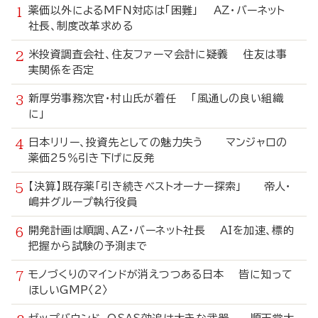
薬価以外によるMFN対応は「困難」 AZ・バーネット
社長、制度改革求める
米投資調査会社、住友ファーマ会計に疑義 住友は事
実関係を否定
新厚労事務次官・村山氏が着任 「風通しの良い組織
に」
日本リリー、投資先としての魅力失う マンジャロの
薬価25％引き下げに反発
【決算】既存薬「引き続きベストオーナー探索」 帝人・
嶋井グループ執行役員
開発計画は順調、AZ・バーネット社長 AIを加速、標的
把握から試験の予測まで
モノづくりのマインドが消えつつある日本 皆に知って
ほしいGMP〈2〉