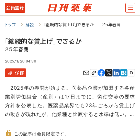
メ
会員登録
イ
ン
トップ
解説
「継続的な賃上げ」できるか 25年春闘
コ
「継続的な賃上げ」できるか
ン
25年春闘
テ
2025/1/20 04:30
ン
保存
ツ
に
2025年の春闘が始まる。医薬品企業が加盟する各産
移
業別労働組合（産別）は17日までに、労使交渉の要求
動
方針を公表した。医薬品業界でも23年ごろから賃上げ
の動きが現れたが、他業種と比較すると水準は低い。…
この記事は会員限定です。