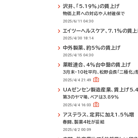
沢井、「5.19％」の賃上げ
物価上昇への対応や人材確保で
2025/6/11 04:30
エイツーヘルスケア、7.1％の賃上
2025/4/30 18:14
中外製薬、約5％の賃上げ
2025/4/15 04:30
薬粧連合、4％台中盤の賃上げ
3月末・10社平均、松野会長「二極化」
2025/4/4 21:49
UAゼンセン製造産業、賃上げ5.
第3のヤマ場、ベアは3.89％
2025/4/4 16:03
アステラス、定昇に加え1.5％増
春闘、製薬4社が妥結
2025/4/2 00:09