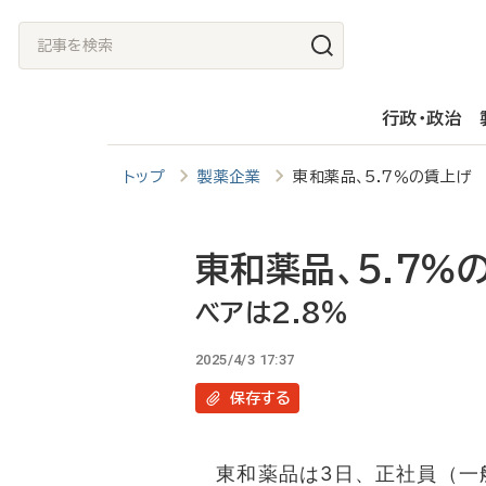
メ
記
イ
事
ン
を
行政・政治
コ
検
ン
索
トップ
製薬企業
東和薬品、5.7％の賃上げ
テ
ン
ツ
東和薬品、5.7％
に
ベアは2.8％
移
2025/4/3 17:37
動
保存
する
東和薬品は3日、正社員（一般