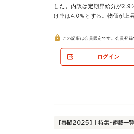
した。内訳は定期昇給分が2.9
げ率は4.0％とする。物価が上
この記事は会員限定です。
会員登録
非
会
ログイン
員
の
閲
覧
制
限
に
つ
い
て
【春闘2025】 | 特集・連載一