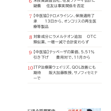
米投資調査会社、住友ファーマ会計に
疑義 住友は事実関係を否定
【中医協】テロメライシン、保険適用了
承 13日から、オンコリスの再生医
療等製品
対象成分にラメルテオン追加 OTC
類似薬、一増一減で合計変わらず
【中医協】テッペーザの薬価、5.51％
引き下げ 費用対で、11月から
ITP治療薬ウェイリズ、QOL改善にも
期待 阪大加藤教授、サノフィセミナ
ーで
寄
稿