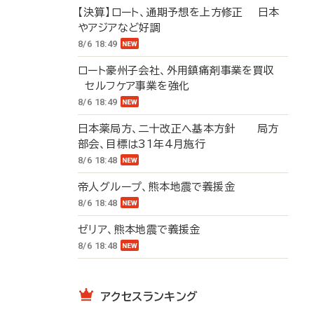
【決算】ロート、通期予想を上方修正 日本
やアジアなど好調
8/6 18:49
ロート豪州子会社、外用鎮痛剤事業を買収
セルフケア事業を強化
8/6 18:49
日本薬局方、二十改正へ基本方針 局方
部会、目標は31年4月施行
8/6 18:48
帝人グループ、熊本地震で義援金
8/6 18:48
ゼリア、熊本地震で義援金
8/6 18:48
アクセスランキング