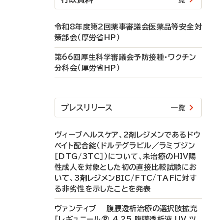
令和8年度第2回薬事審議会医薬品等安全対
策部会（厚労省HP）
第66回厚生科学審議会予防接種・ワクチン
分科会（厚労省HP）
プレスリリース
一覧
ヴィーブヘルスケア、2剤レジメンであるドウ
ベイト配合錠（ドルテグラビル／ラミブジン
［DTG/3TC］）について、未治療のHIV陽
性成人を対象とした初の直接比較試験にお
いて、3剤レジメンBIC/FTC/TAFに対す
る非劣性を示したことを発表
ヴァンティブ 腹膜透析治療の選択肢拡充
「レギュニール® 4.25 腹膜透析液 UV ツ