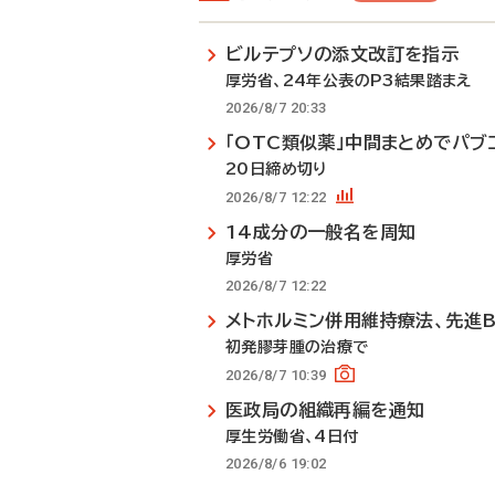
ビルテプソの添文改訂を指示
厚労省、24年公表のP3結果踏まえ
2026/8/7 20:33
「OTC類似薬」中間まとめでパブ
20日締め切り
2026/8/7 12:22
14成分の一般名を周知
厚労省
2026/8/7 12:22
メトホルミン併用維持療法、先進
初発膠芽腫の治療で
2026/8/7 10:39
医政局の組織再編を通知
厚生労働省、4日付
2026/8/6 19:02