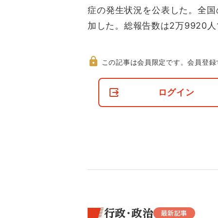
症の発生状況を公表した。全国の
加した。総報告数は2万9920
この記事は会員限定です。
会員登録
非
会
ログイン
員
の
閲
覧
制
限
に
つ
い
て
行政・政治
最新記事