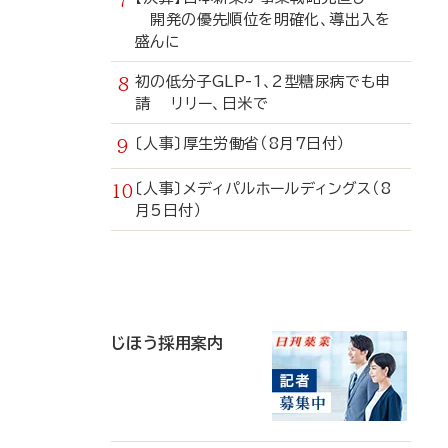
開発の優先順位を明確化、導出入を
盛んに
初の低分子GLP-1、2型糖尿病でも申
請 リリー、日米で
〔人事〕厚生労働省（8月7日付）
〔人事〕メディパルホールディングス（8
月5日付）
寄
稿
じほう採用案内