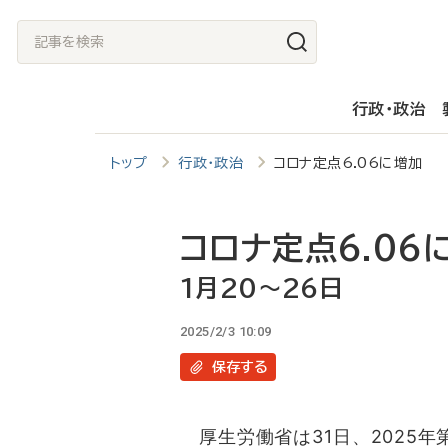
メ
記
イ
事
ン
を
行政・政治
コ
検
ン
索
トップ
行政・政治
コロナ定点6.06に増加 
テ
ン
ツ
コロナ定点6.06
に
1月20～26日
移
2025/2/3 10:09
動
保存
する
厚生労働省は31日、2025年