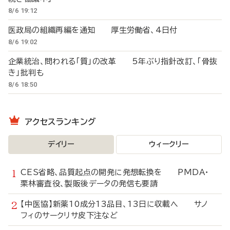
8/6 19:12
医政局の組織再編を通知 厚生労働省、4日付
8/6 19:02
企業統治、問われる「質」の改革 5年ぶり指針改訂、「骨抜
き」批判も
8/6 18:50
アクセスランキング
デイリー
ウィークリー
CES省略、品質起点の開発に発想転換を PMDA・
栗林審査役、製販後データの発信も要請
【中医協】新薬10成分13品目、13日に収載へ サノ
フィのサークリサ皮下注など