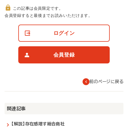
この記事は会員限定です。
非
会員登録すると最後までお読みいただけます。
会
員
の
ログイン
閲
覧
制
限
会員登録
に
つ
い
て
前のページに戻る
関連記事
【解説】存在感増す総合商社