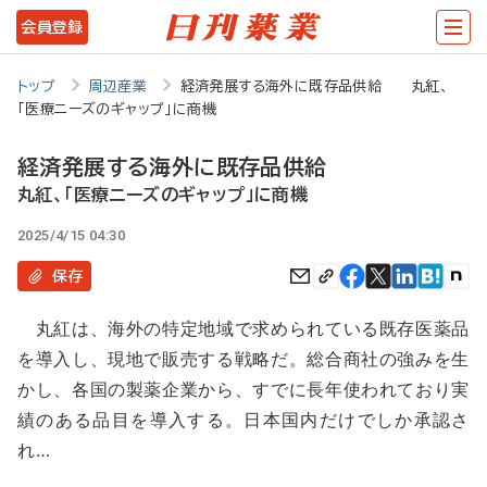
メ
会員登録
イ
ン
トップ
周辺産業
経済発展する海外に既存品供給 丸紅、
「医療ニーズのギャップ」に商機
コ
ン
経済発展する海外に既存品供給
テ
丸紅、「医療ニーズのギャップ」に商機
ン
2025/4/15 04:30
ツ
保存
に
丸紅は、海外の特定地域で求められている既存医薬品
移
を導入し、現地で販売する戦略だ。総合商社の強みを生
動
かし、各国の製薬企業から、すでに長年使われており実
績のある品目を導入する。日本国内だけでしか承認さ
れ…