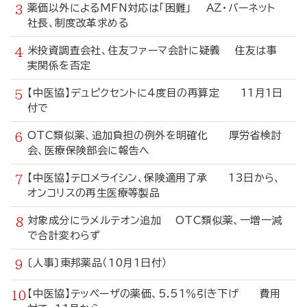
薬価以外によるMFN対応は「困難」 AZ・バーネット
社長、制度改革求める
米投資調査会社、住友ファーマ会計に疑義 住友は事
実関係を否定
【中医協】デュピクセントに4度目の再算定 11月1日
付で
OTC類似薬、追加負担の例外を明確化 厚労省検討
会、医療保険部会に報告へ
【中医協】テロメライシン、保険適用了承 13日から、
オンコリスの再生医療等製品
対象成分にラメルテオン追加 OTC類似薬、一増一減
で合計変わらず
〔人事〕東邦薬品（10月1日付）
【中医協】テッペーザの薬価、5.51％引き下げ 費用