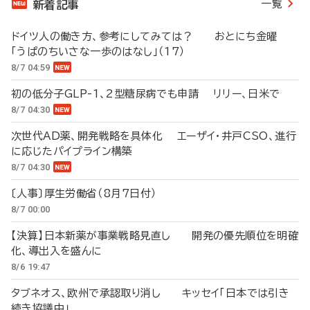
一覧
新着記事
ドイツ人の働き方、参考にしてみては？ おとにち金曜
「うぱのちいさな一歩のはなし」（17）
8/7 04:59
初の低分子GLP-1、2型糖尿病でも申請 リリー、日米で
8/7 04:30
次世代AD薬、開発戦略を具体化 エーザイ・井戸CSO、進行
に応じたパイプライン構築
8/7 04:30
〔人事〕厚生労働省（8月7日付）
8/7 00:00
【決算】日本新薬が事業戦略見直し 開発の優先順位を明確
化、導出入を盛んに
8/6 19:47
タブネオス、欧州で承認取り消し キッセイ「日本では引き
続き協議中」