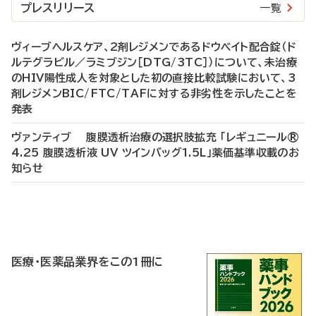
プレスリリース
一覧
ヴィーブヘルスケア、2剤レジメンであるドウベイト配合錠（ド
ルテグラビル／ラミブジン［DTG/3TC］）について、未治療
のHIV陽性成人を対象とした初の直接比較試験において、3
剤レジメンBIC/FTC/TAFに対する非劣性を示したことを
発表
ヴァンティブ 腹膜透析治療の選択肢拡充 「レギュニール®
4.25 腹膜透析液 UV ツインバッグ1.5L」薬価基準収載のお
知らせ
P
R
医療・医薬品業界をこの1冊に