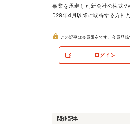
事業を承継した新会社の株式の6
029年4月以降に取得する方針
この記事は会員限定です。
会員登録
非
会
ログイン
員
の
閲
覧
制
限
に
つ
い
て
関連記事