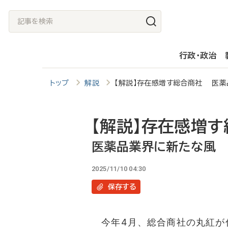
メ
記
イ
事
ン
を
行政・政治
コ
検
ン
索
トップ
解説
【解説】存在感増す総合商社 医
テ
ン
ツ
【解説】存在感増
に
医薬品業界に新たな風
移
2025/11/10 04:30
動
保存
する
今年4月、総合商社の丸紅が