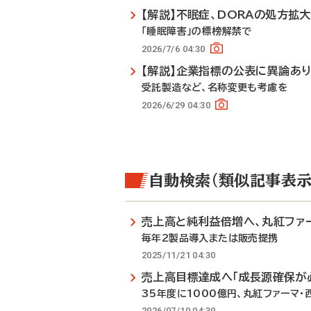
【解説】不眠症、DORAの処方拡
「睡眠障害」の標榜解禁で
2026/7/6 04:30
【解説】企業指標の公表に異論あ
受託製造など、名称変更も考慮を
2026/6/29 04:30
自動検索（類似記事表示
売上高と純利益倍増へ、丸紅ファ
毎年2製品導入または販売提携
2025/11/21 04:30
売上高目標達成へ「成長源確保が
35年度に1000億円、丸紅ファーマ・
2026/07/10 04:30