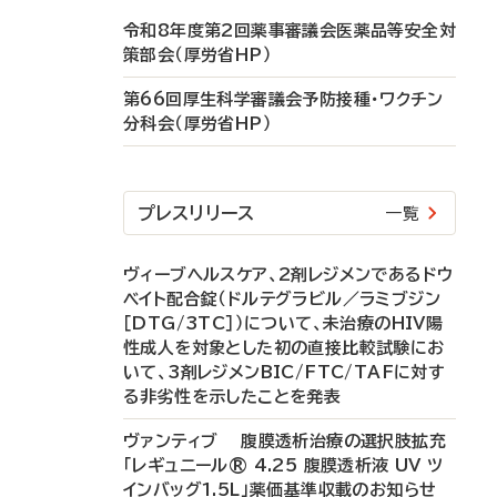
令和8年度第2回薬事審議会医薬品等安全対
策部会（厚労省HP）
第66回厚生科学審議会予防接種・ワクチン
分科会（厚労省HP）
プレスリリース
一覧
ヴィーブヘルスケア、2剤レジメンであるドウ
ベイト配合錠（ドルテグラビル／ラミブジン
［DTG/3TC］）について、未治療のHIV陽
性成人を対象とした初の直接比較試験にお
いて、3剤レジメンBIC/FTC/TAFに対す
る非劣性を示したことを発表
ヴァンティブ 腹膜透析治療の選択肢拡充
「レギュニール® 4.25 腹膜透析液 UV ツ
インバッグ1.5L」薬価基準収載のお知らせ