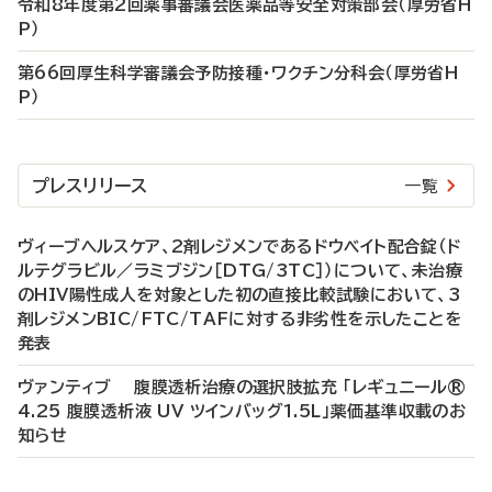
令和8年度第2回薬事審議会医薬品等安全対策部会（厚労省H
P）
第66回厚生科学審議会予防接種・ワクチン分科会（厚労省H
P）
プレスリリース
一覧
ヴィーブヘルスケア、2剤レジメンであるドウベイト配合錠（ド
ルテグラビル／ラミブジン［DTG/3TC］）について、未治療
のHIV陽性成人を対象とした初の直接比較試験において、3
剤レジメンBIC/FTC/TAFに対する非劣性を示したことを
発表
ヴァンティブ 腹膜透析治療の選択肢拡充 「レギュニール®
4.25 腹膜透析液 UV ツインバッグ1.5L」薬価基準収載のお
知らせ