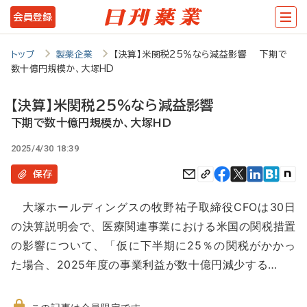
メ
会員登録
イ
ン
トップ
製薬企業
【決算】米関税25％なら減益影響 下期で
数十億円規模か、大塚HD
コ
ン
【決算】米関税25％なら減益影響
テ
下期で数十億円規模か、大塚HD
ン
2025/4/30 18:39
ツ
保存
に
大塚ホールディングスの牧野祐子取締役CFOは30日
移
の決算説明会で、医療関連事業における米国の関税措置
動
の影響について、「仮に下半期に25％の関税がかかっ
た場合、2025年度の事業利益が数十億円減少する…