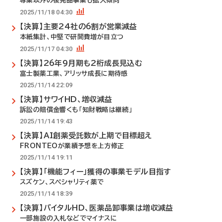
専業以外の後発品事業も拡大傾向
2025/11/18 04:30
【決算】主要24社の6割が営業減益
本紙集計、中堅で研開費増が目立つ
2025/11/17 04:30
【決算】26年9月期も2桁成長見込む
富士製薬工業、アリッサ成長に期待感
2025/11/14 22:09
【決算】サワイHD、増収減益
訴訟の賠償金響くも「知財戦略は継続」
2025/11/14 19:43
【決算】AI創薬受託数が上期で目標超え
FRONTEOが業績予想を上方修正
2025/11/14 19:11
【決算】「機能フィー」獲得の事業モデル目指す
スズケン、スペシャリティ薬で
2025/11/14 18:39
【決算】バイタルHD、医薬品卸事業は増収減益
一部施設の入札などでマイナスに