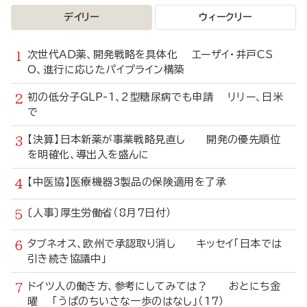
デイリー
ウィークリー
次世代AD薬、開発戦略を具体化 エーザイ・井戸CS
O、進行に応じたパイプライン構築
初の低分子GLP-1、2型糖尿病でも申請 リリー、日米
で
【決算】日本新薬が事業戦略見直し 開発の優先順位
を明確化、導出入を盛んに
【中医協】医療機器3製品の保険適用を了承
〔人事〕厚生労働省（8月7日付）
タブネオス、欧州で承認取り消し キッセイ「日本では
引き続き協議中」
ドイツ人の働き方、参考にしてみては？ おとにち金
曜 「うぱのちいさな一歩のはなし」（17）