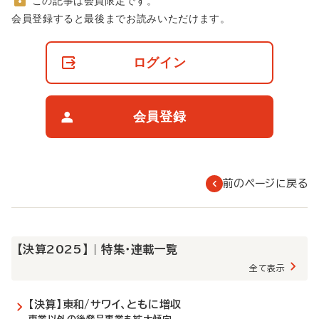
この記事は会員限定です。
非
会員登録すると最後までお読みいただけます。
会
員
の
ログイン
閲
覧
制
限
会員登録
に
つ
い
て
前のページに戻る
【決算2025】 | 特集・連載一覧
全て表示
【決算】東和/サワイ、ともに増収