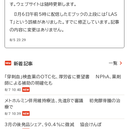
す。ウェブサイトは随時更新します。
8月6日午前5時に配信したEブックの上段には「LAS
T」という誤植がありました。すでに修正しています。記事
の内容に変更はありません。
8/5 23:29
一覧
新着記事
「穿刺血」検査薬のOTC化、厚労省に要望書 NPhA、薬剤
師による補助の明確化も
8/7 10:40
メトホルミン併用維持療法、先進Bで審議 初発膠芽腫の治
療で
8/7 10:39
3月の後発品シェア、90.4％に微減 協会けんぽ