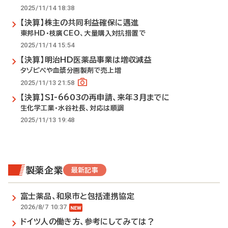
2025/11/14 18:38
【決算】株主の共同利益確保に邁進
東邦HD・枝廣CEO、大量購入対抗措置で
2025/11/14 15:54
【決算】明治HD医薬品事業は増収減益
タゾピペや血漿分画製剤で売上増
2025/11/13 21:58
【決算】SI-6603の再申請、来年3月までに
生化学工業・水谷社長、対応は順調
2025/11/13 19:48
製薬企業
最新記事
富士薬品、和泉市と包括連携協定
2026/8/7 10:37
ドイツ人の働き方、参考にしてみては？