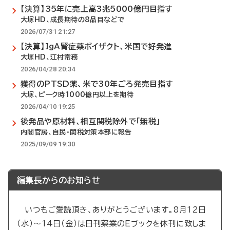
【決算】35年に売上高3兆5000億円目指す
大塚HD、成長期待の8品目などで
2026/07/31 21:27
【決算】IgA腎症薬ボイザクト、米国で好発進
大塚HD、江村常務
2026/04/28 20:34
獲得のPTSD薬、米で30年ごろ発売目指す
大塚、ピーク時1000億円以上を期待
2026/04/10 19:25
後発品や原材料、相互関税除外で「無税」
内閣官房、自民・関税対策本部に報告
2025/09/09 19:30
編集長からのお知らせ
いつもご愛読頂き、ありがとうございます。8月12日
（水）～14日（金）は日刊薬業のEブックを休刊に致しま