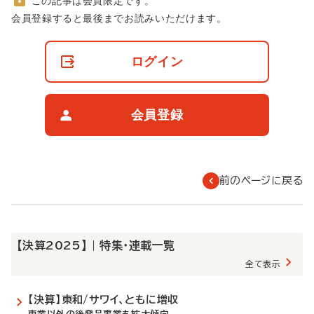
この記事は会員限定です。
非
会員登録すると最後までお読みいただけます。
会
員
の
ログイン
閲
覧
制
限
会員登録
に
つ
い
て
前のページに戻る
【決算2025】 | 特集・連載一覧
全て表示
【決算】東和/サワイ、ともに増収