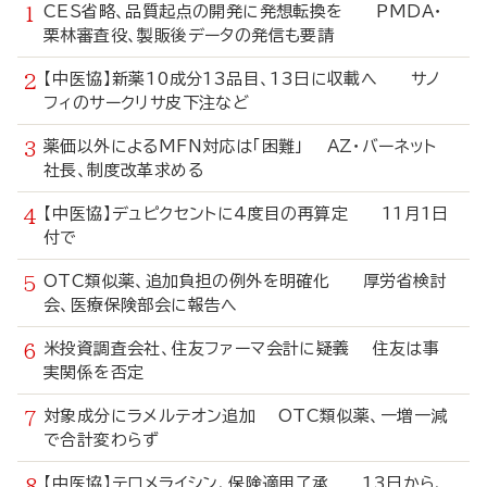
CES省略、品質起点の開発に発想転換を PMDA・
栗林審査役、製販後データの発信も要請
【中医協】新薬10成分13品目、13日に収載へ サノ
フィのサークリサ皮下注など
薬価以外によるMFN対応は「困難」 AZ・バーネット
社長、制度改革求める
【中医協】デュピクセントに4度目の再算定 11月1日
付で
OTC類似薬、追加負担の例外を明確化 厚労省検討
会、医療保険部会に報告へ
米投資調査会社、住友ファーマ会計に疑義 住友は事
実関係を否定
対象成分にラメルテオン追加 OTC類似薬、一増一減
で合計変わらず
【中医協】テロメライシン、保険適用了承 13日から、