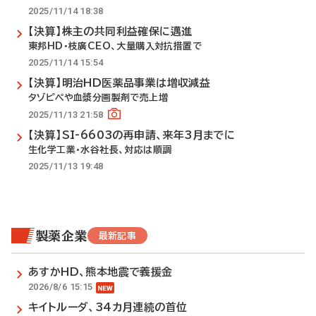
2025/11/14 18:38
【決算】株主の共同利益確保に邁進
東邦HD・枝廣CEO、大量購入対抗措置で
2025/11/14 15:54
【決算】明治HD医薬品事業は増収減益
タゾピペや血漿分画製剤で売上増
2025/11/13 21:58
【決算】SI-6603の再申請、来年3月までに
生化学工業・水谷社長、対応は順調
2025/11/13 19:48
製薬企業
最新記事
あすかHD、熊本地震で義援金
2026/8/6 15:15
キイトルーダ、34カ月連続の首位