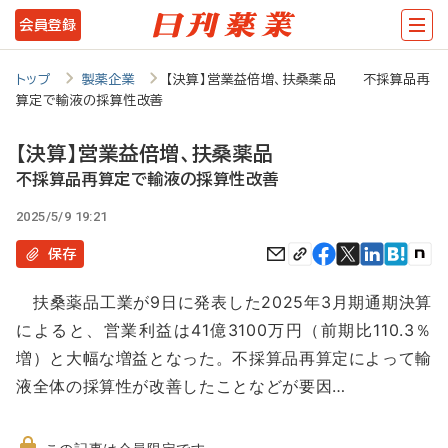
メ
会員登録
イ
ン
トップ
製薬企業
【決算】営業益倍増、扶桑薬品 不採算品再
算定で輸液の採算性改善
コ
ン
【決算】営業益倍増、扶桑薬品
テ
不採算品再算定で輸液の採算性改善
ン
2025/5/9 19:21
ツ
保存
に
扶桑薬品工業が9日に発表した2025年3月期通期決算
移
によると、営業利益は41億3100万円（前期比110.3％
動
増）と大幅な増益となった。不採算品再算定によって輸
液全体の採算性が改善したことなどが要因…