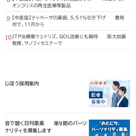
オンコリスの再生医療等製品
【中医協】テッペーザの薬価、5.51％引き下げ 費用
対で、11月から
ITP治療薬ウェイリズ、QOL改善にも期待 阪大加藤
教授、サノフィセミナーで
寄
稿
じほう採用案内
音で聴く日刊薬業 第9期のパーソ
ナリティを募集します