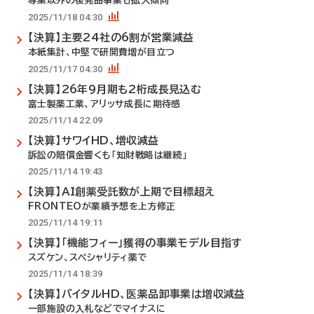
専業以外の後発品事業も拡大傾向
2025/11/18 04:30
【決算】主要24社の6割が営業減益
本紙集計、中堅で研開費増が目立つ
2025/11/17 04:30
【決算】26年9月期も2桁成長見込む
富士製薬工業、アリッサ成長に期待感
2025/11/14 22:09
【決算】サワイHD、増収減益
訴訟の賠償金響くも「知財戦略は継続」
2025/11/14 19:43
【決算】AI創薬受託数が上期で目標超え
FRONTEOが業績予想を上方修正
2025/11/14 19:11
【決算】「機能フィー」獲得の事業モデル目指す
スズケン、スペシャリティ薬で
2025/11/14 18:39
【決算】バイタルHD、医薬品卸事業は増収減益
一部施設の入札などでマイナスに