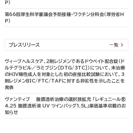
P）
第66回厚生科学審議会予防接種・ワクチン分科会（厚労省H
P）
プレスリリース
一覧
ヴィーブヘルスケア、2剤レジメンであるドウベイト配合錠（ド
ルテグラビル／ラミブジン［DTG/3TC］）について、未治療
のHIV陽性成人を対象とした初の直接比較試験において、3
剤レジメンBIC/FTC/TAFに対する非劣性を示したことを
発表
ヴァンティブ 腹膜透析治療の選択肢拡充 「レギュニール®
4.25 腹膜透析液 UV ツインバッグ1.5L」薬価基準収載のお
知らせ