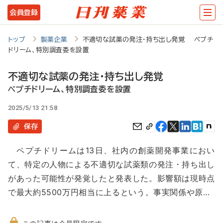
メ
会員登録
イ
ン
トップ
製薬企業
不適切な試薬の発注・持ち出し発覚 ペプチ
ドリーム、特別調査委を設置
コ
ン
不適切な試薬の発注・持ち出し発覚
テ
ペプチドリーム、特別調査委を設置
ン
2025/5/13 21:58
ツ
保存
に
ペプチドリームは13日、社内の創薬開発事業におい
移
て、特定の人物による不適切な試薬類の発注・持ち出し
動
があった可能性が発覚したと発表した。影響額は現時点
で最大約5500万円相当に上るという。事実関係や原…