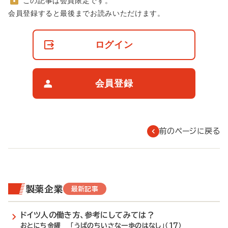
この記事は会員限定です。
非
会員登録すると最後までお読みいただけます。
会
員
の
ログイン
閲
覧
制
限
会員登録
に
つ
い
て
前のページに戻る
製薬企業
最新記事
ドイツ人の働き方、参考にしてみては？
おとにち金曜 「うぱのちいさな一歩のはなし」（17）