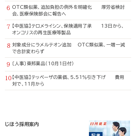
OTC類似薬、追加負担の例外を明確化 厚労省検討
会、医療保険部会に報告へ
【中医協】テロメライシン、保険適用了承 13日から、
オンコリスの再生医療等製品
対象成分にラメルテオン追加 OTC類似薬、一増一減
で合計変わらず
〔人事〕東邦薬品（10月1日付）
【中医協】テッペーザの薬価、5.51％引き下げ 費用
対で、11月から
寄
稿
じほう採用案内