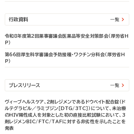
行政資料
一覧
令和8年度第2回薬事審議会医薬品等安全対策部会（厚労省H
P）
第66回厚生科学審議会予防接種・ワクチン分科会（厚労省H
P）
プレスリリース
一覧
ヴィーブヘルスケア、2剤レジメンであるドウベイト配合錠（ド
ルテグラビル／ラミブジン［DTG/3TC］）について、未治療
のHIV陽性成人を対象とした初の直接比較試験において、3
剤レジメンBIC/FTC/TAFに対する非劣性を示したことを
発表