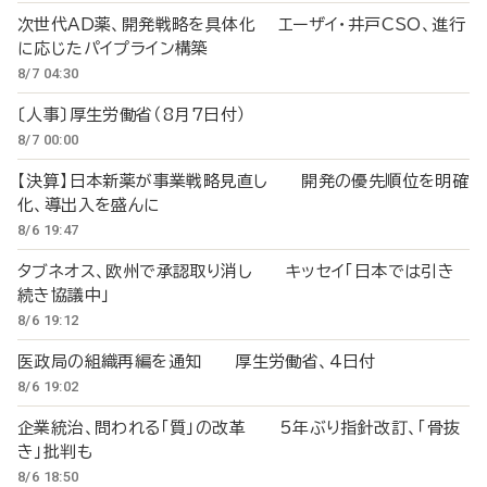
次世代AD薬、開発戦略を具体化 エーザイ・井戸CSO、進行
に応じたパイプライン構築
8/7 04:30
〔人事〕厚生労働省（8月7日付）
8/7 00:00
【決算】日本新薬が事業戦略見直し 開発の優先順位を明確
化、導出入を盛んに
8/6 19:47
タブネオス、欧州で承認取り消し キッセイ「日本では引き
続き協議中」
8/6 19:12
医政局の組織再編を通知 厚生労働省、4日付
8/6 19:02
企業統治、問われる「質」の改革 5年ぶり指針改訂、「骨抜
き」批判も
8/6 18:50