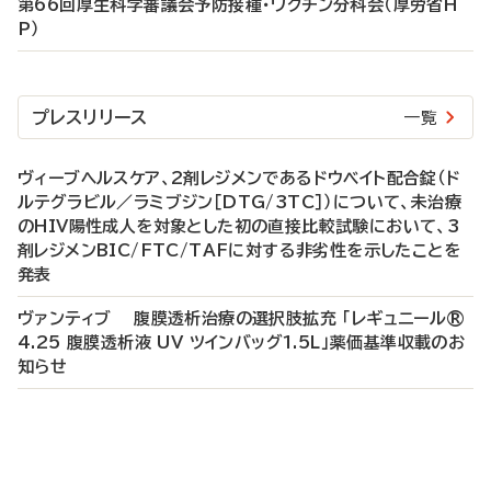
第66回厚生科学審議会予防接種・ワクチン分科会（厚労省H
P）
プレスリリース
一覧
ヴィーブヘルスケア、2剤レジメンであるドウベイト配合錠（ド
ルテグラビル／ラミブジン［DTG/3TC］）について、未治療
のHIV陽性成人を対象とした初の直接比較試験において、3
剤レジメンBIC/FTC/TAFに対する非劣性を示したことを
発表
ヴァンティブ 腹膜透析治療の選択肢拡充 「レギュニール®
4.25 腹膜透析液 UV ツインバッグ1.5L」薬価基準収載のお
知らせ
P
R