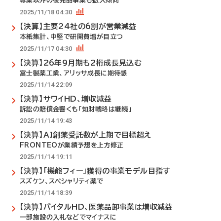
専業以外の後発品事業も拡大傾向
2025/11/18 04:30
【決算】主要24社の6割が営業減益
本紙集計、中堅で研開費増が目立つ
2025/11/17 04:30
【決算】26年9月期も2桁成長見込む
富士製薬工業、アリッサ成長に期待感
2025/11/14 22:09
【決算】サワイHD、増収減益
訴訟の賠償金響くも「知財戦略は継続」
2025/11/14 19:43
【決算】AI創薬受託数が上期で目標超え
FRONTEOが業績予想を上方修正
2025/11/14 19:11
【決算】「機能フィー」獲得の事業モデル目指す
スズケン、スペシャリティ薬で
2025/11/14 18:39
【決算】バイタルHD、医薬品卸事業は増収減益
一部施設の入札などでマイナスに