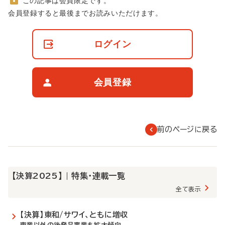
この記事は会員限定です。
非
会員登録すると最後までお読みいただけます。
会
員
の
ログイン
閲
覧
制
限
会員登録
に
つ
い
て
前のページに戻る
【決算2025】 | 特集・連載一覧
全て表示
【決算】東和/サワイ、ともに増収