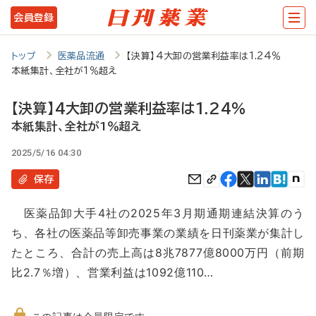
メ
会員登録
イ
ン
トップ
医薬品流通
【決算】4大卸の営業利益率は1.24％
本紙集計、全社が1％超え
コ
ン
【決算】4大卸の営業利益率は1.24％
テ
本紙集計、全社が1％超え
ン
2025/5/16 04:30
ツ
保存
に
医薬品卸大手4社の2025年3月期通期連結決算のう
移
ち、各社の医薬品等卸売事業の業績を日刊薬業が集計し
動
たところ、合計の売上高は8兆7877億8000万円（前期
比2.7％増）、営業利益は1092億110…