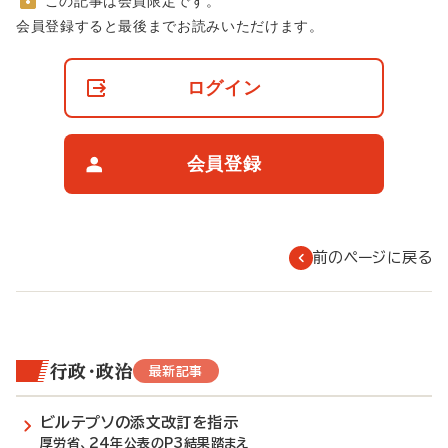
この記事は会員限定です。
非
会員登録すると最後までお読みいただけます。
会
員
の
ログイン
閲
覧
制
限
会員登録
に
つ
い
て
前のページに戻る
行政・政治
最新記事
ビルテプソの添文改訂を指示
厚労省、24年公表のP3結果踏まえ