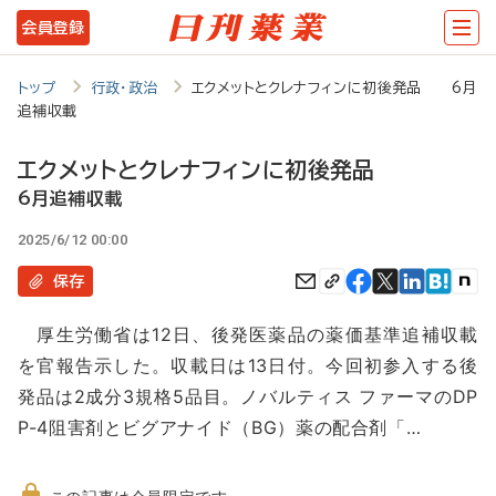
メ
会員登録
イ
ン
トップ
行政・政治
エクメットとクレナフィンに初後発品 6月
追補収載
コ
ン
エクメットとクレナフィンに初後発品
テ
6月追補収載
ン
2025/6/12 00:00
ツ
保存
に
厚生労働省は12日、後発医薬品の薬価基準追補収載
移
を官報告示した。収載日は13日付。今回初参入する後
動
発品は2成分3規格5品目。ノバルティス ファーマのDP
P-4阻害剤とビグアナイド（BG）薬の配合剤「…