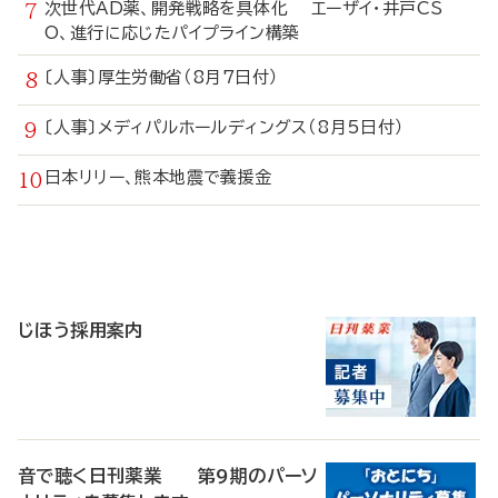
次世代AD薬、開発戦略を具体化 エーザイ・井戸CS
O、進行に応じたパイプライン構築
〔人事〕厚生労働省（8月7日付）
〔人事〕メディパルホールディングス（8月5日付）
日本リリー、熊本地震で義援金
寄
稿
じほう採用案内
音で聴く日刊薬業 第9期のパーソ