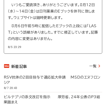
いつもご愛読頂き、ありがとうございます。8月12日
（水）～14日（金）は日刊薬業のEブックを休刊に致しま
す。ウェブサイトは随時更新します。
8月6日午前5時に配信したEブックの上段には「LAS
T」という誤植がありました。すでに修正しています。記事
の内容に変更はありません。
8/5 23:29
一覧
新着記事
RSV抗体の2回目投与で適応拡大申請 MSDのエヌフロン
シア
8/7 20:43
ビルテプソの添文改訂を指示 厚労省、24年公表のP3結
果踏まえ