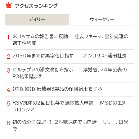
アクセスランキング
デイリー
ウィークリー
米ゴッサムの報告書に反論 住友ファーマ、会計処理の
適正性強調
2030年までに黒字化目指す オンコリス・浦田社長
ビルテプソの添文改訂を指示 厚労省、24年公表の
P3結果踏まえ
【中医協】医療機器3製品の保険適用を了承
RSV抗体の2回目投与で適応拡大申請 MSDのエヌ
フロンシア
初の低分子GLP-1、2型糖尿病でも申請 リリー、日米
で