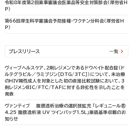
令和8年度第2回薬事審議会医薬品等安全対策部会（厚労省H
P）
第66回厚生科学審議会予防接種・ワクチン分科会（厚労省H
P）
プレスリリース
一覧
ヴィーブヘルスケア、2剤レジメンであるドウベイト配合錠（ド
ルテグラビル／ラミブジン［DTG/3TC］）について、未治療
のHIV陽性成人を対象とした初の直接比較試験において、3
剤レジメンBIC/FTC/TAFに対する非劣性を示したことを
発表
ヴァンティブ 腹膜透析治療の選択肢拡充 「レギュニール®
4.25 腹膜透析液 UV ツインバッグ1.5L」薬価基準収載のお
知らせ