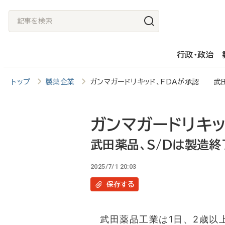
メ
記
イ
事
ン
を
行政・政治
コ
検
ン
索
トップ
製薬企業
ガンマガードリキッド、FDAが承認 武田
テ
ン
ツ
ガンマガードリキッ
に
武田薬品、S/Dは製造
移
2025/7/1 20:03
動
保存
する
武田薬品工業は1日、2歳以