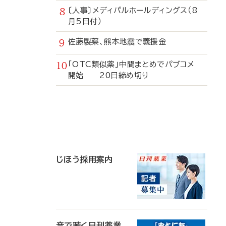
〔人事〕メディパルホールディングス（8
月5日付）
佐藤製薬、熊本地震で義援金
「OTC類似薬」中間まとめでパブコメ
開始 20日締め切り
寄
稿
じほう採用案内
音で聴く日刊薬業