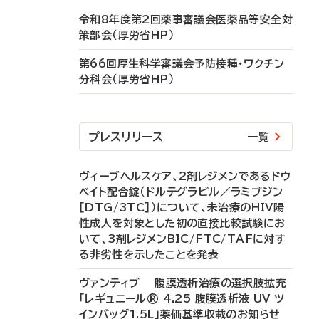
令和8年度第2回薬事審議会医薬品等安全対
策部会（厚労省HP）
第66回厚生科学審議会予防接種・ワクチン
分科会（厚労省HP）
プレスリリース
一覧
ヴィーブヘルスケア、2剤レジメンであるドウ
ベイト配合錠（ドルテグラビル／ラミブジン
［DTG/3TC］）について、未治療のHIV陽
性成人を対象とした初の直接比較試験にお
いて、3剤レジメンBIC/FTC/TAFに対す
る非劣性を示したことを発表
ヴァンティブ 腹膜透析治療の選択肢拡充
「レギュニール® 4.25 腹膜透析液 UV ツ
インバッグ1.5L」薬価基準収載のお知らせ