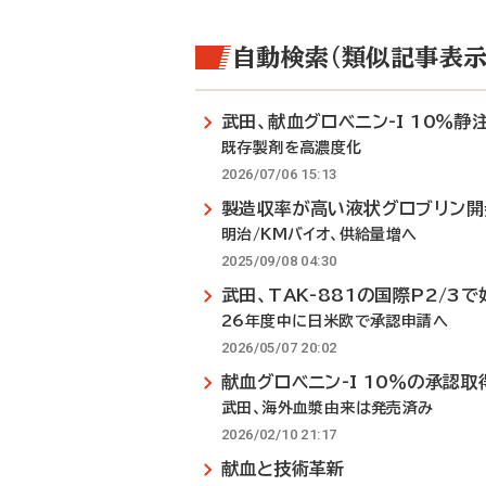
自動検索（類似記事表示
武田、献血グロベニン-I 10％静
既存製剤を高濃度化
2026/07/06 15:13
製造収率が高い液状グロブリン開
明治/KMバイオ、供給量増へ
2025/09/08 04:30
武田、TAK-881の国際P2/3
26年度中に日米欧で承認申請へ
2026/05/07 20:02
献血グロベニン-I 10％の承認取
武田、海外血漿由来は発売済み
2026/02/10 21:17
献血と技術革新