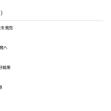
）
注を発売
発へ
で好結果
得