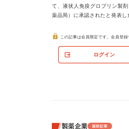
て、液状人免疫グロブリン製剤
薬品局）に承認されたと発表し
この記事は会員限定です。
会員登録
非
会
ログイン
員
の
閲
覧
制
限
に
つ
い
て
製薬企業
最新記事