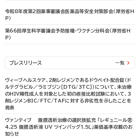
令和8年度第2回薬事審議会医薬品等安全対策部会（厚労省H
P）
第66回厚生科学審議会予防接種・ワクチン分科会（厚労省H
P）
プレスリリース
一覧
ヴィーブヘルスケア、2剤レジメンであるドウベイト配合錠（ド
ルテグラビル／ラミブジン［DTG/3TC］）について、未治療
のHIV陽性成人を対象とした初の直接比較試験において、3
剤レジメンBIC/FTC/TAFに対する非劣性を示したことを
発表
ヴァンティブ 腹膜透析治療の選択肢拡充 「レギュニール®
4.25 腹膜透析液 UV ツインバッグ1.5L」薬価基準収載のお
知らせ