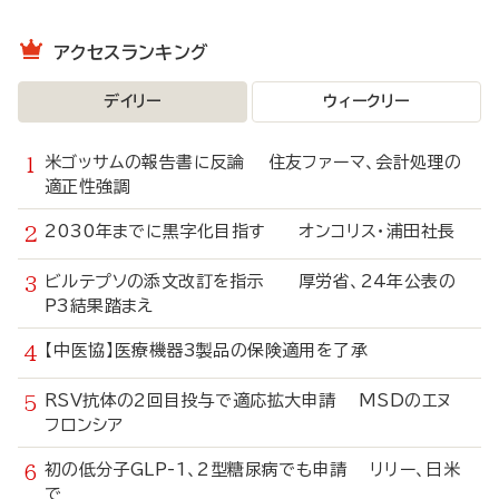
アクセスランキング
デイリー
ウィークリー
米ゴッサムの報告書に反論 住友ファーマ、会計処理の
適正性強調
2030年までに黒字化目指す オンコリス・浦田社長
ビルテプソの添文改訂を指示 厚労省、24年公表の
P3結果踏まえ
【中医協】医療機器3製品の保険適用を了承
RSV抗体の2回目投与で適応拡大申請 MSDのエヌ
フロンシア
初の低分子GLP-1、2型糖尿病でも申請 リリー、日米
で