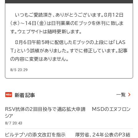
いつもご愛読頂き、ありがとうございます。8月12日
（水）～14日（金）は日刊薬業のEブックを休刊に致しま
す。ウェブサイトは随時更新します。
8月6日午前5時に配信したEブックの上段には「LAS
T」という誤植がありました。すでに修正しています。記事
の内容に変更はありません。
8/5 23:29
一覧
新着記事
RSV抗体の2回目投与で適応拡大申請 MSDのエヌフロン
シア
8/7 20:43
ビルテプソの添文改訂を指示 厚労省、24年公表のP3結