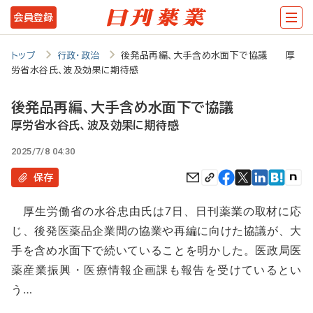
メ
会員登録
イ
ン
トップ
行政・政治
後発品再編、大手含め水面下で協議 厚
労省水谷氏、波及効果に期待感
コ
ン
後発品再編、大手含め水面下で協議
テ
厚労省水谷氏、波及効果に期待感
ン
2025/7/8 04:30
ツ
保存
に
厚生労働省の水谷忠由氏は7日、日刊薬業の取材に応
移
じ、後発医薬品企業間の協業や再編に向けた協議が、大
動
手を含め水面下で続いていることを明かした。医政局医
薬産業振興・医療情報企画課も報告を受けているとい
う…