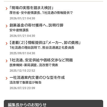
「現場の実態を踏まえ検討」
厚労省・安中産情課長、1社流通の情報提供で
2026/01/21 04:30
創薬基金の寄付獲得へ、説明行脚
安中産情課長
2026/01/21 04:30
【連載〈2〉】情報提供は「メーカー、卸の責務」
1社流通の理由説明で、熊谷流通適正化委員長
2025/09/01 04:30
1社流通、安定供給や価格交渉など問題
医療機関・薬局調査、流改懇で発表
2025/12/15 22:52
一社流通案内文書のひな型を作成
流改懇で製薬協が報告
2026/07/23 23:09
編集長からのお知らせ