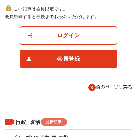
この記事は会員限定です。
非
会員登録すると最後までお読みいただけます。
会
員
の
ログイン
閲
覧
制
限
会員登録
に
つ
い
て
前のページに戻る
行政・政治
最新記事