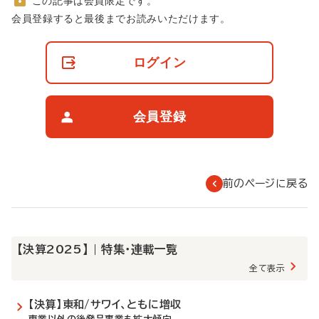
この記事は会員限定です。
非
会員登録すると最後までお読みいただけます。
会
員
の
ログイン
閲
覧
制
限
会員登録
に
つ
い
て
前のページに戻る
【決算2025】 | 特集・連載一覧
全て表示
【決算】東和/サワイ、ともに増収