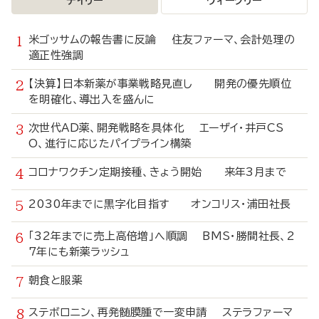
デイリー
ウィークリー
米ゴッサムの報告書に反論 住友ファーマ、会計処理の
適正性強調
【決算】日本新薬が事業戦略見直し 開発の優先順位
を明確化、導出入を盛んに
次世代AD薬、開発戦略を具体化 エーザイ・井戸CS
O、進行に応じたパイプライン構築
コロナワクチン定期接種、きょう開始 来年3月まで
2030年までに黒字化目指す オンコリス・浦田社長
「32年までに売上高倍増」へ順調 BMS・勝間社長、2
7年にも新薬ラッシュ
朝食と服薬
ステボロニン、再発髄膜腫で一変申請 ステラファーマ