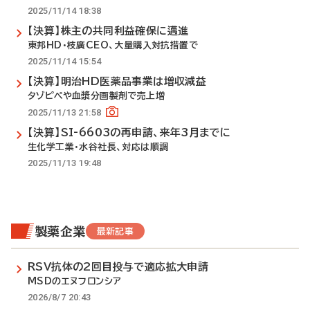
2025/11/14 18:38
【決算】株主の共同利益確保に邁進
東邦HD・枝廣CEO、大量購入対抗措置で
2025/11/14 15:54
【決算】明治HD医薬品事業は増収減益
タゾピペや血漿分画製剤で売上増
2025/11/13 21:58
【決算】SI-6603の再申請、来年3月までに
生化学工業・水谷社長、対応は順調
2025/11/13 19:48
製薬企業
最新記事
RSV抗体の2回目投与で適応拡大申請
MSDのエヌフロンシア
2026/8/7 20:43