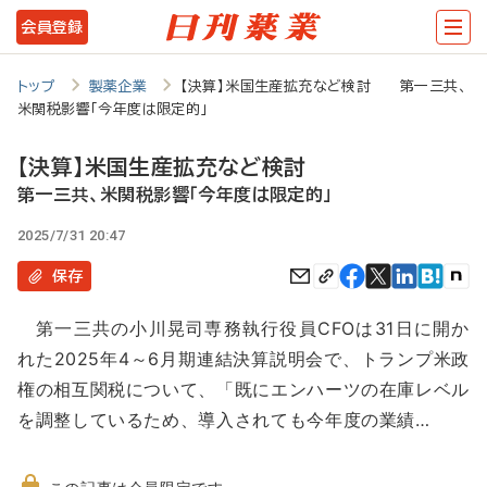
メ
会員登録
イ
ン
トップ
製薬企業
【決算】米国生産拡充など検討 第一三共、
米関税影響「今年度は限定的」
コ
ン
【決算】米国生産拡充など検討
テ
第一三共、米関税影響「今年度は限定的」
ン
2025/7/31 20:47
ツ
保存
に
第一三共の小川晃司専務執行役員CFOは31日に開か
移
れた2025年4～6月期連結決算説明会で、トランプ米政
動
権の相互関税について、「既にエンハーツの在庫レベル
を調整しているため、導入されても今年度の業績…