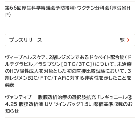
第66回厚生科学審議会予防接種・ワクチン分科会（厚労省H
P）
プレスリリース
一覧
ヴィーブヘルスケア、2剤レジメンであるドウベイト配合錠（ド
ルテグラビル／ラミブジン［DTG/3TC］）について、未治療
のHIV陽性成人を対象とした初の直接比較試験において、3
剤レジメンBIC/FTC/TAFに対する非劣性を示したことを
発表
ヴァンティブ 腹膜透析治療の選択肢拡充 「レギュニール®
4.25 腹膜透析液 UV ツインバッグ1.5L」薬価基準収載のお
知らせ
P