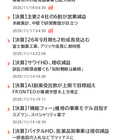
専業以外の後発品事業も拡大傾向
2025/11/18 04:30
【決算】主要24社の6割が営業減益
本紙集計、中堅で研開費増が目立つ
2025/11/17 04:30
【決算】26年9月期も2桁成長見込む
富士製薬工業、アリッサ成長に期待感
2025/11/14 22:09
【決算】サワイHD、増収減益
訴訟の賠償金響くも「知財戦略は継続」
2025/11/14 19:43
【決算】AI創薬受託数が上期で目標超え
FRONTEOが業績予想を上方修正
2025/11/14 19:11
【決算】「機能フィー」獲得の事業モデル目指す
スズケン、スペシャリティ薬で
2025/11/14 18:39
【決算】バイタルHD、医薬品卸事業は増収減益
一部施設の入札などでマイナスに