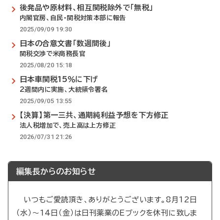
後発品や原材料、相互関税除外で「無税」
内閣官房、自民・関税対策本部に報告
2025/09/09 19:30
日本の合意文書「数週間後」
関税交渉で米商務長官
2025/08/20 15:18
日本車関税15％に下げ
2週間内に実施、大統領令署名
2025/09/05 13:55
【決算】第一三共、通期純利益予想を下方修正
法人税増加で、売上高は上方修正
2026/07/31 21:26
編集長からのお知らせ
いつもご愛読頂き、ありがとうございます。8月12日
（水）～14日（金）は日刊薬業のEブックを休刊に致しま