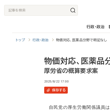
メ
記
イ
事
ン
を
行政・政治
コ
検
ン
索
トップ
行政・政治
物価対応、医薬品分野で明記なし
テ
ン
ツ
物価対応、医薬品
に
厚労省の概算要求案
移
2025/8/22 17:00
動
保存
する
自民党の厚生労働関係議員は2