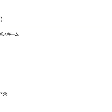
）
新スキーム
了承