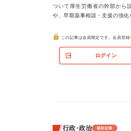
ついて厚生労働省の幹部から
や、早期薬事相談・支援の強化
この記事は会員限定です。
会員登録
非
会
ログイン
員
の
閲
覧
制
限
に
つ
い
て
行政・政治
最新記事