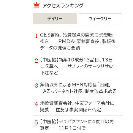
アクセスランキング
デイリー
ウィークリー
CES省略、品質起点の開発に発想転
換を PMDA・栗林審査役、製販後
データの発信も要請
【中医協】新薬10成分13品目、13日
に収載へ サノフィのサークリサ皮
下注など
薬価以外によるMFN対応は「困難」
AZ・バーネット社長、制度改革求める
米投資調査会社、住友ファーマ会計に
疑義 住友は事実関係を否定
【中医協】デュピクセントに4度目の再
算定 11月1日付で