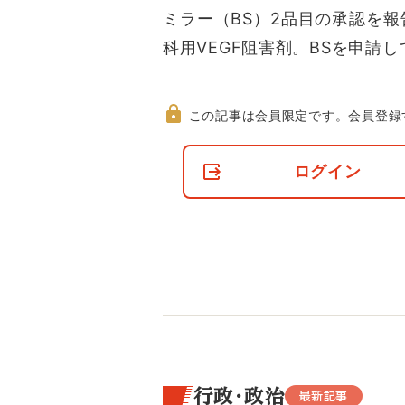
ミラー（BS）2品目の承認を
科用VEGF阻害剤。BSを申請
この記事は会員限定です。
会員登録
非
会
ログイン
員
の
閲
覧
制
限
に
つ
い
て
行政・政治
最新記事