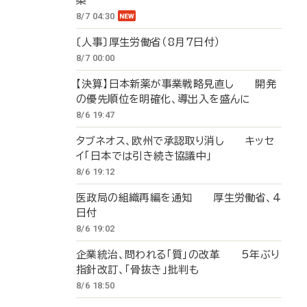
築
8/7 04:30
〔人事〕厚生労働省（8月7日付）
8/7 00:00
【決算】日本新薬が事業戦略見直し 開発
の優先順位を明確化、導出入を盛んに
8/6 19:47
タブネオス、欧州で承認取り消し キッセ
イ「日本では引き続き協議中」
8/6 19:12
医政局の組織再編を通知 厚生労働省、4
日付
8/6 19:02
企業統治、問われる「質」の改革 5年ぶり
指針改訂、「骨抜き」批判も
8/6 18:50