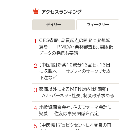
アクセスランキング
デイリー
ウィークリー
CES省略、品質起点の開発に発想転
換を PMDA・栗林審査役、製販後
データの発信も要請
【中医協】新薬10成分13品目、13日
に収載へ サノフィのサークリサ皮
下注など
薬価以外によるMFN対応は「困難」
AZ・バーネット社長、制度改革求める
米投資調査会社、住友ファーマ会計に
疑義 住友は事実関係を否定
【中医協】デュピクセントに4度目の再