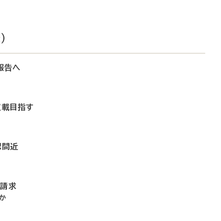
）
報告へ
収載目指す
認間近
め請求
か