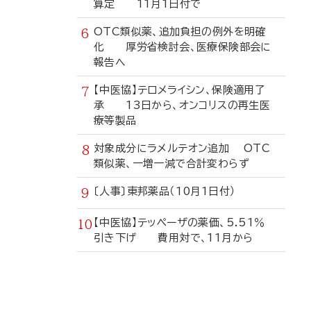
算定 11月1日付で
OTC類似薬、追加負担の例外を明確
化 厚労省検討会、医療保険部会に
報告へ
【中医協】テロメライシン、保険適用了
承 13日から、オンコリスの再生医
療等製品
対象成分にラメルテオン追加 OTC
類似薬、一増一減で合計変わらず
〔人事〕東邦薬品（10月1日付）
【中医協】テッペーザの薬価、5.51％
引き下げ 費用対で、11月から
寄
稿