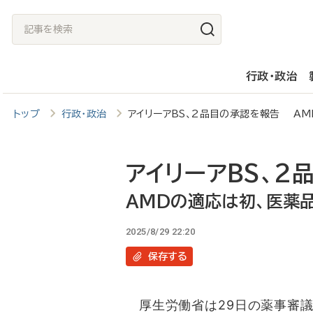
メ
記
イ
事
ン
を
行政・政治
コ
検
ン
索
トップ
行政・政治
アイリーアBS、2品目の承認を報告 A
テ
ン
ツ
アイリーアBS、2
に
AMDの適応は初、医薬
移
2025/8/29 22:20
動
保存
する
厚生労働省は29日の薬事審議