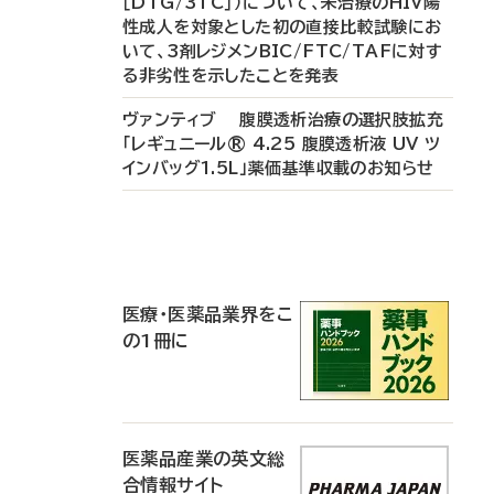
［DTG/3TC］）について、未治療のHIV陽
性成人を対象とした初の直接比較試験にお
いて、3剤レジメンBIC/FTC/TAFに対す
る非劣性を示したことを発表
ヴァンティブ 腹膜透析治療の選択肢拡充
「レギュニール® 4.25 腹膜透析液 UV ツ
インバッグ1.5L」薬価基準収載のお知らせ
P
R
医療・医薬品業界をこ
の1冊に
医薬品産業の英文総
合情報サイト