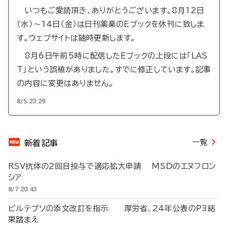
いつもご愛読頂き、ありがとうございます。8月12日
（水）～14日（金）は日刊薬業のEブックを休刊に致しま
す。ウェブサイトは随時更新します。
8月6日午前5時に配信したEブックの上段には「LAS
T」という誤植がありました。すでに修正しています。記事
の内容に変更はありません。
8/5 23:29
一覧
新着記事
RSV抗体の2回目投与で適応拡大申請 MSDのエヌフロン
シア
8/7 20:43
ビルテプソの添文改訂を指示 厚労省、24年公表のP3結
果踏まえ