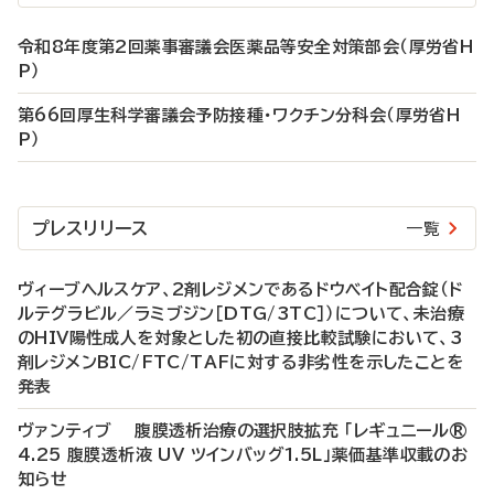
令和8年度第2回薬事審議会医薬品等安全対策部会（厚労省H
P）
第66回厚生科学審議会予防接種・ワクチン分科会（厚労省H
P）
プレスリリース
一覧
ヴィーブヘルスケア、2剤レジメンであるドウベイト配合錠（ド
ルテグラビル／ラミブジン［DTG/3TC］）について、未治療
のHIV陽性成人を対象とした初の直接比較試験において、3
剤レジメンBIC/FTC/TAFに対する非劣性を示したことを
発表
ヴァンティブ 腹膜透析治療の選択肢拡充 「レギュニール®
4.25 腹膜透析液 UV ツインバッグ1.5L」薬価基準収載のお
知らせ