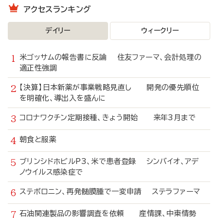
アクセスランキング
デイリー
ウィークリー
米ゴッサムの報告書に反論 住友ファーマ、会計処理の
適正性強調
【決算】日本新薬が事業戦略見直し 開発の優先順位
を明確化、導出入を盛んに
コロナワクチン定期接種、きょう開始 来年3月まで
朝食と服薬
ブリンシドホビルP3、米で患者登録 シンバイオ、アデ
ノウイルス感染症で
ステボロニン、再発髄膜腫で一変申請 ステラファーマ
石油関連製品の影響調査を依頼 産情課、中東情勢