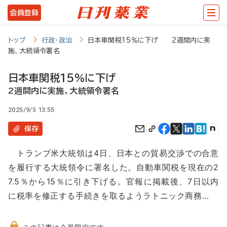
メ
会員登録
イ
ン
トップ
行政・政治
日本車関税15％に下げ 2週間内に実
施、大統領令署名
コ
ン
日本車関税15％に下げ
テ
2週間内に実施、大統領令署名
ン
2025/9/5 13:55
ツ
保存
に
トランプ米大統領は4日、日本との貿易交渉での合意
移
を履行する大統領令に署名した。自動車関税を現在の2
動
7.5％から15％に引き下げる。官報に掲載後、7日以内
に税率を修正する手続きを取るようラトニック商務…