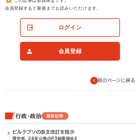
この記事は会員限定です。
非
会員登録すると最後までお読みいただけます。
会
員
の
ログイン
閲
覧
制
限
会員登録
に
つ
い
て
前のページに戻る
行政・政治
最新記事
ビルテプソの添文改訂を指示
厚労省、24年公表のP3結果踏まえ