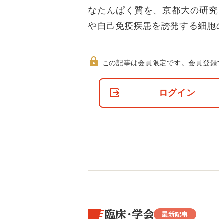
なたんぱく質を、京都大の研究
や自己免疫疾患を誘発する細胞
この記事は会員限定です。
会員登録
非
会
ログイン
員
の
閲
覧
制
限
に
つ
い
て
臨床・学会
最新記事