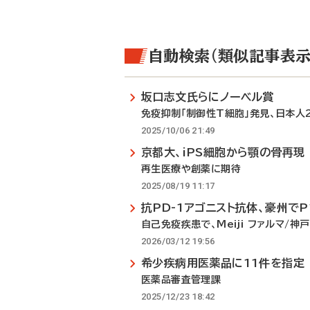
自動検索（類似記事表示
坂口志文氏らにノーベル賞
免疫抑制「制御性T細胞」発見、日本人
2025/10/06 21:49
京都大、iPS細胞から顎の骨再現
再生医療や創薬に期待
2025/08/19 11:17
抗PD-1アゴニスト抗体、豪州でP
自己免疫疾患で、Meiji ファルマ/
2026/03/12 19:56
希少疾病用医薬品に11件を指定
医薬品審査管理課
2025/12/23 18:42