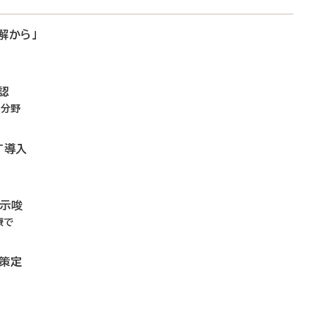
解から」
認
4分野
T導入
を示唆
療で
リ策定