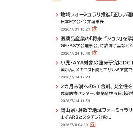
地域フォーミュラリ推進「正しい理
日本F学会・今井理事長
2026/7/31 10:21
医薬品産業の「将来ビジョン」を承
GE・BS学会理事会、特許満了品など
2026/7/24 10:40
小児・AYA対象の臨床研究にDC
国がん、メキニスト錠とエザルミア錠で
2026/7/14 17:23
2カ月未満へのST合剤、安全性
成育医療センター、薬剤耐性百日咳治
2026/7/14 11:59
岡山県・倉敷で地域フォーミュラ
まずARBとスタチン対象に
2026/7/8 04:30