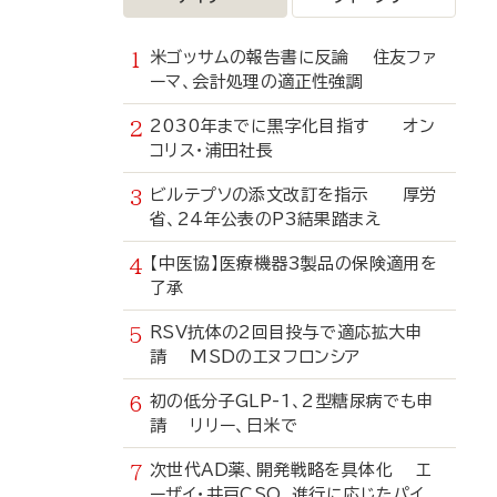
米ゴッサムの報告書に反論 住友ファ
ーマ、会計処理の適正性強調
2030年までに黒字化目指す オン
コリス・浦田社長
ビルテプソの添文改訂を指示 厚労
省、24年公表のP3結果踏まえ
【中医協】医療機器3製品の保険適用を
了承
RSV抗体の2回目投与で適応拡大申
請 MSDのエヌフロンシア
初の低分子GLP-1、2型糖尿病でも申
請 リリー、日米で
次世代AD薬、開発戦略を具体化 エ
ーザイ・井戸CSO、進行に応じたパイ