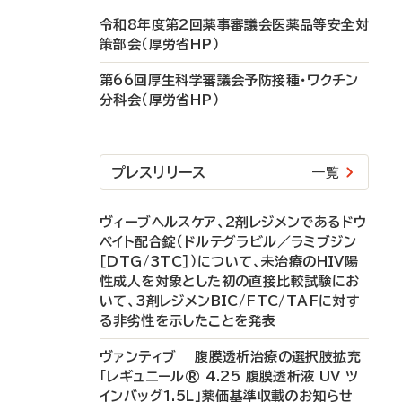
令和8年度第2回薬事審議会医薬品等安全対
策部会（厚労省HP）
第66回厚生科学審議会予防接種・ワクチン
分科会（厚労省HP）
プレスリリース
一覧
ヴィーブヘルスケア、2剤レジメンであるドウ
ベイト配合錠（ドルテグラビル／ラミブジン
［DTG/3TC］）について、未治療のHIV陽
性成人を対象とした初の直接比較試験にお
いて、3剤レジメンBIC/FTC/TAFに対す
る非劣性を示したことを発表
ヴァンティブ 腹膜透析治療の選択肢拡充
「レギュニール® 4.25 腹膜透析液 UV ツ
インバッグ1.5L」薬価基準収載のお知らせ