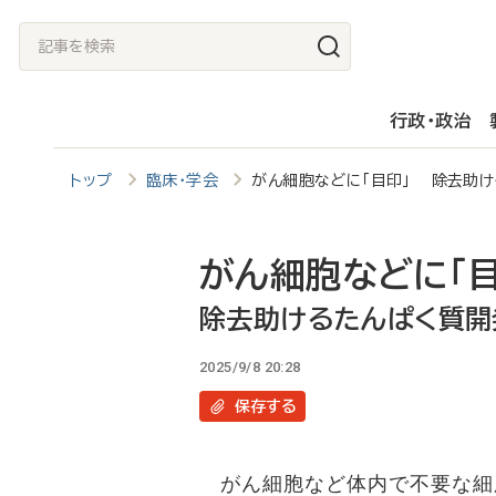
メ
記
イ
事
ン
を
行政・政治
コ
検
ン
索
トップ
臨床・学会
がん細胞などに「目印」 除去助け
テ
ン
ツ
がん細胞などに「目
に
除去助けるたんぱく質開
移
2025/9/8 20:28
動
保存
する
がん細胞など体内で不要な細