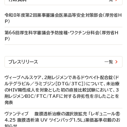
令和8年度第2回薬事審議会医薬品等安全対策部会（厚労省H
P）
第66回厚生科学審議会予防接種・ワクチン分科会（厚労省H
P）
プレスリリース
一覧
ヴィーブヘルスケア、2剤レジメンであるドウベイト配合錠（ド
ルテグラビル／ラミブジン［DTG/3TC］）について、未治療
のHIV陽性成人を対象とした初の直接比較試験において、3
剤レジメンBIC/FTC/TAFに対する非劣性を示したことを
発表
ヴァンティブ 腹膜透析治療の選択肢拡充 「レギュニール®
4.25 腹膜透析液 UV ツインバッグ1.5L」薬価基準収載のお
知らせ