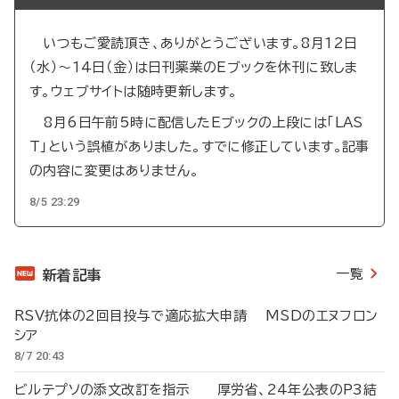
いつもご愛読頂き、ありがとうございます。8月12日
（水）～14日（金）は日刊薬業のEブックを休刊に致しま
す。ウェブサイトは随時更新します。
8月6日午前5時に配信したEブックの上段には「LAS
T」という誤植がありました。すでに修正しています。記事
の内容に変更はありません。
8/5 23:29
一覧
新着記事
RSV抗体の2回目投与で適応拡大申請 MSDのエヌフロン
シア
8/7 20:43
ビルテプソの添文改訂を指示 厚労省、24年公表のP3結