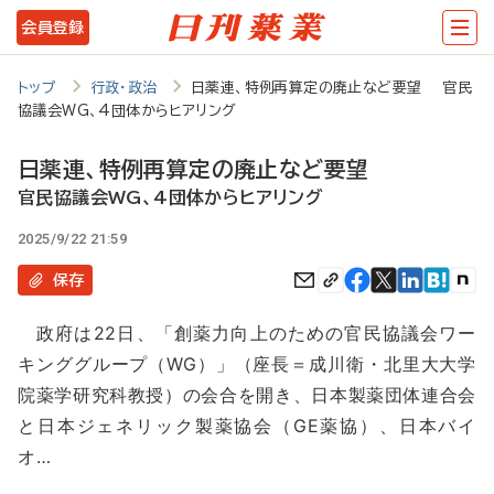
メ
会員登録
イ
ン
トップ
行政・政治
日薬連、特例再算定の廃止など要望 官民
協議会WG、4団体からヒアリング
コ
ン
日薬連、特例再算定の廃止など要望
テ
官民協議会WG、4団体からヒアリング
ン
2025/9/22 21:59
ツ
保存
に
政府は22日、「創薬力向上のための官民協議会ワー
移
キンググループ（WG）」（座長＝成川衛・北里大大学
動
院薬学研究科教授）の会合を開き、日本製薬団体連合会
と日本ジェネリック製薬協会（GE薬協）、日本バイ
オ…