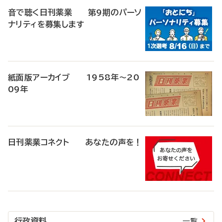
音で聴く日刊薬業 第9期のパーソ
ナリティを募集します
紙面版アーカイブ 1958年～20
09年
日刊薬業コネクト あなたの声を！
行政資料
一覧