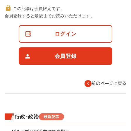
この記事は会員限定です。
非
会員登録すると最後までお読みいただけます。
会
員
の
ログイン
閲
覧
制
限
会員登録
に
つ
い
て
前のページに戻る
行政・政治
最新記事