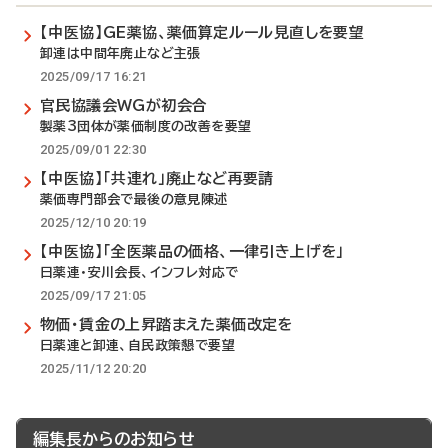
【中医協】GE薬協、薬価算定ルール見直しを要望
卸連は中間年廃止など主張
2025/09/17 16:21
官民協議会WGが初会合
製薬3団体が薬価制度の改善を要望
2025/09/01 22:30
【中医協】「共連れ」廃止など再要請
薬価専門部会で最後の意見陳述
2025/12/10 20:19
【中医協】「全医薬品の価格、一律引き上げを」
日薬連・安川会長、インフレ対応で
2025/09/17 21:05
物価・賃金の上昇踏まえた薬価改定を
日薬連と卸連、自民政策懇で要望
2025/11/12 20:20
編集長からのお知らせ