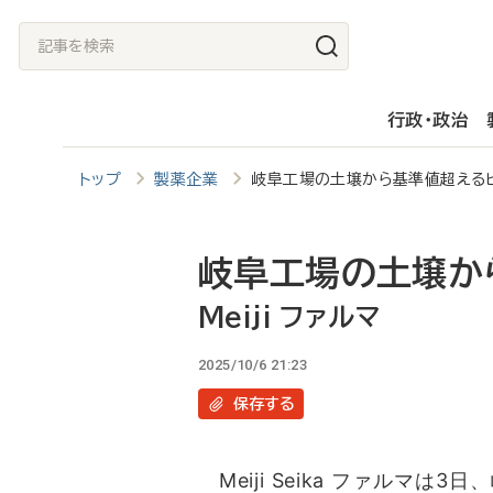
メ
記
イ
事
ン
を
行政・政治
コ
検
ン
索
トップ
製薬企業
岐阜工場の土壌から基準値超えるヒ素
テ
ン
ツ
岐阜工場の土壌か
に
Meiji ファルマ
移
2025/10/6 21:23
動
保存
する
Meiji Seika ファルマ