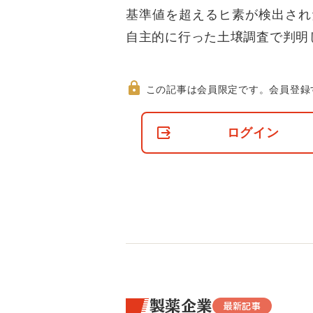
基準値を超えるヒ素が検出され
自主的に行った土壌調査で判明
この記事は会員限定です。
会員登録
非
会
ログイン
員
の
閲
覧
制
限
に
つ
い
て
製薬企業
最新記事