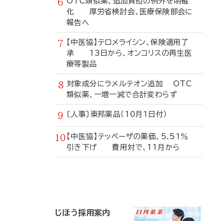
OTC類似薬、追加負担の例外を明確
化 厚労省検討会、医療保険部会に
報告へ
【中医協】テロメライシン、保険適用了
承 13日から、オンコリスの再生医
療等製品
対象成分にラメルテオン追加 OTC
類似薬、一増一減で合計変わらず
〔人事〕東邦薬品（10月1日付）
【中医協】テッペーザの薬価、5.51％
引き下げ 費用対で、11月から
寄
稿
じほう採用案内