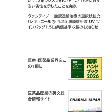
いて、3剤レジメンBIC/FTC/TAFに対す
る非劣性を示したことを発表
ヴァンティブ 腹膜透析治療の選択肢拡充
「レギュニール® 4.25 腹膜透析液 UV ツ
インバッグ1.5L」薬価基準収載のお知らせ
P
R
医療・医薬品業界をこ
の1冊に
医薬品産業の英文総
合情報サイト