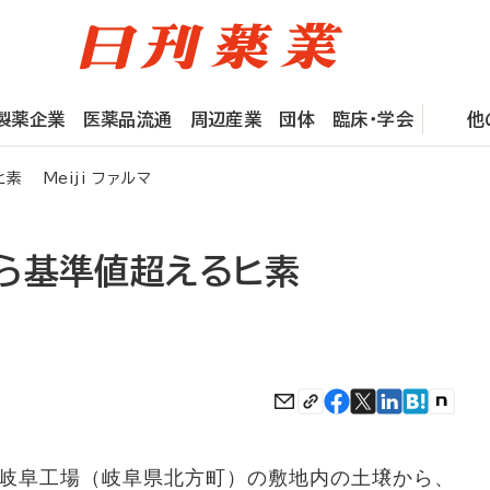
製薬企業
医薬品流通
周辺産業
団体
臨床・学会
他
 Meiji ファルマ
ら基準値超えるヒ素
は3日、岐阜工場（岐阜県北方町）の敷地内の土壌から、